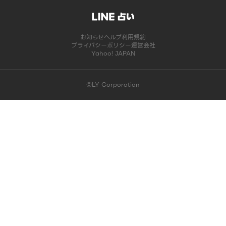
お知らせ
ヘルプ
利用規約
プライバシーポリシー
運営会社
Yahoo! JAPAN
©LY Corporation
このコンテンツは掲載が終了しました | LINE占い