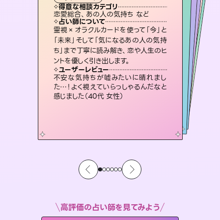
タロット
霊視・オーラ
ルーン
スピリチュアル・リーディング
スピリチュアル・リーディング
透視
得意な相談カテゴリ
得意な相談カテゴリ
得意な相談カテゴリ
スピリチュアル・リーディング
得意な相談カテゴリ
得意な相談カテゴリ
恋愛総合、あの人の気持ち など
片想い、二人の未来、年の差 など
恋愛総合、片想い、二人の未来 など
出逢い、片想い、復縁 など
得意な相談カテゴリ
片想い、あの人の気持ち、復縁 など
片想い、あの人の気持ち、復縁 など
占い師について
占い師について
占い師について
占い師について
占い師について
占い師について
恋愛のお悩みの中でも特に「曖昧な関
係」の相談を得意としており、友達以上
恋人未満なお相手との今後や本音を丁
復縁、恋愛、不倫の行方、同性愛や片
思い、仕事関係や借金問題まで知りた
いことや心の負担になっていることを
連絡再開、復縁、成就などの報告実績
多数。セラピストとして2万超の施術経
験があるからこそできる鑑定で、より良
霊視×オラクルカードを使って「今」と
3,700年以上の歴史を持つ東洋最古の
占術「易占」で詳細まで占い、幸せへ向
かう道筋を示します。厳しい結果にも具
「未来」そして「気になるあの人の気持
ち」まで丁寧に読み解き、恋や人生のヒ
寧に読み解き恋愛成就へと導きます。
未来には何パターンもの選択肢があります。不安で視えにくくなっているあなたの素敵な未来を見つけ、その未来を選択できるようアドバイスします。
紐解き、背中をそっと押して導きます。
体的な対策をお伝えします。
い未来をサポートします。
ユーザーレビュー
ユーザーレビュー
ントを優しく引き出します。
ユーザーレビュー
ユーザーレビュー
鑑定していただいてアドバイス通りに行
動すると仲が復活してきました。ありが
ユーザーレビュー
職場の人の性質や人間関係、本心など
本当によく視えていてびっくり。対策が
複雑な背景もしっかり聞いて鑑定して
いただけました。気持ちが楽になりまし
安心感のあり、言い切ってくれる所や濁
さない鑑定のおかげで、毎回自分の気
ユーザーレビュー
とても心温まる鑑定でした。しかもこち
らは何も言っていないのに視えていらっ
とうございました（40代 女性）
不安な気持ちが嘘みたいに晴れまし
打てて前向きになれます（40代）
た（50代 女性）
持ちを整えられます（30代 男性）
た…！よく視えていらっしゃるんだなと
しゃるんだなと驚きです（30代女性）
感じました（40代 女性）
高評価の占い師を見てみよう