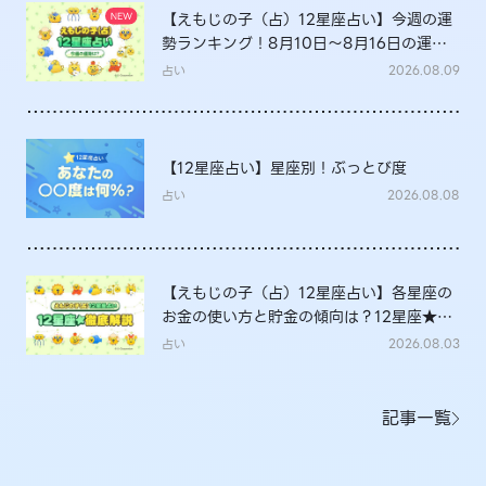
【えもじの子（占）12星座占い】今週の運
勢ランキング！8月10日～8月16日の運勢
は？
占い
2026.08.09
【12星座占い】星座別！ぶっとび度
占い
2026.08.08
【えもじの子（占）12星座占い】各星座の
お金の使い方と貯金の傾向は？12星座★徹
底解説
占い
2026.08.03
記事一覧