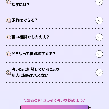
Q
探すには？
Q
予約はできる？
Q
軽い相談でも大丈夫？
Q
どうやって相談終了する？
占い師に相談していることを
Q
知人に知られたくない
準備OK！さっそく占いを始めよう