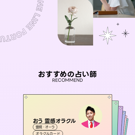
おすすめの占い師
RECOMMEND
おう 霊感オラクル
セラピスト理恵
アイリス -iris-
未来視師＊花
桃源珠羽
霊視・オーラ
霊視・オーラ
タロット
彗望
西洋占星術
（
とうげんみう
タロット
霊視・オーラ
（
すいぼう
霊視・オーラ
）
心理学
オラクルカード
）
スピリチュアル・リーディング