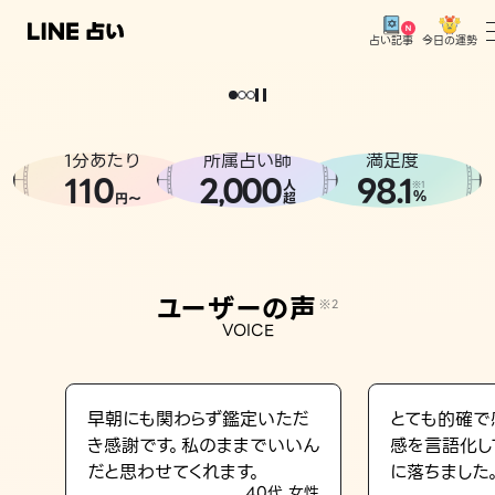
今日の運勢
占い記事
。
どうせなら
運
気
を
味
方
に
し
た
い
、
恋
も
仕
事
も
トップ
ユーザーの声
1分あたり
所属占い師
満足度
相談事例
110
2
000
98.1
,
人
※1
%
円〜
超
占いの流れ
おすすめの占い師
ユーザーの声
※2
よくある質問
VOICE
えもじの子（占）12星座占い
占い記事
早朝にも関わらず鑑定いただ
とても的確で
き感謝です。私のままでいいん
感を言語化し
お知らせ
だと思わせてくれます。
に落ちました
40代 女性