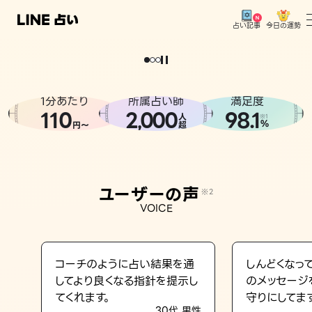
今日の運勢
占い記事
。
どうせなら
運
気
を
味
方
に
し
た
い
、
恋
も
仕
事
も
トップ
ユーザーの声
1分あたり
所属占い師
満足度
相談事例
110
2
000
98.1
,
人
※1
%
円〜
超
占いの流れ
おすすめの占い師
ユーザーの声
※2
よくある質問
VOICE
えもじの子（占）12星座占い
占い記事
コーチのように占い結果を通
しんどくなっ
してより良くなる指針を提示し
のメッセージ
お知らせ
てくれます。
守りにしてま
30代 男性