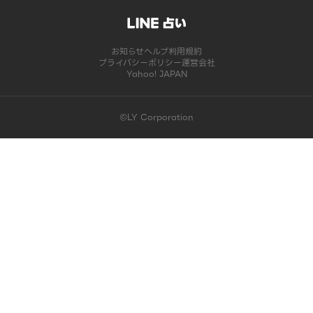
お知らせ
ヘルプ
利用規約
プライバシーポリシー
運営会社
Yahoo! JAPAN
©LY Corporation
このコンテンツは掲載が終了しました | LINE占い