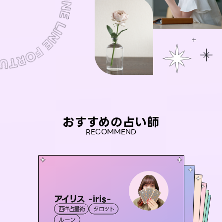
おすすめの占い師
RECOMMEND
アイリス -iris-
未来視師＊花
おう 霊感オラクル
桃源珠羽
セラピスト理恵
西洋占星術
タロット
霊視・オーラ
（
とうげんみう
心理学
彗望
霊視・オーラ
）
霊視・オーラ
（
すいぼう
霊視・オーラ
タロット
ルーン
）
スピリチュアル・リーディング