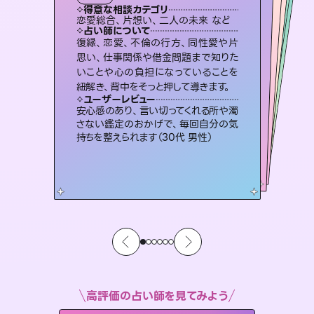
タロット
霊視・オーラ
オラクルカード
スピリチュアル・リーディング
スピリチュアル・リーディング
透視
得意な相談カテゴリ
得意な相談カテゴリ
得意な相談カテゴリ
スピリチュアル・リーディング
得意な相談カテゴリ
得意な相談カテゴリ
恋愛総合、片想い、二人の未来 など
出逢い、片想い、復縁 など
恋愛総合、あの人の気持ち など
片想い、あの人の気持ち、復縁 など
得意な相談カテゴリ
片想い、二人の未来、年の差 など
片想い、あの人の気持ち、復縁 など
占い師について
占い師について
占い師について
占い師について
占い師について
占い師について
連絡再開、復縁、成就などの報告実績
多数。セラピストとして2万超の施術経
験があるからこそできる鑑定で、より良
霊視×オラクルカードを使って「今」と
「未来」そして「気になるあの人の気持
ち」まで丁寧に読み解き、恋や人生のヒ
未来には何パターンもの選択肢があり
ます。不安で視えにくくなっているあな
たの素敵な未来を見つけ、その未来を
復縁、恋愛、不倫の行方、同性愛や片
3,700年以上の歴史を持つ東洋最古の
占術「易占」で詳細まで占い、幸せへ向
かう道筋を示します。厳しい結果にも具
思い、仕事関係や借金問題まで知りた
いことや心の負担になっていることを
い未来をサポートします。
恋愛のお悩みの中でも特に「曖昧な関係」の相談を得意としており、友達以上恋人未満なお相手との今後や本音を丁寧に読み解き恋愛成就へと導きます。
ントを優しく引き出します。
体的な対策をお伝えします。
選択できるようアドバイスします。
ユーザーレビュー
ユーザーレビュー
紐解き、背中をそっと押して導きます。
ユーザーレビュー
ユーザーレビュー
とても心温まる鑑定でした。しかもこち
らは何も言っていないのに視えていらっ
ユーザーレビュー
鑑定していただいてアドバイス通りに行
動すると仲が復活してきました。ありが
複雑な背景もしっかり聞いて鑑定して
いただけました。気持ちが楽になりまし
不安な気持ちが嘘みたいに晴れまし
た…！よく視えていらっしゃるんだなと
ユーザーレビュー
職場の人の性質や人間関係、本心など
本当によく視えていてびっくり。対策が
しゃるんだなと驚きです（30代女性）
安心感のあり、言い切ってくれる所や濁
とうございました（40代 女性）
た（50代 女性）
感じました（40代 女性）
さない鑑定のおかげで、毎回自分の気
打てて前向きになれます（40代）
持ちを整えられます（30代 男性）
高評価の占い師を見てみよう