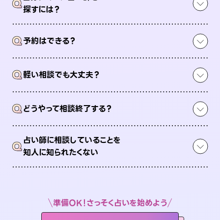
Q
探すには？
Q
予約はできる？
Q
軽い相談でも大丈夫？
Q
どうやって相談終了する？
占い師に相談していることを
Q
知人に知られたくない
準備OK！さっそく占いを始めよう