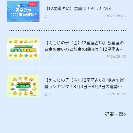
【12星座占い】星座別！ぶっとび度
占い
2026.08.08
【えもじの子（占）12星座占い】各星座の
お金の使い方と貯金の傾向は？12星座★徹
底解説
占い
2026.08.03
【えもじの子（占）12星座占い】今週の運
勢ランキング！8月3日～8月9日の運勢
は？
占い
2026.08.02
記事一覧