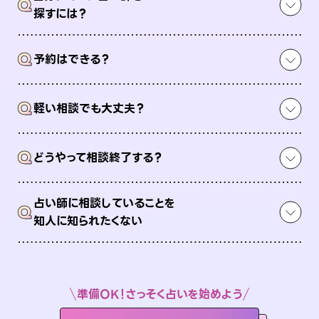
Q
探すには？
Q
予約はできる？
Q
軽い相談でも大丈夫？
Q
どうやって相談終了する？
占い師に相談していることを
Q
知人に知られたくない
準備OK！さっそく占いを始めよう