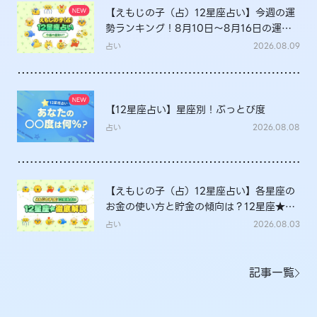
【えもじの子（占）12星座占い】今週の運
勢ランキング！8月10日～8月16日の運勢
は？
占い
2026.08.09
【12星座占い】星座別！ぶっとび度
占い
2026.08.08
【えもじの子（占）12星座占い】各星座の
お金の使い方と貯金の傾向は？12星座★徹
底解説
占い
2026.08.03
記事一覧