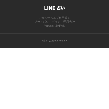
お知らせ
ヘルプ
利用規約
プライバシーポリシー
運営会社
Yahoo! JAPAN
©LY Corporation
このコンテンツは掲載が終了しました | LINE占い