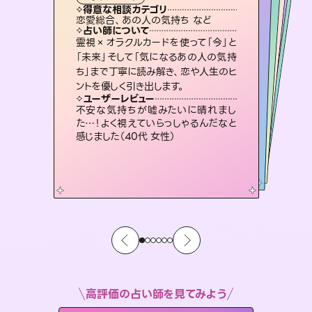
霊視・オーラ
スピリチュアル・リーディング
スピリチュアル・リーディング
スピリチュアル・リーディング
タロット
得意な相談カテゴリ
得意な相談カテゴリ
得意な相談カテゴリ
スピリチュアル・リーディング
得意な相談カテゴリ
得意な相談カテゴリ
恋愛総合、あの人の気持ち など
恋愛総合、片想い、二人の未来 など
片想い、あの人の気持ち、復縁 など
片想い、あの人の気持ち、復縁 など
得意な相談カテゴリ
出逢い、片想い、復縁 など
片想い、二人の未来、年の差 など
占い師について
占い師について
占い師について
占い師について
占い師について
占い師について
未来には何パターンもの選択肢があり
ます。不安で視えにくくなっているあな
たの素敵な未来を見つけ、その未来を
3,700年以上の歴史を持つ東洋最古の
占術「易占」で詳細まで占い、幸せへ向
かう道筋を示します。厳しい結果にも具
復縁、恋愛、不倫の行方、同性愛や片
思い、仕事関係や借金問題まで知りた
いことや心の負担になっていることを
霊視×オラクルカードを使って「今」と
連絡再開、復縁、成就などの報告実績
多数。セラピストとして2万超の施術経
験があるからこそできる鑑定で、より良
「未来」そして「気になるあの人の気持
ち」まで丁寧に読み解き、恋や人生のヒ
選択できるようアドバイスします。
恋愛のお悩みの中でも特に「曖昧な関係」の相談を得意としており、友達以上恋人未満なお相手との今後や本音を丁寧に読み解き恋愛成就へと導きます。
体的な対策をお伝えします。
い未来をサポートします。
紐解き、背中をそっと押して導きます。
ユーザーレビュー
ユーザーレビュー
ントを優しく引き出します。
ユーザーレビュー
ユーザーレビュー
職場の人の性質や人間関係、本心など
本当によく視えていてびっくり。対策が
ユーザーレビュー
鑑定していただいてアドバイス通りに行
動すると仲が復活してきました。ありが
とても心温まる鑑定でした。しかもこち
らは何も言っていないのに視えていらっ
複雑な背景もしっかり聞いて鑑定して
いただけました。気持ちが楽になりまし
ユーザーレビュー
安心感のあり、言い切ってくれる所や濁
さない鑑定のおかげで、毎回自分の気
打てて前向きになれます（40代）
不安な気持ちが嘘みたいに晴れまし
とうございました（40代 女性）
しゃるんだなと驚きです（30代女性）
た（50代 女性）
た…！よく視えていらっしゃるんだなと
持ちを整えられます（30代 男性）
感じました（40代 女性）
高評価の占い師を見てみよう