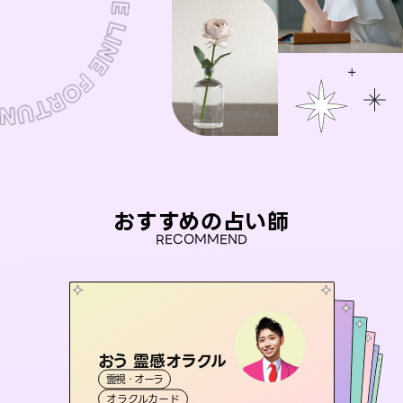
おすすめの占い師
RECOMMEND
おう 霊感オラクル
アイリス -iris-
彗望
桃源珠羽
（
すいぼう
未来視師＊花
）
霊視・オーラ
西洋占星術
（
とうげんみう
タロット
セラピスト理恵
霊視・オーラ
）
霊視・オーラ
透視
霊視・オーラ
タロット
オラクルカード
ルーン
心理学