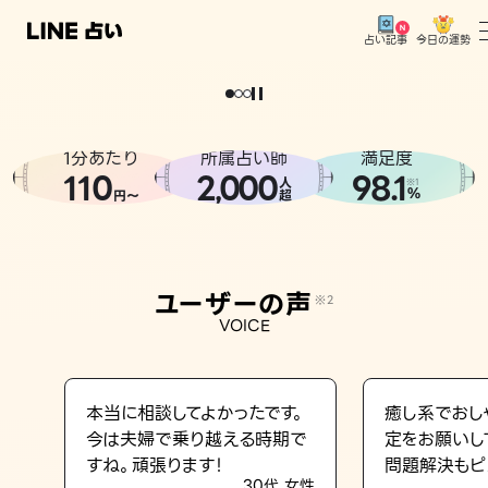
今日の運勢
占い記事
。
どうせなら
運
気
を
味
方
に
し
た
い
、
恋
も
仕
事
も
トップ
ユーザーの声
1分あたり
所属占い師
満足度
相談事例
110
2
000
98.1
,
人
※1
%
円〜
超
占いの流れ
おすすめの占い師
ユーザーの声
※2
よくある質問
VOICE
えもじの子（占）12星座占い
占い記事
本当に相談してよかったです。
癒し系でおし
今は夫婦で乗り越える時期で
定をお願いし
お知らせ
すね。頑張ります！
問題解決もピ
30代 女性