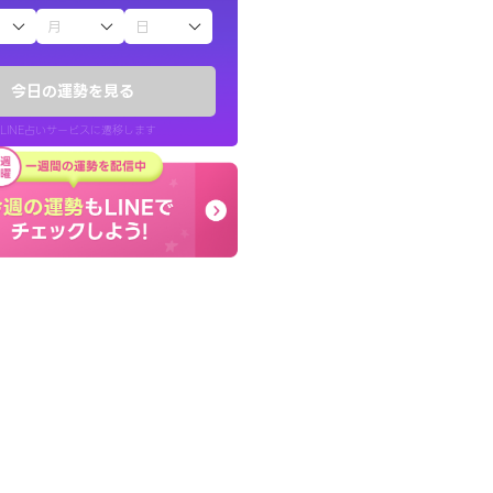
子（占）12星座占い
かったです。今は
とても的確で感じていた
時期ですね。頑
言語化してくれたので腑
今日の運勢を見る
た。
LINE占いサービスに遷移します
30代 女性
LINE占いを開く
リ内のサービスページへ遷移します