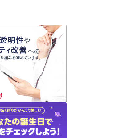
の声
れ
の占い師
質問