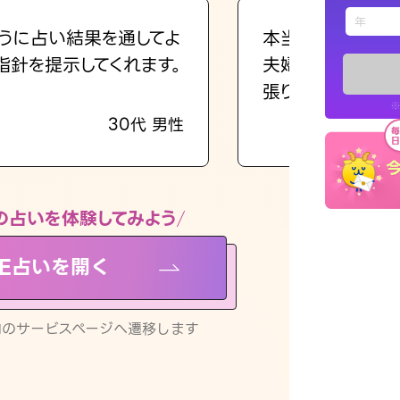
えもじの
うに占い結果を通してよ
本当に相談してよ
指針を提示してくれます。
夫婦で乗り越える
占い記事
張ります！
※
30代 男性
お知らせ
の占いを体験してみよう
NE占いを開く
※LINEアプ
リ内のサービスページへ遷移します