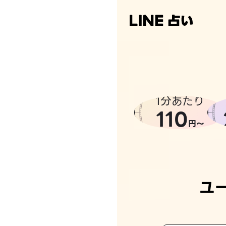
なんかち
1分あたり
110
円〜
ユ