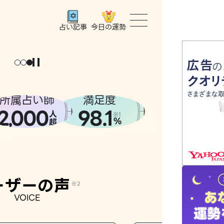
今日の運勢
占い記事
トップ
ょっと
。
元
気
に
な
った
、
話
し
たら
ユーザー
所属占い師
満足度
2
000
98.1
,
人
相談事例
※1
%
超
占いの流
おすすめ
ーザーの声
※2
VOICE
よくある