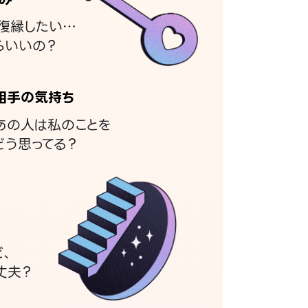
復縁したい…
らいいの？
相手の気持ち
あの人は私のことを
どう思ってる？
ど、
丈夫？