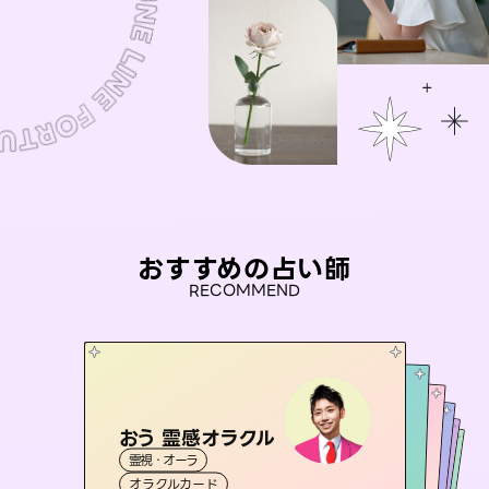
おすすめの占い師
RECOMMEND
おう 霊感オラクル
彗望
桃源珠羽
（
すいぼう
）
未来視師＊花
（
とうげんみう
アイリス -iris-
霊視・オーラ
）
霊視・オーラ
透視
セラピスト理恵
霊視・オーラ
霊視・オーラ
タロット
西洋占星術
心理学
オラクルカード
スピリチュアル・リーディング
タロット