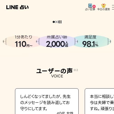
今日の運勢
占い記事
。
どうせなら
運
気
を
味
方
に
し
た
い
、
恋
も
仕
事
も
トップ
ユーザーの声
1分あたり
所属占い師
満足度
相談事例
110
2
000
98.1
,
人
※1
%
円〜
超
占いの流れ
おすすめの占い師
ユーザーの声
※2
よくある質問
VOICE
えもじの子（占）12星座占い
占い記事
しんどくなってましたが、先生
本当に相談し
のメッセージを読み返してお
今は夫婦で乗
お知らせ
守りにしてます。
すね。頑張り
40代 女性