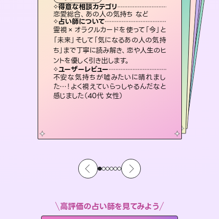
霊視・オーラ
スピリチュアル・リーディング
スピリチュアル・リーディング
ルーン
タロット
得意な相談カテゴリ
得意な相談カテゴリ
得意な相談カテゴリ
スピリチュアル・リーディング
得意な相談カテゴリ
得意な相談カテゴリ
恋愛総合、あの人の気持ち など
片想い、あの人の気持ち、復縁 など
片想い、あの人の気持ち、復縁 など
出逢い、片想い、復縁 など
得意な相談カテゴリ
恋愛総合、片想い、二人の未来 など
片想い、二人の未来、年の差 など
占い師について
占い師について
占い師について
占い師について
占い師について
占い師について
復縁、恋愛、不倫の行方、同性愛や片
思い、仕事関係や借金問題まで知りた
いことや心の負担になっていることを
恋愛のお悩みの中でも特に「曖昧な関
係」の相談を得意としており、友達以上
恋人未満なお相手との今後や本音を丁
3,700年以上の歴史を持つ東洋最古の
占術「易占」で詳細まで占い、幸せへ向
かう道筋を示します。厳しい結果にも具
霊視×オラクルカードを使って「今」と
連絡再開、復縁、成就などの報告実績
多数。セラピストとして2万超の施術経
験があるからこそできる鑑定で、より良
「未来」そして「気になるあの人の気持
ち」まで丁寧に読み解き、恋や人生のヒ
紐解き、背中をそっと押して導きます。
未来には何パターンもの選択肢があります。不安で視えにくくなっているあなたの素敵な未来を見つけ、その未来を選択できるようアドバイスします。
寧に読み解き恋愛成就へと導きます。
い未来をサポートします。
体的な対策をお伝えします。
ユーザーレビュー
ユーザーレビュー
ントを優しく引き出します。
ユーザーレビュー
ユーザーレビュー
安心感のあり、言い切ってくれる所や濁
さない鑑定のおかげで、毎回自分の気
ユーザーレビュー
職場の人の性質や人間関係、本心など
本当によく視えていてびっくり。対策が
とても心温まる鑑定でした。しかもこち
らは何も言っていないのに視えていらっ
鑑定していただいてアドバイス通りに行
動すると仲が復活してきました。ありが
ユーザーレビュー
複雑な背景もしっかり聞いて鑑定して
いただけました。気持ちが楽になりまし
持ちを整えられます（30代 男性）
不安な気持ちが嘘みたいに晴れまし
打てて前向きになれます（40代）
しゃるんだなと驚きです（30代女性）
とうございました（40代 女性）
た…！よく視えていらっしゃるんだなと
た（50代 女性）
感じました（40代 女性）
高評価の占い師を見てみよう