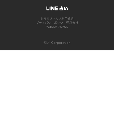
お知らせ
ヘルプ
利用規約
プライバシーポリシー
運営会社
Yahoo! JAPAN
©LY Corporation
このコンテンツは掲載が終了しました | LINE占い