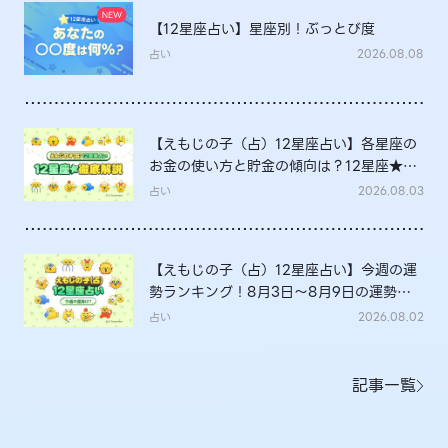
【12星座占い】星座別！ぶっとび度
占い
2026.08.08
【えもじの子（占）12星座占い】各星座の
お金の使い方と貯金の傾向は？12星座★徹
底解説
占い
2026.08.03
【えもじの子（占）12星座占い】今週の運
勢ランキング！8月3日～8月9日の運勢
は？
占い
2026.08.02
記事一覧