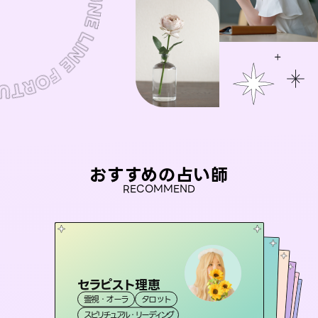
おすすめの占い師
RECOMMEND
セラピスト理恵
彗望
おう 霊感オラクル
（
すいぼう
）
アイリス -iris-
桃源珠羽
霊視・オーラ
タロット
霊視・オーラ
透視
未来視師＊花
霊視・オーラ
（
とうげんみう
西洋占星術
霊視・オーラ
）
タロット
スピリチュアル・リーディング
スピリチュアル・リーディング