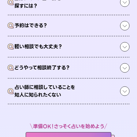
Q
探すには？
Q
予約はできる？
Q
軽い相談でも大丈夫？
Q
どうやって相談終了する？
占い師に相談していることを
Q
知人に知られたくない
準備OK！さっそく占いを始めよう