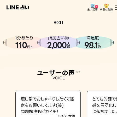
今日の運勢
占い記事
。
どうせなら
運
気
を
味
方
に
し
た
い
、
恋
も
仕
事
も
トップ
ユーザーの声
1分あたり
所属占い師
満足度
相談事例
110
2
000
98.1
,
人
※1
%
円〜
超
占いの流れ
おすすめの占い師
ユーザーの声
※2
よくある質問
VOICE
えもじの子（占）12星座占い
占い記事
癒し系でおしゃべりしたくて鑑
とても的確で
定をお願いしてます(笑)
感を言語化し
お知らせ
問題解決もピカイチ！
に落ちました
50代 女性