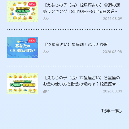
【えもじの子（占）12星座占い】今週の運
勢ランキング！8月10日～8月16日の運勢
は？
占い
2026.08.09
【12星座占い】星座別！ぶっとび度
占い
2026.08.08
【えもじの子（占）12星座占い】各星座の
お金の使い方と貯金の傾向は？12星座★徹
底解説
占い
2026.08.03
記事一覧