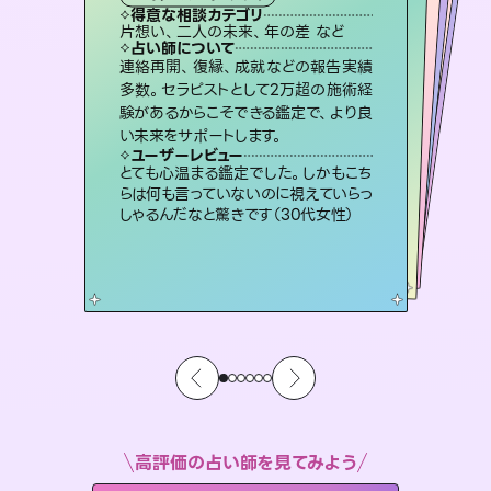
タロット
霊視・オーラ
オラクルカード
ルーン
スピリチュアル・リーディング
心理学
得意な相談カテゴリ
得意な相談カテゴリ
得意な相談カテゴリ
スピリチュアル・リーディング
得意な相談カテゴリ
得意な相談カテゴリ
片想い、二人の未来、年の差 など
片想い、あの人の気持ち、復縁 など
恋愛総合、あの人の気持ち など
恋愛総合、片想い、二人の未来 など
得意な相談カテゴリ
片想い、あの人の気持ち、復縁 など
出逢い、片想い、復縁 など
占い師について
占い師について
占い師について
占い師について
占い師について
占い師について
恋愛のお悩みの中でも特に「曖昧な関
係」の相談を得意としており、友達以上
恋人未満なお相手との今後や本音を丁
霊視×オラクルカードを使って「今」と
「未来」そして「気になるあの人の気持
ち」まで丁寧に読み解き、恋や人生のヒ
3,700年以上の歴史を持つ東洋最古の
占術「易占」で詳細まで占い、幸せへ向
かう道筋を示します。厳しい結果にも具
連絡再開、復縁、成就などの報告実績
未来には何パターンもの選択肢があり
ます。不安で視えにくくなっているあな
たの素敵な未来を見つけ、その未来を
多数。セラピストとして2万超の施術経
験があるからこそできる鑑定で、より良
寧に読み解き恋愛成就へと導きます。
復縁、恋愛、不倫の行方、同性愛や片思い、仕事関係や借金問題まで知りたいことや心の負担になっていることを紐解き、背中をそっと押して導きます。
ントを優しく引き出します。
選択できるようアドバイスします。
体的な対策をお伝えします。
ユーザーレビュー
ユーザーレビュー
い未来をサポートします。
ユーザーレビュー
ユーザーレビュー
鑑定していただいてアドバイス通りに行
動すると仲が復活してきました。ありが
ユーザーレビュー
安心感のあり、言い切ってくれる所や濁
さない鑑定のおかげで、毎回自分の気
職場の人の性質や人間関係、本心など
本当によく視えていてびっくり。対策が
不安な気持ちが嘘みたいに晴れまし
た…！よく視えていらっしゃるんだなと
ユーザーレビュー
複雑な背景もしっかり聞いて鑑定して
いただけました。気持ちが楽になりまし
とうございました（40代 女性）
とても心温まる鑑定でした。しかもこち
持ちを整えられます（30代 男性）
打てて前向きになれます（40代）
感じました（40代 女性）
らは何も言っていないのに視えていらっ
た（50代 女性）
しゃるんだなと驚きです（30代女性）
高評価の占い師を見てみよう