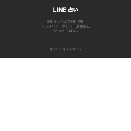
お知らせ
ヘルプ
利用規約
プライバシーポリシー
運営会社
Yahoo! JAPAN
©LY Corporation
このコンテンツは掲載が終了しました | LINE占い