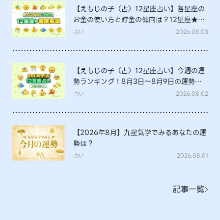
【えもじの子（占）12星座占い】各星座の
お金の使い方と貯金の傾向は？12星座★徹
底解説
占い
2026.08.03
【えもじの子（占）12星座占い】今週の運
勢ランキング！8月3日～8月9日の運勢
は？
占い
2026.08.02
【2026年8月】九星気学でみるあなたの運
勢は？
占い
2026.08.01
記事一覧