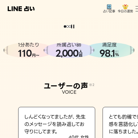
今日の運勢
占い記事
。
どうせなら
運
気
を
味
方
に
し
た
い
、
恋
も
仕
事
も
トップ
ユーザーの声
1分あたり
所属占い師
満足度
相談事例
110
2
000
98.1
,
人
※1
%
円〜
超
占いの流れ
おすすめの占い師
ユーザーの声
※2
よくある質問
VOICE
えもじの子（占）12星座占い
占い記事
しんどくなってましたが、先生
とても的確で
のメッセージを読み返してお
感を言語化し
お知らせ
守りにしてます。
に落ちました
40代 女性