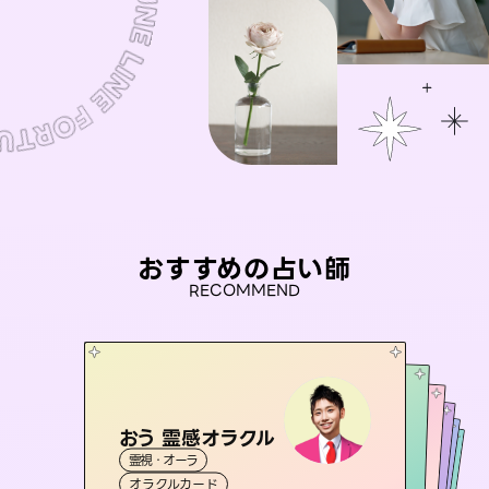
おすすめの占い師
RECOMMEND
おう 霊感オラクル
セラピスト理恵
桃源珠羽
アイリス -iris-
（
とうげんみう
未来視師＊花
霊視・オーラ
）
霊視・オーラ
タロット
彗望
霊視・オーラ
西洋占星術
タロット
（
すいぼう
霊視・オーラ
タロット
オラクルカード
）
スピリチュアル・リーディング
心理学