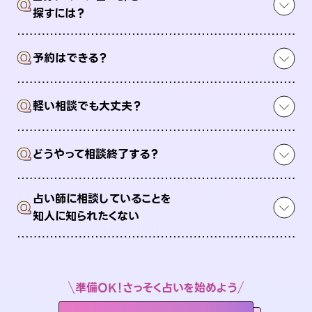
Q
探すには？
Q
予約はできる？
Q
軽い相談でも大丈夫？
Q
どうやって相談終了する？
占い師に相談していることを
Q
知人に知られたくない
準備OK！さっそく占いを始めよう