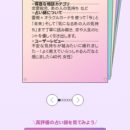
霊視・オーラ
スピリチュアル・リーディング
ルーン
スピリチュアル・リーディング
透視
得意な相談カテゴリ
得意な相談カテゴリ
得意な相談カテゴリ
スピリチュアル・リーディング
得意な相談カテゴリ
得意な相談カテゴリ
恋愛総合、あの人の気持ち など
片想い、二人の未来、年の差 など
片想い、あの人の気持ち、復縁 など
恋愛総合、片想い、二人の未来 など
得意な相談カテゴリ
出逢い、片想い、復縁 など
片想い、あの人の気持ち、復縁 など
占い師について
占い師について
占い師について
占い師について
占い師について
占い師について
未来には何パターンもの選択肢があり
ます。不安で視えにくくなっているあな
たの素敵な未来を見つけ、その未来を
恋愛のお悩みの中でも特に「曖昧な関
係」の相談を得意としており、友達以上
恋人未満なお相手との今後や本音を丁
連絡再開、復縁、成就などの報告実績
多数。セラピストとして2万超の施術経
験があるからこそできる鑑定で、より良
霊視×オラクルカードを使って「今」と
3,700年以上の歴史を持つ東洋最古の
占術「易占」で詳細まで占い、幸せへ向
かう道筋を示します。厳しい結果にも具
「未来」そして「気になるあの人の気持
ち」まで丁寧に読み解き、恋や人生のヒ
選択できるようアドバイスします。
復縁、恋愛、不倫の行方、同性愛や片思い、仕事関係や借金問題まで知りたいことや心の負担になっていることを紐解き、背中をそっと押して導きます。
寧に読み解き恋愛成就へと導きます。
体的な対策をお伝えします。
い未来をサポートします。
ユーザーレビュー
ユーザーレビュー
ントを優しく引き出します。
ユーザーレビュー
ユーザーレビュー
職場の人の性質や人間関係、本心など
本当によく視えていてびっくり。対策が
ユーザーレビュー
安心感のあり、言い切ってくれる所や濁
さない鑑定のおかげで、毎回自分の気
複雑な背景もしっかり聞いて鑑定して
いただけました。気持ちが楽になりまし
鑑定していただいてアドバイス通りに行
動すると仲が復活してきました。ありが
ユーザーレビュー
とても心温まる鑑定でした。しかもこち
らは何も言っていないのに視えていらっ
打てて前向きになれます（40代）
不安な気持ちが嘘みたいに晴れまし
持ちを整えられます（30代 男性）
た（50代 女性）
とうございました（40代 女性）
た…！よく視えていらっしゃるんだなと
しゃるんだなと驚きです（30代女性）
感じました（40代 女性）
高評価の占い師を見てみよう