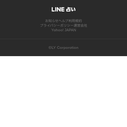
お知らせ
ヘルプ
利用規約
プライバシーポリシー
運営会社
Yahoo! JAPAN
©LY Corporation
このコンテンツは掲載が終了しました | LINE占い