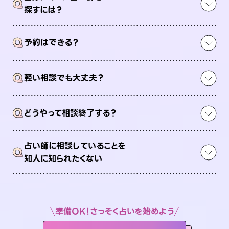
Q
探すには？
Q
予約はできる？
Q
軽い相談でも大丈夫？
Q
どうやって相談終了する？
占い師に相談していることを
Q
知人に知られたくない
準備OK！さっそく占いを始めよう