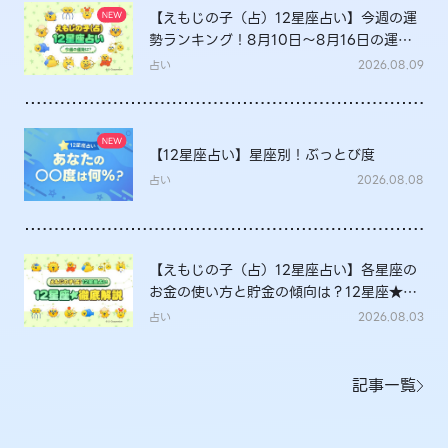
【えもじの子（占）12星座占い】今週の運
勢ランキング！8月10日～8月16日の運勢
は？
占い
2026.08.09
【12星座占い】星座別！ぶっとび度
占い
2026.08.08
【えもじの子（占）12星座占い】各星座の
お金の使い方と貯金の傾向は？12星座★徹
底解説
占い
2026.08.03
記事一覧