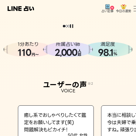
今日の運勢
占い記事
。
どうせなら
運
気
を
味
方
に
し
た
い
、
恋
も
仕
事
も
トップ
ユーザーの声
1分あたり
所属占い師
満足度
相談事例
110
2
000
98.1
,
人
※1
%
円〜
超
占いの流れ
おすすめの占い師
ユーザーの声
※2
よくある質問
VOICE
えもじの子（占）12星座占い
占い記事
癒し系でおしゃべりしたくて鑑
本当に相談し
定をお願いしてます(笑)
今は夫婦で乗
お知らせ
問題解決もピカイチ！
すね。頑張り
50代 女性