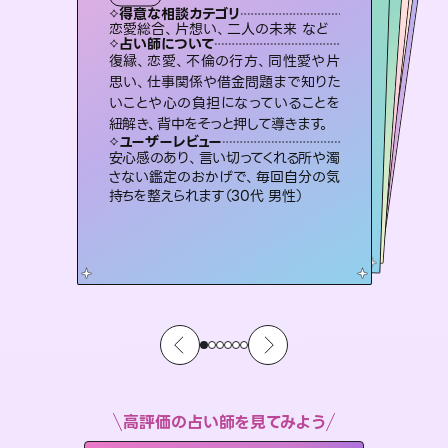
タロット
霊視・オーラ
スピリチュアル・リーディング
オラクルカード
スピリチュアル・リーディング
心理学
得意な相談カテゴリ
得意な相談カテゴリ
得意な相談カテゴリ
スピリチュアル・リーディング
得意な相談カテゴリ
得意な相談カテゴリ
恋愛総合、片想い、二人の未来 など
片想い、二人の未来、年の差 など
片想い、あの人の気持ち、復縁 など
恋愛総合、あの人の気持ち など
得意な相談カテゴリ
片想い、あの人の気持ち、復縁 など
出逢い、片想い、復縁 など
占い師について
占い師について
占い師について
占い師について
占い師について
占い師について
恋愛のお悩みの中でも特に「曖昧な関
係」の相談を得意としており、友達以上
恋人未満なお相手との今後や本音を丁
3,700年以上の歴史を持つ東洋最古の
占術「易占」で詳細まで占い、幸せへ向
かう道筋を示します。厳しい結果にも具
連絡再開、復縁、成就などの報告実績
多数。セラピストとして2万超の施術経
験があるからこそできる鑑定で、より良
復縁、恋愛、不倫の行方、同性愛や片
未来には何パターンもの選択肢があり
ます。不安で視えにくくなっているあな
たの素敵な未来を見つけ、その未来を
思い、仕事関係や借金問題まで知りた
いことや心の負担になっていることを
寧に読み解き恋愛成就へと導きます。
霊視×オラクルカードを使って「今」と「未来」そして「気になるあの人の気持ち」まで丁寧に読み解き、恋や人生のヒントを優しく引き出します。
体的な対策をお伝えします。
選択できるようアドバイスします。
い未来をサポートします。
ユーザーレビュー
ユーザーレビュー
紐解き、背中をそっと押して導きます。
ユーザーレビュー
ユーザーレビュー
鑑定していただいてアドバイス通りに行
動すると仲が復活してきました。ありが
ユーザーレビュー
不安な気持ちが嘘みたいに晴れまし
た…！よく視えていらっしゃるんだなと
職場の人の性質や人間関係、本心など
本当によく視えていてびっくり。対策が
複雑な背景もしっかり聞いて鑑定して
いただけました。気持ちが楽になりまし
ユーザーレビュー
とても心温まる鑑定でした。しかもこち
らは何も言っていないのに視えていらっ
とうございました（40代 女性）
安心感のあり、言い切ってくれる所や濁
感じました（40代 女性）
打てて前向きになれます（40代）
た（50代 女性）
さない鑑定のおかげで、毎回自分の気
しゃるんだなと驚きです（30代女性）
持ちを整えられます（30代 男性）
高評価の占い師を見てみよう