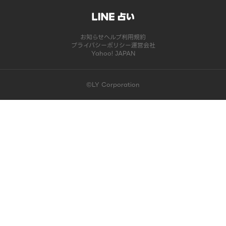
お知らせ
ヘルプ
利用規約
プライバシーポリシー
運営会社
Yahoo! JAPAN
©LY Corporation
このコンテンツは掲載が終了しました | LINE占い