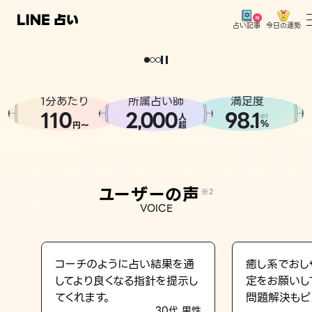
今日の運勢
占い記事
。
どうせなら
運
気
を
味
方
に
し
た
い
、
恋
も
仕
事
も
トップ
ユーザーの声
1分あたり
所属占い師
満足度
相談事例
110
2
000
98.1
,
人
※1
%
円〜
超
占いの流れ
おすすめの占い師
ユーザーの声
※2
よくある質問
VOICE
えもじの子（占）12星座占い
占い記事
コーチのように占い結果を通
癒し系でおし
してより良くなる指針を提示し
定をお願いし
お知らせ
てくれます。
問題解決もピ
30代 男性