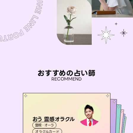
おすすめの占い師
RECOMMEND
おう 霊感オラクル
アイリス -iris-
彗望
桃源珠羽
（
すいぼう
未来視師＊花
）
霊視・オーラ
西洋占星術
（
とうげんみう
タロット
セラピスト理恵
霊視・オーラ
）
霊視・オーラ
透視
霊視・オーラ
タロット
オラクルカード
ルーン
心理学