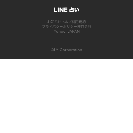
お知らせ
ヘルプ
利用規約
プライバシーポリシー
運営会社
Yahoo! JAPAN
©LY Corporation
このコンテンツは掲載が終了しました | LINE占い