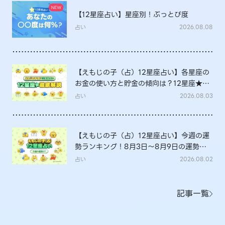
【12星座占い】星座別！ぶっとび度
占い
2026.08.08
【えもじの子（占）12星座占い】各星座の
お金の使い方と貯金の傾向は？12星座★徹
底解説
占い
2026.08.03
【えもじの子（占）12星座占い】今週の運
勢ランキング！8月3日～8月9日の運勢
は？
占い
2026.08.02
記事一覧