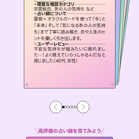
霊視・オーラ
スピリチュアル・リーディング
スピリチュアル・リーディング
スピリチュアル・リーディング
タロット
得意な相談カテゴリ
得意な相談カテゴリ
得意な相談カテゴリ
スピリチュアル・リーディング
得意な相談カテゴリ
得意な相談カテゴリ
恋愛総合、あの人の気持ち など
恋愛総合、片想い、二人の未来 など
片想い、あの人の気持ち、復縁 など
片想い、あの人の気持ち、復縁 など
得意な相談カテゴリ
出逢い、片想い、復縁 など
片想い、二人の未来、年の差 など
占い師について
占い師について
占い師について
占い師について
占い師について
占い師について
未来には何パターンもの選択肢があり
ます。不安で視えにくくなっているあな
たの素敵な未来を見つけ、その未来を
3,700年以上の歴史を持つ東洋最古の
占術「易占」で詳細まで占い、幸せへ向
かう道筋を示します。厳しい結果にも具
復縁、恋愛、不倫の行方、同性愛や片
思い、仕事関係や借金問題まで知りた
いことや心の負担になっていることを
霊視×オラクルカードを使って「今」と
連絡再開、復縁、成就などの報告実績
多数。セラピストとして2万超の施術経
験があるからこそできる鑑定で、より良
「未来」そして「気になるあの人の気持
ち」まで丁寧に読み解き、恋や人生のヒ
選択できるようアドバイスします。
恋愛のお悩みの中でも特に「曖昧な関係」の相談を得意としており、友達以上恋人未満なお相手との今後や本音を丁寧に読み解き恋愛成就へと導きます。
体的な対策をお伝えします。
い未来をサポートします。
紐解き、背中をそっと押して導きます。
ユーザーレビュー
ユーザーレビュー
ントを優しく引き出します。
ユーザーレビュー
ユーザーレビュー
職場の人の性質や人間関係、本心など
本当によく視えていてびっくり。対策が
ユーザーレビュー
鑑定していただいてアドバイス通りに行
動すると仲が復活してきました。ありが
とても心温まる鑑定でした。しかもこち
らは何も言っていないのに視えていらっ
複雑な背景もしっかり聞いて鑑定して
いただけました。気持ちが楽になりまし
ユーザーレビュー
安心感のあり、言い切ってくれる所や濁
さない鑑定のおかげで、毎回自分の気
打てて前向きになれます（40代）
不安な気持ちが嘘みたいに晴れまし
とうございました（40代 女性）
しゃるんだなと驚きです（30代女性）
た（50代 女性）
た…！よく視えていらっしゃるんだなと
持ちを整えられます（30代 男性）
感じました（40代 女性）
高評価の占い師を見てみよう