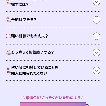
Q
探すには？
Q
予約はできる？
Q
軽い相談でも大丈夫？
Q
どうやって相談終了する？
占い師に相談していることを
Q
知人に知られたくない
準備OK！さっそく占いを始めよう