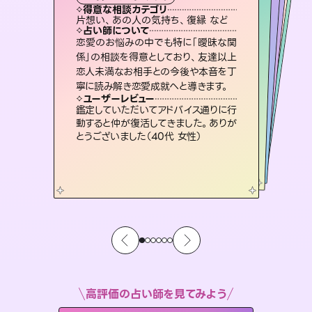
霊視・オーラ
ルーン
スピリチュアル・リーディング
オラクルカード
タロット
得意な相談カテゴリ
得意な相談カテゴリ
得意な相談カテゴリ
スピリチュアル・リーディング
得意な相談カテゴリ
得意な相談カテゴリ
片想い、あの人の気持ち、復縁 など
片想い、あの人の気持ち、復縁 など
恋愛総合、片想い、二人の未来 など
出逢い、片想い、復縁 など
得意な相談カテゴリ
恋愛総合、あの人の気持ち など
片想い、二人の未来、年の差 など
占い師について
占い師について
占い師について
占い師について
占い師について
占い師について
霊視×オラクルカードを使って「今」と
「未来」そして「気になるあの人の気持
ち」まで丁寧に読み解き、恋や人生のヒ
復縁、恋愛、不倫の行方、同性愛や片
思い、仕事関係や借金問題まで知りた
いことや心の負担になっていることを
3,700年以上の歴史を持つ東洋最古の
占術「易占」で詳細まで占い、幸せへ向
かう道筋を示します。厳しい結果にも具
恋愛のお悩みの中でも特に「曖昧な関
連絡再開、復縁、成就などの報告実績
多数。セラピストとして2万超の施術経
験があるからこそできる鑑定で、より良
係」の相談を得意としており、友達以上
恋人未満なお相手との今後や本音を丁
ントを優しく引き出します。
未来には何パターンもの選択肢があります。不安で視えにくくなっているあなたの素敵な未来を見つけ、その未来を選択できるようアドバイスします。
紐解き、背中をそっと押して導きます。
い未来をサポートします。
体的な対策をお伝えします。
ユーザーレビュー
ユーザーレビュー
寧に読み解き恋愛成就へと導きます。
ユーザーレビュー
ユーザーレビュー
不安な気持ちが嘘みたいに晴れまし
た…！よく視えていらっしゃるんだなと
ユーザーレビュー
職場の人の性質や人間関係、本心など
本当によく視えていてびっくり。対策が
とても心温まる鑑定でした。しかもこち
らは何も言っていないのに視えていらっ
安心感のあり、言い切ってくれる所や濁
さない鑑定のおかげで、毎回自分の気
ユーザーレビュー
複雑な背景もしっかり聞いて鑑定して
いただけました。気持ちが楽になりまし
感じました（40代 女性）
鑑定していただいてアドバイス通りに行
打てて前向きになれます（40代）
しゃるんだなと驚きです（30代女性）
持ちを整えられます（30代 男性）
動すると仲が復活してきました。ありが
た（50代 女性）
とうございました（40代 女性）
高評価の占い師を見てみよう