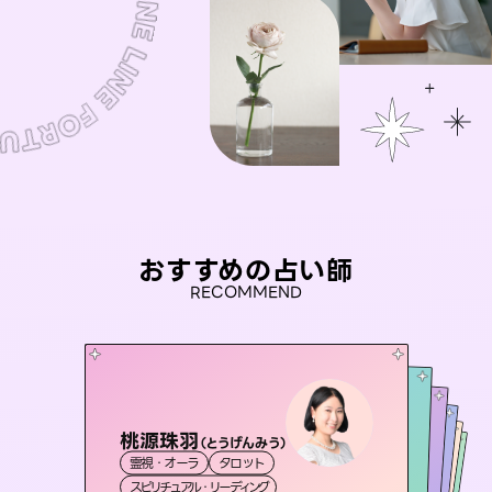
おすすめの占い師
RECOMMEND
桃源珠羽
彗望
（
とうげんみう
）
アイリス -iris-
（
すいぼう
）
未来視師＊花
おう 霊感オラクル
霊視・オーラ
タロット
霊視・オーラ
透視
セラピスト理恵
西洋占星術
タロット
霊視・オーラ
霊視・オーラ
心理学
スピリチュアル・リーディング
スピリチュアル・リーディング