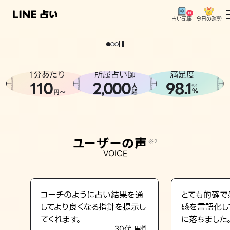
今日の運勢
占い記事
。
どうせなら
運
気
を
味
方
に
し
た
い
、
恋
も
仕
事
も
トップ
ユーザーの声
1分あたり
所属占い師
満足度
相談事例
110
2
000
98.1
,
人
※1
%
円〜
超
占いの流れ
おすすめの占い師
ユーザーの声
※2
よくある質問
VOICE
えもじの子（占）12星座占い
占い記事
コーチのように占い結果を通
とても的確で
してより良くなる指針を提示し
感を言語化し
お知らせ
てくれます。
に落ちました
30代 男性