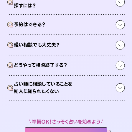
Q
探すには？
Q
予約はできる？
Q
軽い相談でも大丈夫？
Q
どうやって相談終了する？
占い師に相談していることを
Q
知人に知られたくない
準備OK！さっそく占いを始めよう