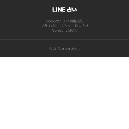
お知らせ
ヘルプ
利用規約
プライバシーポリシー
運営会社
Yahoo! JAPAN
©LY Corporation
このコンテンツは掲載が終了しました | LINE占い