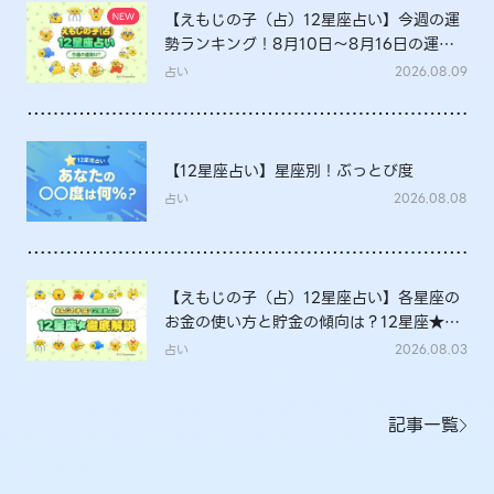
【えもじの子（占）12星座占い】今週の運
勢ランキング！8月10日～8月16日の運勢
は？
占い
2026.08.09
【12星座占い】星座別！ぶっとび度
占い
2026.08.08
【えもじの子（占）12星座占い】各星座の
お金の使い方と貯金の傾向は？12星座★徹
底解説
占い
2026.08.03
記事一覧