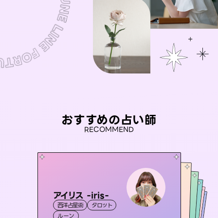
おすすめの占い師
RECOMMEND
アイリス -iris-
おう 霊感オラクル
セラピスト理恵
彗望
桃源珠羽
西洋占星術
タロット
（
すいぼう
霊視・オーラ
）
未来視師＊花
霊視・オーラ
（
とうげんみう
霊視・オーラ
タロット
霊視・オーラ
）
透視
ルーン
オラクルカード