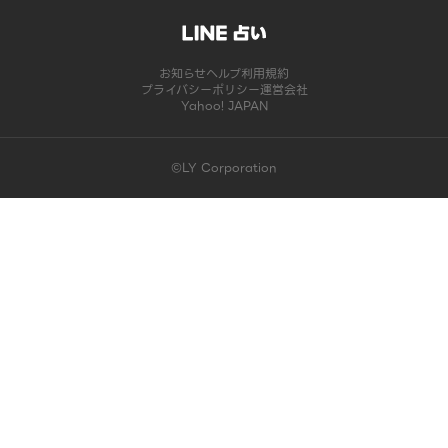
お知らせ
ヘルプ
利用規約
プライバシーポリシー
運営会社
Yahoo! JAPAN
©LY Corporation
このコンテンツは掲載が終了しました | LINE占い