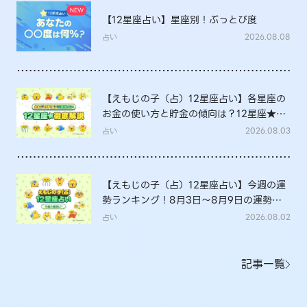
【12星座占い】星座別！ぶっとび度
占い
2026.08.08
【えもじの子（占）12星座占い】各星座の
お金の使い方と貯金の傾向は？12星座★徹
底解説
占い
2026.08.03
【えもじの子（占）12星座占い】今週の運
勢ランキング！8月3日～8月9日の運勢
は？
占い
2026.08.02
記事一覧