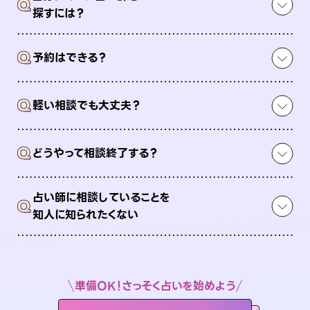
Q
探すには？
Q
予約はできる？
Q
軽い相談でも大丈夫？
Q
どうやって相談終了する？
占い師に相談していることを
Q
知人に知られたくない
準備OK！さっそく占いを始めよう