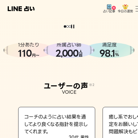
今日の運勢
占い記事
。
どうせなら
運
気
を
味
方
に
し
た
い
、
恋
も
仕
事
も
トップ
ユーザーの声
1分あたり
所属占い師
満足度
相談事例
110
2
000
98.1
,
人
※1
%
円〜
超
占いの流れ
おすすめの占い師
ユーザーの声
※2
よくある質問
VOICE
えもじの子（占）12星座占い
占い記事
コーチのように占い結果を通
癒し系でおし
してより良くなる指針を提示し
定をお願いし
お知らせ
てくれます。
問題解決もピ
30代 男性