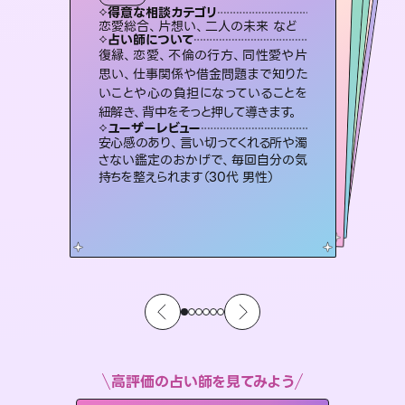
タロット
霊視・オーラ
スピリチュアル・リーディング
スピリチュアル・リーディング
スピリチュアル・リーディング
心理学
得意な相談カテゴリ
得意な相談カテゴリ
得意な相談カテゴリ
スピリチュアル・リーディング
得意な相談カテゴリ
得意な相談カテゴリ
恋愛総合、片想い、二人の未来 など
恋愛総合、あの人の気持ち など
片想い、二人の未来、年の差 など
片想い、あの人の気持ち、復縁 など
得意な相談カテゴリ
片想い、あの人の気持ち、復縁 など
出逢い、片想い、復縁 など
占い師について
占い師について
占い師について
占い師について
占い師について
占い師について
恋愛のお悩みの中でも特に「曖昧な関
係」の相談を得意としており、友達以上
恋人未満なお相手との今後や本音を丁
連絡再開、復縁、成就などの報告実績
多数。セラピストとして2万超の施術経
験があるからこそできる鑑定で、より良
霊視×オラクルカードを使って「今」と
「未来」そして「気になるあの人の気持
ち」まで丁寧に読み解き、恋や人生のヒ
復縁、恋愛、不倫の行方、同性愛や片
未来には何パターンもの選択肢があり
ます。不安で視えにくくなっているあな
たの素敵な未来を見つけ、その未来を
思い、仕事関係や借金問題まで知りた
いことや心の負担になっていることを
寧に読み解き恋愛成就へと導きます。
3,700年以上の歴史を持つ東洋最古の占術「易占」で詳細まで占い、幸せへ向かう道筋を示します。厳しい結果にも具体的な対策をお伝えします。
い未来をサポートします。
選択できるようアドバイスします。
ントを優しく引き出します。
ユーザーレビュー
ユーザーレビュー
紐解き、背中をそっと押して導きます。
ユーザーレビュー
ユーザーレビュー
鑑定していただいてアドバイス通りに行
動すると仲が復活してきました。ありが
ユーザーレビュー
複雑な背景もしっかり聞いて鑑定して
いただけました。気持ちが楽になりまし
職場の人の性質や人間関係、本心など
本当によく視えていてびっくり。対策が
とても心温まる鑑定でした。しかもこち
らは何も言っていないのに視えていらっ
ユーザーレビュー
不安な気持ちが嘘みたいに晴れまし
た…！よく視えていらっしゃるんだなと
とうございました（40代 女性）
安心感のあり、言い切ってくれる所や濁
た（50代 女性）
打てて前向きになれます（40代）
しゃるんだなと驚きです（30代女性）
さない鑑定のおかげで、毎回自分の気
感じました（40代 女性）
持ちを整えられます（30代 男性）
高評価の占い師を見てみよう