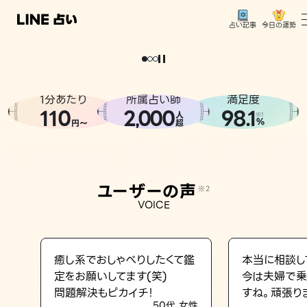
今日の運勢
占い記事
。
どうせなら
運
気
を
味
方
に
し
た
い
、
恋
も
仕
事
も
トップ
ユーザーの声
1分あたり
所属占い師
満足度
相談事例
110
2
000
98.1
,
人
※1
%
円〜
超
占いの流れ
おすすめの占い師
ユーザーの声
※2
よくある質問
VOICE
えもじの子（占）12星座占い
占い記事
癒し系でおしゃべりしたくて鑑
本当に相談し
定をお願いしてます(笑)
今は夫婦で乗
お知らせ
問題解決もピカイチ！
すね。頑張り
50代 女性