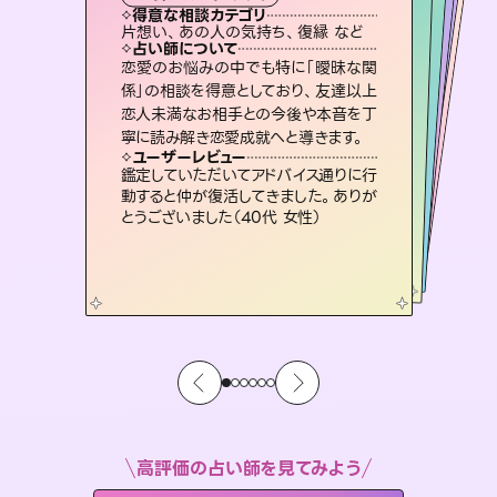
霊視・オーラ
スピリチュアル・リーディング
スピリチュアル・リーディング
ルーン
得意な相談カテゴリ
得意な相談カテゴリ
得意な相談カテゴリ
オラクルカード
得意な相談カテゴリ
得意な相談カテゴリ
片想い、あの人の気持ち、復縁 など
片想い、あの人の気持ち、復縁 など
片想い、二人の未来、年の差 など
出逢い、片想い、復縁 など
得意な相談カテゴリ
恋愛総合、片想い、二人の未来 など
恋愛総合、あの人の気持ち など
占い師について
占い師について
占い師について
占い師について
占い師について
占い師について
復縁、恋愛、不倫の行方、同性愛や片
思い、仕事関係や借金問題まで知りた
いことや心の負担になっていることを
連絡再開、復縁、成就などの報告実績
多数。セラピストとして2万超の施術経
験があるからこそできる鑑定で、より良
3,700年以上の歴史を持つ東洋最古の
占術「易占」で詳細まで占い、幸せへ向
かう道筋を示します。厳しい結果にも具
恋愛のお悩みの中でも特に「曖昧な関
霊視×オラクルカードを使って「今」と
「未来」そして「気になるあの人の気持
ち」まで丁寧に読み解き、恋や人生のヒ
係」の相談を得意としており、友達以上
恋人未満なお相手との今後や本音を丁
紐解き、背中をそっと押して導きます。
未来には何パターンもの選択肢があります。不安で視えにくくなっているあなたの素敵な未来を見つけ、その未来を選択できるようアドバイスします。
い未来をサポートします。
ントを優しく引き出します。
体的な対策をお伝えします。
ユーザーレビュー
ユーザーレビュー
寧に読み解き恋愛成就へと導きます。
ユーザーレビュー
ユーザーレビュー
安心感のあり、言い切ってくれる所や濁
さない鑑定のおかげで、毎回自分の気
ユーザーレビュー
職場の人の性質や人間関係、本心など
本当によく視えていてびっくり。対策が
不安な気持ちが嘘みたいに晴れまし
た…！よく視えていらっしゃるんだなと
とても心温まる鑑定でした。しかもこち
らは何も言っていないのに視えていらっ
ユーザーレビュー
複雑な背景もしっかり聞いて鑑定して
いただけました。気持ちが楽になりまし
持ちを整えられます（30代 男性）
鑑定していただいてアドバイス通りに行
打てて前向きになれます（40代）
感じました（40代 女性）
しゃるんだなと驚きです（30代女性）
動すると仲が復活してきました。ありが
た（50代 女性）
とうございました（40代 女性）
高評価の占い師を見てみよう