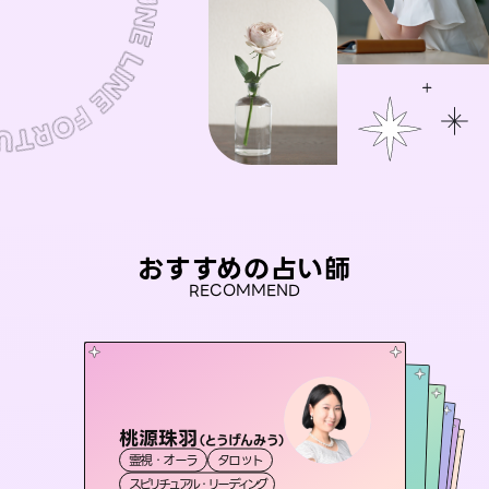
おすすめの占い師
RECOMMEND
桃源珠羽
彗望
（
とうげんみう
）
セラピスト理恵
（
すいぼう
）
未来視師＊花
アイリス -iris-
霊視・オーラ
タロット
霊視・オーラ
透視
おう 霊感オラクル
霊視・オーラ
霊視・オーラ
タロット
西洋占星術
心理学
スピリチュアル・リーディング
スピリチュアル・リーディング
タロット