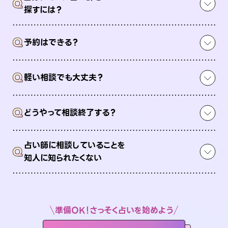
Q
探すには？
Q
予約はできる？
Q
軽い相談でも大丈夫？
Q
どうやって相談終了する？
占い師に相談していることを
Q
知人に知られたくない
準備OK！さっそく占いを始めよう