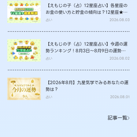
【えもじの子（占）12星座占い】各星座の
お金の使い方と貯金の傾向は？12星座★徹
底解説
占い
2026.08.03
【えもじの子（占）12星座占い】今週の運
勢ランキング！8月3日～8月9日の運勢
は？
占い
2026.08.02
【2026年8月】九星気学でみるあなたの運
勢は？
占い
2026.08.01
記事一覧