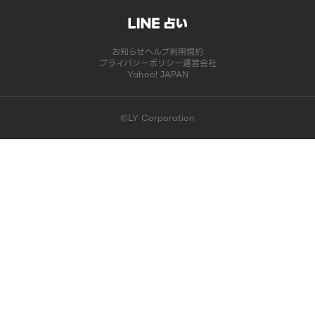
お知らせ
ヘルプ
利用規約
プライバシーポリシー
運営会社
Yahoo! JAPAN
©LY Corporation
このコンテンツは掲載が終了しました | LINE占い