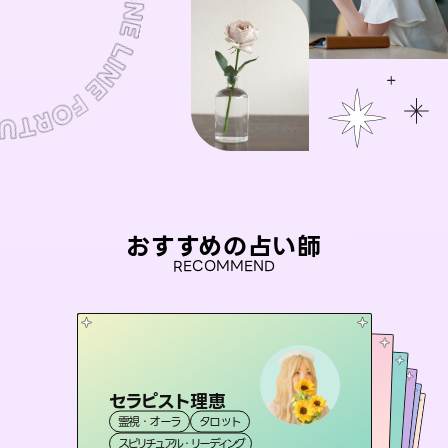
おすすめの占い師
RECOMMEND
セラピスト理恵
桃源珠羽
彗望
（
とうげんみう
）
アイリス -iris-
（
すいぼう
未来視師＊花
）
霊視・オーラ
タロット
霊視・オーラ
タロット
おう 霊感オラクル
霊視・オーラ
西洋占星術
透視
霊視・オーラ
タロット
スピリチュアル・リーディング
スピリチュアル・リーディング
心理学