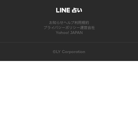
お知らせ
ヘルプ
利用規約
プライバシーポリシー
運営会社
Yahoo! JAPAN
©LY Corporation
このコンテンツは掲載が終了しました | LINE占い