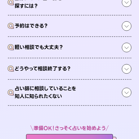
Q
探すには？
Q
予約はできる？
Q
軽い相談でも大丈夫？
Q
どうやって相談終了する？
占い師に相談していることを
Q
知人に知られたくない
準備OK！さっそく占いを始めよう