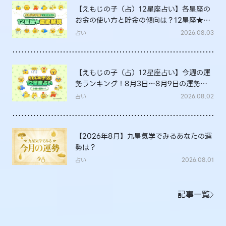
【えもじの子（占）12星座占い】各星座の
お金の使い方と貯金の傾向は？12星座★徹
底解説
占い
2026.08.03
【えもじの子（占）12星座占い】今週の運
勢ランキング！8月3日～8月9日の運勢
は？
占い
2026.08.02
【2026年8月】九星気学でみるあなたの運
勢は？
占い
2026.08.01
記事一覧