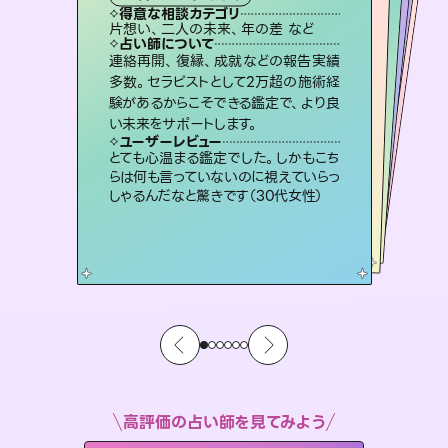
霊視・オーラ
スピリチュアル・リーディング
ルーン
スピリチュアル・リーディング
得意な相談カテゴリ
得意な相談カテゴリ
得意な相談カテゴリ
オラクルカード
得意な相談カテゴリ
得意な相談カテゴリ
片想い、二人の未来、年の差 など
片想い、あの人の気持ち、復縁 など
片想い、あの人の気持ち、復縁 など
恋愛総合、片想い、二人の未来 など
得意な相談カテゴリ
出逢い、片想い、復縁 など
恋愛総合、あの人の気持ち など
占い師について
占い師について
占い師について
占い師について
占い師について
占い師について
未来には何パターンもの選択肢があり
ます。不安で視えにくくなっているあな
たの素敵な未来を見つけ、その未来を
3,700年以上の歴史を持つ東洋最古の
占術「易占」で詳細まで占い、幸せへ向
かう道筋を示します。厳しい結果にも具
恋愛のお悩みの中でも特に「曖昧な関
係」の相談を得意としており、友達以上
恋人未満なお相手との今後や本音を丁
連絡再開、復縁、成就などの報告実績
霊視×オラクルカードを使って「今」と
「未来」そして「気になるあの人の気持
ち」まで丁寧に読み解き、恋や人生のヒ
多数。セラピストとして2万超の施術経
験があるからこそできる鑑定で、より良
選択できるようアドバイスします。
復縁、恋愛、不倫の行方、同性愛や片思い、仕事関係や借金問題まで知りたいことや心の負担になっていることを紐解き、背中をそっと押して導きます。
体的な対策をお伝えします。
ントを優しく引き出します。
寧に読み解き恋愛成就へと導きます。
ユーザーレビュー
ユーザーレビュー
い未来をサポートします。
ユーザーレビュー
ユーザーレビュー
職場の人の性質や人間関係、本心など
本当によく視えていてびっくり。対策が
ユーザーレビュー
安心感のあり、言い切ってくれる所や濁
さない鑑定のおかげで、毎回自分の気
不安な気持ちが嘘みたいに晴れまし
た…！よく視えていらっしゃるんだなと
複雑な背景もしっかり聞いて鑑定して
いただけました。気持ちが楽になりまし
ユーザーレビュー
鑑定していただいてアドバイス通りに行
動すると仲が復活してきました。ありが
打てて前向きになれます（40代）
とても心温まる鑑定でした。しかもこち
持ちを整えられます（30代 男性）
感じました（40代 女性）
た（50代 女性）
らは何も言っていないのに視えていらっ
とうございました（40代 女性）
しゃるんだなと驚きです（30代女性）
高評価の占い師を見てみよう