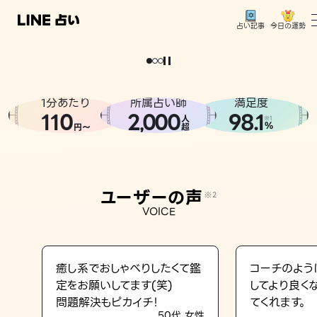
今日の運勢
占い記事
。
どうせなら
運
気
を
味
方
に
し
た
い
、
恋
も
仕
事
も
トップ
ユーザーの声
1分あたり
所属占い師
満足度
相談事例
110
2
000
98.1
,
人
※1
%
円〜
超
占いの流れ
おすすめの占い師
ユーザーの声
※2
よくある質問
VOICE
えもじの子（占）12星座占い
占い記事
癒し系でおしゃべりしたくて鑑
コーチのよう
定をお願いしてます(笑)
してより良く
お知らせ
問題解決もピカイチ！
てくれます。
50代 女性