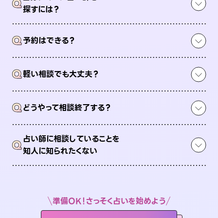
Q
探すには？
Q
予約はできる？
Q
軽い相談でも大丈夫？
Q
どうやって相談終了する？
占い師に相談していることを
Q
知人に知られたくない
準備OK！さっそく占いを始めよう