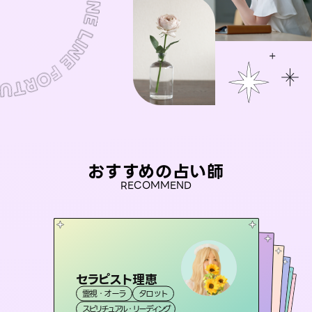
おすすめの占い師
RECOMMEND
セラピスト理恵
アイリス -iris-
おう 霊感オラクル
未来視師＊花
彗望
霊視・オーラ
タロット
西洋占星術
タロット
（
桃源珠羽
すいぼう
霊視・オーラ
）
霊視・オーラ
霊視・オーラ
心理学
（
スピリチュアル・リーディング
とうげんみう
ルーン
透視