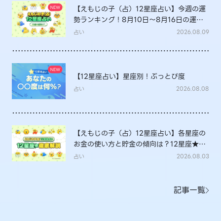
【えもじの子（占）12星座占い】今週の運
勢ランキング！8月10日～8月16日の運勢
は？
占い
2026.08.09
【12星座占い】星座別！ぶっとび度
占い
2026.08.08
【えもじの子（占）12星座占い】各星座の
お金の使い方と貯金の傾向は？12星座★徹
底解説
占い
2026.08.03
記事一覧