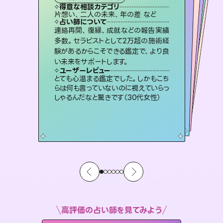
霊視・オーラ
オラクルカード
）
スピリチュアル・リーディング
スピリチュアル・リーディング
タロット
得意な相談カテゴリ
得意な相談カテゴリ
得意な相談カテゴリ
スピリチュアル・リーディング
得意な相談カテゴリ
得意な相談カテゴリ
片想い、二人の未来、年の差 など
恋愛総合、片想い、二人の未来 など
恋愛総合、あの人の気持ち など
出逢い、片想い、復縁 など
得意な相談カテゴリ
片想い、あの人の気持ち、復縁 など
片想い、あの人の気持ち、復縁 など
占い師について
占い師について
占い師について
占い師について
占い師について
占い師について
3,700年以上の歴史を持つ東洋最古の
占術「易占」で詳細まで占い、幸せへ向
かう道筋を示します。厳しい結果にも具
霊視×オラクルカードを使って「今」と
「未来」そして「気になるあの人の気持
ち」まで丁寧に読み解き、恋や人生のヒ
復縁、恋愛、不倫の行方、同性愛や片
思い、仕事関係や借金問題まで知りた
いことや心の負担になっていることを
連絡再開、復縁、成就などの報告実績
恋愛のお悩みの中でも特に「曖昧な関
係」の相談を得意としており、友達以上
恋人未満なお相手との今後や本音を丁
多数。セラピストとして2万超の施術経
験があるからこそできる鑑定で、より良
体的な対策をお伝えします。
未来には何パターンもの選択肢があります。不安で視えにくくなっているあなたの素敵な未来を見つけ、その未来を選択できるようアドバイスします。
ントを優しく引き出します。
寧に読み解き恋愛成就へと導きます。
紐解き、背中をそっと押して導きます。
ユーザーレビュー
ユーザーレビュー
い未来をサポートします。
ユーザーレビュー
ユーザーレビュー
複雑な背景もしっかり聞いて鑑定して
いただけました。気持ちが楽になりまし
ユーザーレビュー
職場の人の性質や人間関係、本心など
本当によく視えていてびっくり。対策が
鑑定していただいてアドバイス通りに行
動すると仲が復活してきました。ありが
不安な気持ちが嘘みたいに晴れまし
た…！よく視えていらっしゃるんだなと
ユーザーレビュー
安心感のあり、言い切ってくれる所や濁
さない鑑定のおかげで、毎回自分の気
た（50代 女性）
とても心温まる鑑定でした。しかもこち
打てて前向きになれます（40代）
とうございました（40代 女性）
感じました（40代 女性）
らは何も言っていないのに視えていらっ
持ちを整えられます（30代 男性）
しゃるんだなと驚きです（30代女性）
高評価の占い師を見てみよう