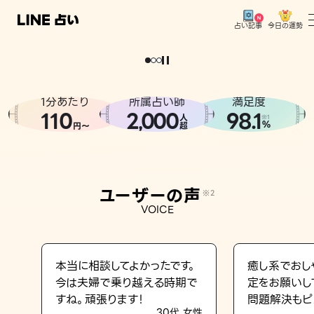
今日の運勢
占い記事
。
どうせなら
運
気
を
味
方
に
し
た
い
、
恋
も
仕
事
も
トップ
ユーザーの声
1分あたり
所属占い師
満足度
相談事例
110
2
000
98.1
,
人
※1
%
円〜
超
占いの流れ
おすすめの占い師
ユーザーの声
※2
よくある質問
VOICE
えもじの子（占）12星座占い
占い記事
本当に相談してよかったです。
癒し系でおし
今は夫婦で乗り越える時期で
定をお願いし
お知らせ
すね。頑張ります！
問題解決もピ
30代 女性