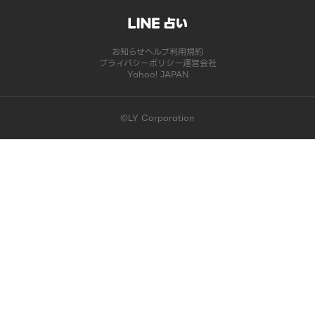
お知らせ
ヘルプ
利用規約
プライバシーポリシー
運営会社
Yahoo! JAPAN
©LY Corporation
このコンテンツは掲載が終了しました | LINE占い