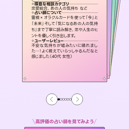
霊視・オーラ
スピリチュアル・リーディング
）
スピリチュアル・リーディング
ルーン
タロット
得意な相談カテゴリ
得意な相談カテゴリ
得意な相談カテゴリ
スピリチュアル・リーディング
得意な相談カテゴリ
得意な相談カテゴリ
恋愛総合、あの人の気持ち など
出逢い、片想い、復縁 など
片想い、あの人の気持ち、復縁 など
片想い、二人の未来、年の差 など
得意な相談カテゴリ
恋愛総合、片想い、二人の未来 など
片想い、あの人の気持ち、復縁 など
占い師について
占い師について
占い師について
占い師について
占い師について
占い師について
復縁、恋愛、不倫の行方、同性愛や片
思い、仕事関係や借金問題まで知りた
いことや心の負担になっていることを
3,700年以上の歴史を持つ東洋最古の
占術「易占」で詳細まで占い、幸せへ向
かう道筋を示します。厳しい結果にも具
未来には何パターンもの選択肢があり
ます。不安で視えにくくなっているあな
たの素敵な未来を見つけ、その未来を
霊視×オラクルカードを使って「今」と
恋愛のお悩みの中でも特に「曖昧な関
係」の相談を得意としており、友達以上
恋人未満なお相手との今後や本音を丁
「未来」そして「気になるあの人の気持
ち」まで丁寧に読み解き、恋や人生のヒ
紐解き、背中をそっと押して導きます。
連絡再開、復縁、成就などの報告実績多数。セラピストとして2万超の施術経験があるからこそできる鑑定で、より良い未来をサポートします。
体的な対策をお伝えします。
寧に読み解き恋愛成就へと導きます。
選択できるようアドバイスします。
ユーザーレビュー
ユーザーレビュー
ントを優しく引き出します。
ユーザーレビュー
ユーザーレビュー
安心感のあり、言い切ってくれる所や濁
さない鑑定のおかげで、毎回自分の気
ユーザーレビュー
とても心温まる鑑定でした。しかもこち
らは何も言っていないのに視えていらっ
鑑定していただいてアドバイス通りに行
動すると仲が復活してきました。ありが
複雑な背景もしっかり聞いて鑑定して
いただけました。気持ちが楽になりまし
ユーザーレビュー
職場の人の性質や人間関係、本心など
本当によく視えていてびっくり。対策が
持ちを整えられます（30代 男性）
不安な気持ちが嘘みたいに晴れまし
しゃるんだなと驚きです（30代女性）
とうございました（40代 女性）
た（50代 女性）
た…！よく視えていらっしゃるんだなと
打てて前向きになれます（40代）
感じました（40代 女性）
高評価の占い師を見てみよう