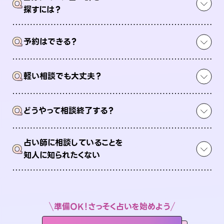
Q
探すには？
Q
予約はできる？
Q
軽い相談でも大丈夫？
Q
どうやって相談終了する？
占い師に相談していることを
Q
知人に知られたくない
準備OK！さっそく占いを始めよう