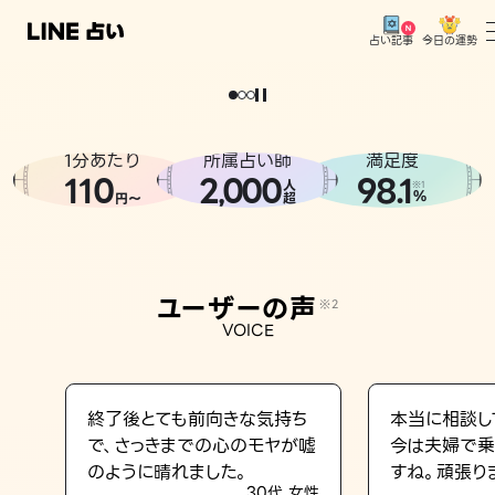
今日の運勢
占い記事
。
どうせなら
運
気
を
味
方
に
し
た
い
、
恋
も
仕
事
も
トップ
ユーザーの声
1分あたり
所属占い師
満足度
相談事例
110
2
000
98.1
,
人
※1
%
円〜
超
占いの流れ
おすすめの占い師
ユーザーの声
※2
よくある質問
VOICE
えもじの子（占）12星座占い
占い記事
終了後とても前向きな気持ち
本当に相談し
で、さっきまでの心のモヤが嘘
今は夫婦で乗
お知らせ
のように晴れました。
すね。頑張り
30代 女性