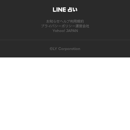
お知らせ
ヘルプ
利用規約
プライバシーポリシー
運営会社
Yahoo! JAPAN
©LY Corporation
このコンテンツは掲載が終了しました | LINE占い