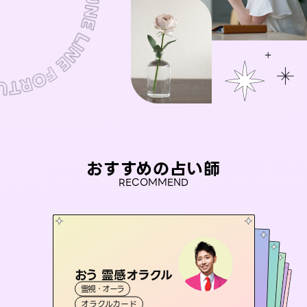
おすすめの占い師
RECOMMEND
おう 霊感オラクル
未来視師＊花
彗望
セラピスト理恵
（
すいぼう
アイリス -iris-
）
霊視・オーラ
霊視・オーラ
心理学
桃源珠羽
霊視・オーラ
霊視・オーラ
透視
西洋占星術
タロット
（
オラクルカード
とうげんみう
スピリチュアル・リーディング
タロット