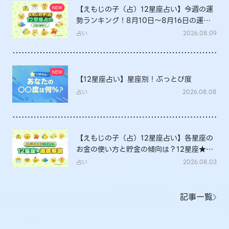
【えもじの子（占）12星座占い】今週の運
勢ランキング！8月10日～8月16日の運勢
は？
占い
2026.08.09
【12星座占い】星座別！ぶっとび度
占い
2026.08.08
【えもじの子（占）12星座占い】各星座の
お金の使い方と貯金の傾向は？12星座★徹
底解説
占い
2026.08.03
記事一覧