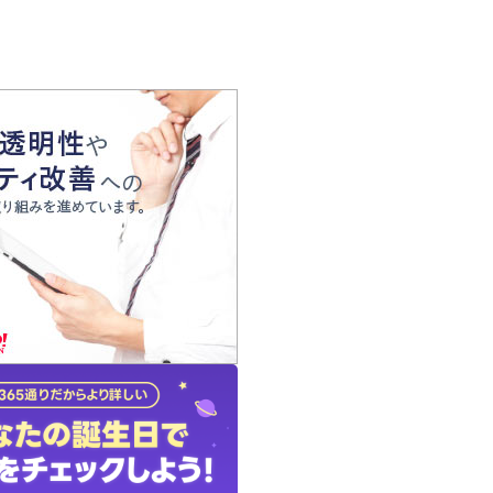
の声
れ
の占い師
質問