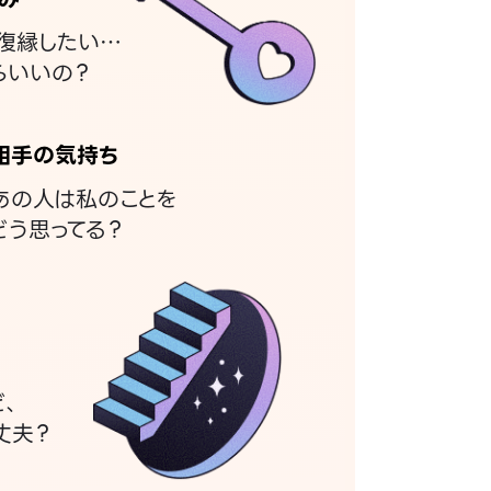
復縁したい…
らいいの？
相手の気持ち
あの人は私のことを
どう思ってる？
ど、
丈夫？