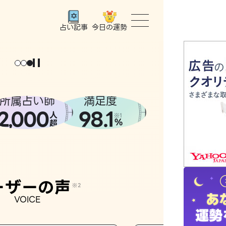
今日の運勢
占い記事
トップ
ユーザー
所属占い師
満足度
2
000
98.1
,
人
相談事例
※1
%
超
占いの流
おすすめ
ーザーの声
※2
VOICE
よくある