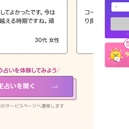
えもじの
してよかったです。今は
コーチのように占
越える時期ですね。頑
り良くなる指針を
占い記事
※
30代 女性
お知らせ
の占いを体験してみよう
NE占いを開く
※LINEアプ
リ内のサービスページへ遷移します