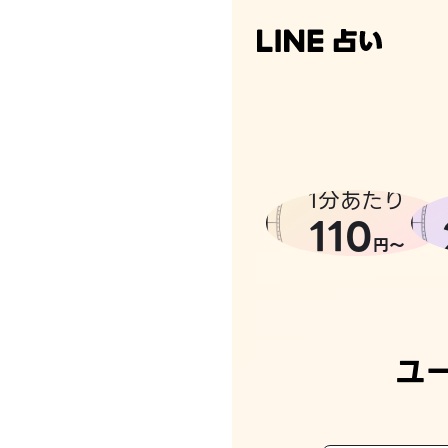
1分あたり
110
円〜
ユ