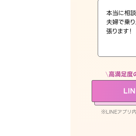
本当に相談
夫婦で乗り
張ります！
高満足度
LI
※LINEアプ