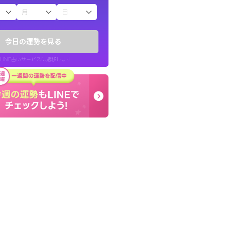
子（占）12星座占い
い結果を通してよ
早朝にも関わらず鑑定
提示してくれます。
謝です。私のままでいい
今日の運勢を見る
せてくれます。
LINE占いサービスに遷移します
30代 男性
LINE占いを開く
リ内のサービスページへ遷移します