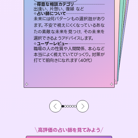
タロット
西洋占星術
スピリチュアル・リーディング
スピリチュアル・リーディング
スピリチュアル・リーディング
タロット
得意な相談カテゴリ
得意な相談カテゴリ
得意な相談カテゴリ
ルーン
得意な相談カテゴリ
得意な相談カテゴリ
出逢い、片想い、復縁 など
恋愛総合、あの人の気持ち など
片想い、二人の未来、年の差 など
片想い、あの人の気持ち、復縁 など
得意な相談カテゴリ
片想い、あの人の気持ち、復縁 など
恋愛総合、片想い、二人の未来 など
占い師について
占い師について
占い師について
占い師について
占い師について
占い師について
恋愛のお悩みの中でも特に「曖昧な関
係」の相談を得意としており、友達以上
恋人未満なお相手との今後や本音を丁
連絡再開、復縁、成就などの報告実績
多数。セラピストとして2万超の施術経
験があるからこそできる鑑定で、より良
霊視×オラクルカードを使って「今」と
「未来」そして「気になるあの人の気持
ち」まで丁寧に読み解き、恋や人生のヒ
未来には何パターンもの選択肢があり
復縁、恋愛、不倫の行方、同性愛や片
思い、仕事関係や借金問題まで知りた
いことや心の負担になっていることを
ます。不安で視えにくくなっているあな
たの素敵な未来を見つけ、その未来を
寧に読み解き恋愛成就へと導きます。
3,700年以上の歴史を持つ東洋最古の占術「易占」で詳細まで占い、幸せへ向かう道筋を示します。厳しい結果にも具体的な対策をお伝えします。
い未来をサポートします。
紐解き、背中をそっと押して導きます。
ントを優しく引き出します。
ユーザーレビュー
ユーザーレビュー
選択できるようアドバイスします。
ユーザーレビュー
ユーザーレビュー
鑑定していただいてアドバイス通りに行
動すると仲が復活してきました。ありが
ユーザーレビュー
複雑な背景もしっかり聞いて鑑定して
いただけました。気持ちが楽になりまし
安心感のあり、言い切ってくれる所や濁
さない鑑定のおかげで、毎回自分の気
とても心温まる鑑定でした。しかもこち
らは何も言っていないのに視えていらっ
ユーザーレビュー
不安な気持ちが嘘みたいに晴れまし
た…！よく視えていらっしゃるんだなと
とうございました（40代 女性）
職場の人の性質や人間関係、本心など
た（50代 女性）
持ちを整えられます（30代 男性）
しゃるんだなと驚きです（30代女性）
本当によく視えていてびっくり。対策が
感じました（40代 女性）
打てて前向きになれます（40代）
高評価の占い師を見てみよう