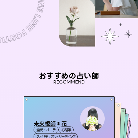
おすすめの占い師
RECOMMEND
未来視師＊花
おう 霊感オラクル
セラピスト理恵
彗望
桃源珠羽
霊視・オーラ
心理学
（
すいぼう
霊視・オーラ
）
アイリス -iris-
霊視・オーラ
（
とうげんみう
霊視・オーラ
タロット
霊視・オーラ
）
透視
スピリチュアル・リーディング
オラクルカード