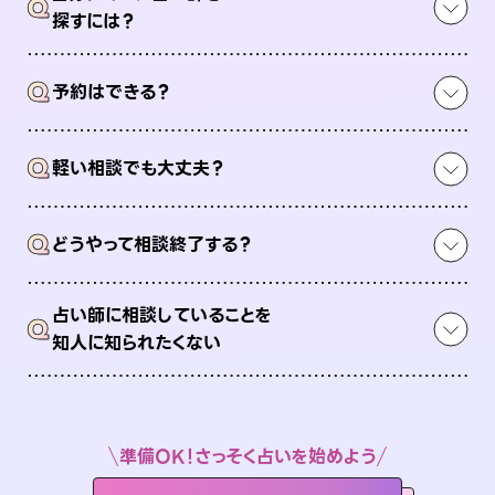
Q
探すには？
Q
予約はできる？
Q
軽い相談でも大丈夫？
Q
どうやって相談終了する？
占い師に相談していることを
Q
知人に知られたくない
準備OK！さっそく占いを始めよう