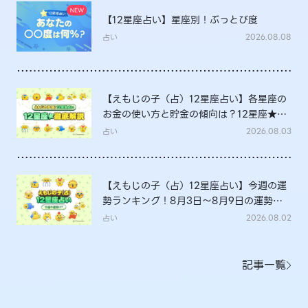
【12星座占い】星座別！ぶっとび度
占い
2026.08.08
【えもじの子（占）12星座占い】各星座の
お金の使い方と貯金の傾向は？12星座★徹
底解説
占い
2026.08.03
【えもじの子（占）12星座占い】今週の運
勢ランキング！8月3日～8月9日の運勢
は？
占い
2026.08.02
記事一覧