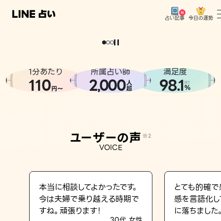
今日の運勢
占い記事
。
どうせなら
運
気
を
味
方
に
し
た
い
、
恋
も
仕
事
も
トップ
ユーザーの声
1分あたり
所属占い師
満足度
相談事例
110
2
000
98.1
,
人
※1
%
円〜
超
占いの流れ
おすすめの占い師
ユーザーの声
※2
よくある質問
VOICE
えもじの子（占）12星座占い
占い記事
本当に相談してよかったです。
とても的確で
今は夫婦で乗り越える時期で
感を言語化し
お知らせ
すね。頑張ります！
に落ちました
30代 女性