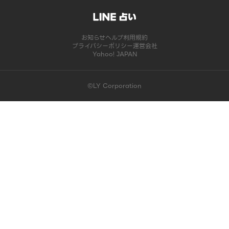
お知らせ
ヘルプ
利用規約
プライバシーポリシー
運営会社
Yahoo! JAPAN
©LY Corporation
このコンテンツは掲載が終了しました | LINE占い