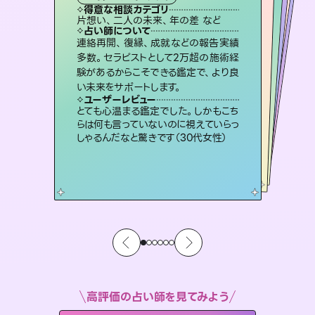
霊視・オーラ
スピリチュアル・リーディング
ルーン
オラクルカード
心理学
得意な相談カテゴリ
得意な相談カテゴリ
得意な相談カテゴリ
スピリチュアル・リーディング
得意な相談カテゴリ
得意な相談カテゴリ
片想い、二人の未来、年の差 など
片想い、あの人の気持ち、復縁 など
片想い、あの人の気持ち、復縁 など
恋愛総合、片想い、二人の未来 など
得意な相談カテゴリ
恋愛総合、あの人の気持ち など
出逢い、片想い、復縁 など
占い師について
占い師について
占い師について
占い師について
占い師について
占い師について
霊視×オラクルカードを使って「今」と
「未来」そして「気になるあの人の気持
ち」まで丁寧に読み解き、恋や人生のヒ
3,700年以上の歴史を持つ東洋最古の
占術「易占」で詳細まで占い、幸せへ向
かう道筋を示します。厳しい結果にも具
恋愛のお悩みの中でも特に「曖昧な関
係」の相談を得意としており、友達以上
恋人未満なお相手との今後や本音を丁
連絡再開、復縁、成就などの報告実績
未来には何パターンもの選択肢があり
ます。不安で視えにくくなっているあな
たの素敵な未来を見つけ、その未来を
多数。セラピストとして2万超の施術経
験があるからこそできる鑑定で、より良
ントを優しく引き出します。
復縁、恋愛、不倫の行方、同性愛や片思い、仕事関係や借金問題まで知りたいことや心の負担になっていることを紐解き、背中をそっと押して導きます。
体的な対策をお伝えします。
選択できるようアドバイスします。
寧に読み解き恋愛成就へと導きます。
ユーザーレビュー
ユーザーレビュー
い未来をサポートします。
ユーザーレビュー
ユーザーレビュー
不安な気持ちが嘘みたいに晴れまし
た…！よく視えていらっしゃるんだなと
ユーザーレビュー
安心感のあり、言い切ってくれる所や濁
さない鑑定のおかげで、毎回自分の気
職場の人の性質や人間関係、本心など
本当によく視えていてびっくり。対策が
複雑な背景もしっかり聞いて鑑定して
いただけました。気持ちが楽になりまし
ユーザーレビュー
鑑定していただいてアドバイス通りに行
動すると仲が復活してきました。ありが
感じました（40代 女性）
とても心温まる鑑定でした。しかもこち
持ちを整えられます（30代 男性）
打てて前向きになれます（40代）
た（50代 女性）
らは何も言っていないのに視えていらっ
とうございました（40代 女性）
しゃるんだなと驚きです（30代女性）
高評価の占い師を見てみよう