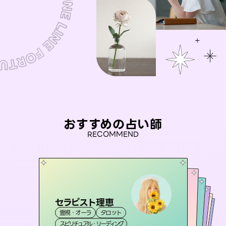
おすすめの占い師
RECOMMEND
セラピスト理恵
桃源珠羽
彗望
（
とうげんみう
）
アイリス -iris-
（
すいぼう
おう 霊感オラクル
）
霊視・オーラ
タロット
霊視・オーラ
タロット
未来視師＊花
霊視・オーラ
西洋占星術
透視
霊視・オーラ
タロット
スピリチュアル・リーディング
スピリチュアル・リーディング