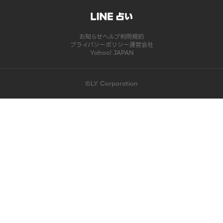
お知らせ
ヘルプ
利用規約
プライバシーポリシー
運営会社
Yahoo! JAPAN
©LY Corporation
このコンテンツは掲載が終了しました | LINE占い