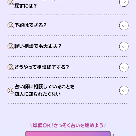
Q
探すには？
Q
予約はできる？
Q
軽い相談でも大丈夫？
Q
どうやって相談終了する？
占い師に相談していることを
Q
知人に知られたくない
準備OK！さっそく占いを始めよう