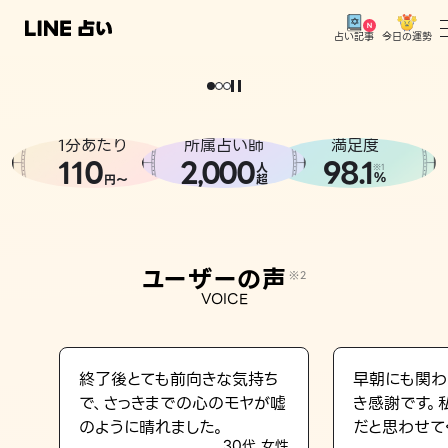
今日の運勢
占い記事
。
どうせなら
運
気
を
味
方
に
し
た
い
、
恋
も
仕
事
も
トップ
ユーザーの声
1分あたり
所属占い師
満足度
相談事例
110
2
000
98.1
,
人
※1
%
円〜
超
占いの流れ
おすすめの占い師
ユーザーの声
※2
よくある質問
VOICE
えもじの子（占）12星座占い
占い記事
終了後とても前向きな気持ち
早朝にも関わ
で、さっきまでの心のモヤが嘘
き感謝です。
お知らせ
のように晴れました。
だと思わせて
30代 女性