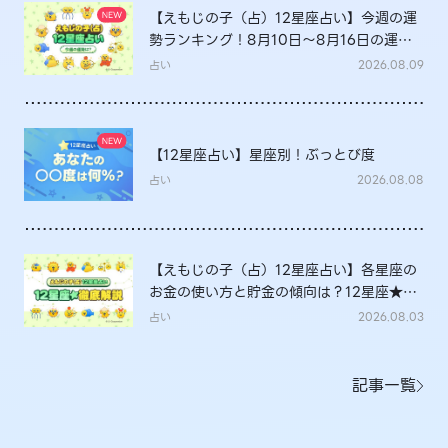
【えもじの子（占）12星座占い】今週の運
勢ランキング！8月10日～8月16日の運勢
は？
占い
2026.08.09
【12星座占い】星座別！ぶっとび度
占い
2026.08.08
【えもじの子（占）12星座占い】各星座の
お金の使い方と貯金の傾向は？12星座★徹
底解説
占い
2026.08.03
記事一覧