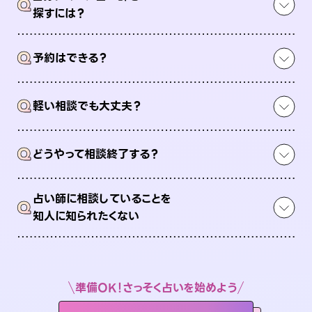
Q
探すには？
Q
予約はできる？
Q
軽い相談でも大丈夫？
Q
どうやって相談終了する？
占い師に相談していることを
Q
知人に知られたくない
準備OK！さっそく占いを始めよう