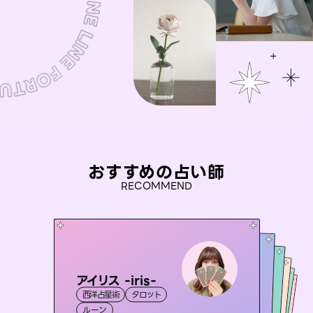
おすすめの占い師
RECOMMEND
アイリス -iris-
未来視師＊花
彗望
おう 霊感オラクル
（
すいぼう
セラピスト理恵
）
西洋占星術
タロット
霊視・オーラ
心理学
桃源珠羽
霊視・オーラ
霊視・オーラ
透視
霊視・オーラ
（
ルーン
とうげんみう
スピリチュアル・リーディング