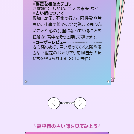
タロット
霊視・オーラ
スピリチュアル・リーディング
）
オラクルカード
スピリチュアル・リーディング
タロット
得意な相談カテゴリ
得意な相談カテゴリ
得意な相談カテゴリ
スピリチュアル・リーディング
得意な相談カテゴリ
得意な相談カテゴリ
恋愛総合、片想い、二人の未来 など
出逢い、片想い、復縁 など
片想い、あの人の気持ち、復縁 など
恋愛総合、あの人の気持ち など
得意な相談カテゴリ
片想い、二人の未来、年の差 など
片想い、あの人の気持ち、復縁 など
占い師について
占い師について
占い師について
占い師について
占い師について
占い師について
連絡再開、復縁、成就などの報告実績
多数。セラピストとして2万超の施術経
験があるからこそできる鑑定で、より良
3,700年以上の歴史を持つ東洋最古の
占術「易占」で詳細まで占い、幸せへ向
かう道筋を示します。厳しい結果にも具
未来には何パターンもの選択肢があり
ます。不安で視えにくくなっているあな
たの素敵な未来を見つけ、その未来を
復縁、恋愛、不倫の行方、同性愛や片
恋愛のお悩みの中でも特に「曖昧な関
係」の相談を得意としており、友達以上
恋人未満なお相手との今後や本音を丁
思い、仕事関係や借金問題まで知りた
いことや心の負担になっていることを
い未来をサポートします。
霊視×オラクルカードを使って「今」と「未来」そして「気になるあの人の気持ち」まで丁寧に読み解き、恋や人生のヒントを優しく引き出します。
体的な対策をお伝えします。
寧に読み解き恋愛成就へと導きます。
選択できるようアドバイスします。
ユーザーレビュー
ユーザーレビュー
紐解き、背中をそっと押して導きます。
ユーザーレビュー
ユーザーレビュー
とても心温まる鑑定でした。しかもこち
らは何も言っていないのに視えていらっ
ユーザーレビュー
不安な気持ちが嘘みたいに晴れまし
た…！よく視えていらっしゃるんだなと
鑑定していただいてアドバイス通りに行
動すると仲が復活してきました。ありが
複雑な背景もしっかり聞いて鑑定して
いただけました。気持ちが楽になりまし
ユーザーレビュー
職場の人の性質や人間関係、本心など
本当によく視えていてびっくり。対策が
しゃるんだなと驚きです（30代女性）
安心感のあり、言い切ってくれる所や濁
感じました（40代 女性）
とうございました（40代 女性）
た（50代 女性）
さない鑑定のおかげで、毎回自分の気
打てて前向きになれます（40代）
持ちを整えられます（30代 男性）
高評価の占い師を見てみよう