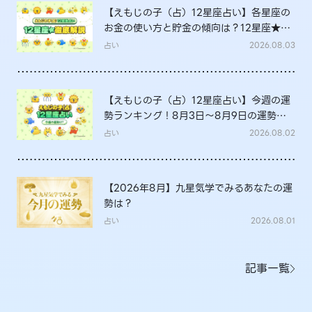
【えもじの子（占）12星座占い】各星座の
お金の使い方と貯金の傾向は？12星座★徹
底解説
占い
2026.08.03
【えもじの子（占）12星座占い】今週の運
勢ランキング！8月3日～8月9日の運勢
は？
占い
2026.08.02
【2026年8月】九星気学でみるあなたの運
勢は？
占い
2026.08.01
記事一覧