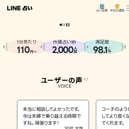
今日の運勢
占い記事
。
どうせなら
運
気
を
味
方
に
し
た
い
、
恋
も
仕
事
も
トップ
ユーザーの声
1分あたり
所属占い師
満足度
相談事例
110
2
000
98.1
,
人
※1
%
円〜
超
占いの流れ
おすすめの占い師
ユーザーの声
※2
よくある質問
VOICE
えもじの子（占）12星座占い
占い記事
本当に相談してよかったです。
コーチのよう
今は夫婦で乗り越える時期で
してより良く
お知らせ
すね。頑張ります！
てくれます。
30代 女性