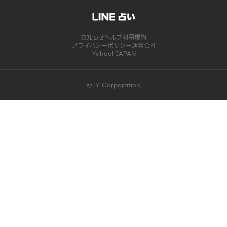
お知らせ
ヘルプ
利用規約
プライバシーポリシー
運営会社
Yahoo! JAPAN
©LY Corporation
このコンテンツは掲載が終了しました | LINE占い