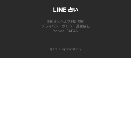
お知らせ
ヘルプ
利用規約
プライバシーポリシー
運営会社
Yahoo! JAPAN
©LY Corporation
このコンテンツは掲載が終了しました | LINE占い