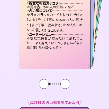
霊視・オーラ
スピリチュアル・リーディング
スピリチュアル・リーディング
スピリチュアル・リーディング
透視
得意な相談カテゴリ
得意な相談カテゴリ
得意な相談カテゴリ
スピリチュアル・リーディング
得意な相談カテゴリ
得意な相談カテゴリ
恋愛総合、あの人の気持ち など
恋愛総合、片想い、二人の未来 など
片想い、あの人の気持ち、復縁 など
片想い、二人の未来、年の差 など
得意な相談カテゴリ
出逢い、片想い、復縁 など
片想い、あの人の気持ち、復縁 など
占い師について
占い師について
占い師について
占い師について
占い師について
占い師について
未来には何パターンもの選択肢があり
ます。不安で視えにくくなっているあな
たの素敵な未来を見つけ、その未来を
恋愛のお悩みの中でも特に「曖昧な関
係」の相談を得意としており、友達以上
恋人未満なお相手との今後や本音を丁
復縁、恋愛、不倫の行方、同性愛や片
思い、仕事関係や借金問題まで知りた
いことや心の負担になっていることを
霊視×オラクルカードを使って「今」と
3,700年以上の歴史を持つ東洋最古の
占術「易占」で詳細まで占い、幸せへ向
かう道筋を示します。厳しい結果にも具
「未来」そして「気になるあの人の気持
ち」まで丁寧に読み解き、恋や人生のヒ
選択できるようアドバイスします。
連絡再開、復縁、成就などの報告実績多数。セラピストとして2万超の施術経験があるからこそできる鑑定で、より良い未来をサポートします。
寧に読み解き恋愛成就へと導きます。
体的な対策をお伝えします。
紐解き、背中をそっと押して導きます。
ユーザーレビュー
ユーザーレビュー
ントを優しく引き出します。
ユーザーレビュー
ユーザーレビュー
職場の人の性質や人間関係、本心など
本当によく視えていてびっくり。対策が
ユーザーレビュー
とても心温まる鑑定でした。しかもこち
らは何も言っていないのに視えていらっ
複雑な背景もしっかり聞いて鑑定して
いただけました。気持ちが楽になりまし
鑑定していただいてアドバイス通りに行
動すると仲が復活してきました。ありが
ユーザーレビュー
安心感のあり、言い切ってくれる所や濁
さない鑑定のおかげで、毎回自分の気
打てて前向きになれます（40代）
不安な気持ちが嘘みたいに晴れまし
しゃるんだなと驚きです（30代女性）
た（50代 女性）
とうございました（40代 女性）
た…！よく視えていらっしゃるんだなと
持ちを整えられます（30代 男性）
感じました（40代 女性）
高評価の占い師を見てみよう