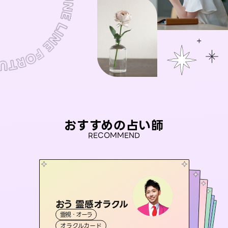
おすすめの占い師
RECOMMEND
おう 霊感オラクル
アイリス -iris-
桃源珠羽
セラピスト理恵
（
とうげんみう
未来視師＊花
霊視・オーラ
）
西洋占星術
タロット
彗望
霊視・オーラ
霊視・オーラ
タロット
（
すいぼう
霊視・オーラ
タロット
オラクルカード
）
ルーン
心理学