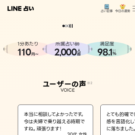
今日の運勢
占い記事
。
どうせなら
運
気
を
味
方
に
し
た
い
、
恋
も
仕
事
も
トップ
ユーザーの声
1分あたり
所属占い師
満足度
相談事例
110
2
000
98.1
,
人
※1
%
円〜
超
占いの流れ
おすすめの占い師
ユーザーの声
※2
よくある質問
VOICE
えもじの子（占）12星座占い
占い記事
本当に相談してよかったです。
とても的確で
今は夫婦で乗り越える時期で
感を言語化し
お知らせ
すね。頑張ります！
に落ちました
30代 女性