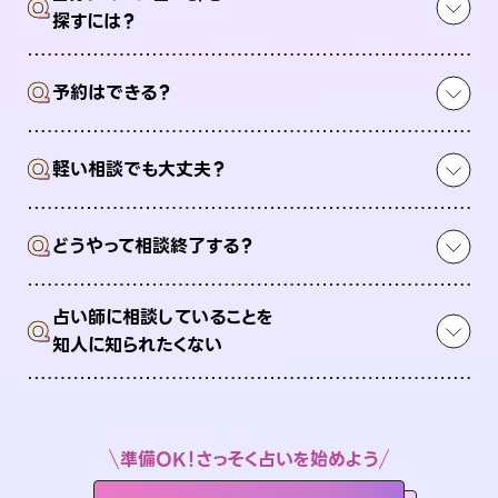
Q
探すには？
Q
予約はできる？
Q
軽い相談でも大丈夫？
Q
どうやって相談終了する？
占い師に相談していることを
Q
知人に知られたくない
準備OK！さっそく占いを始めよう