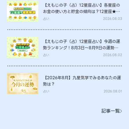
【えもじの子（占）12星座占い】各星座の
お金の使い方と貯金の傾向は？12星座★徹
底解説
占い
2026.08.03
【えもじの子（占）12星座占い】今週の運
勢ランキング！8月3日～8月9日の運勢
は？
占い
2026.08.02
【2026年8月】九星気学でみるあなたの運
勢は？
占い
2026.08.01
記事一覧