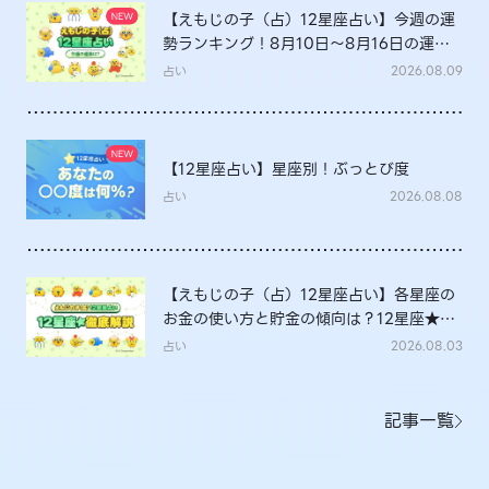
【えもじの子（占）12星座占い】今週の運
勢ランキング！8月10日～8月16日の運勢
は？
占い
2026.08.09
【12星座占い】星座別！ぶっとび度
占い
2026.08.08
【えもじの子（占）12星座占い】各星座の
お金の使い方と貯金の傾向は？12星座★徹
底解説
占い
2026.08.03
記事一覧