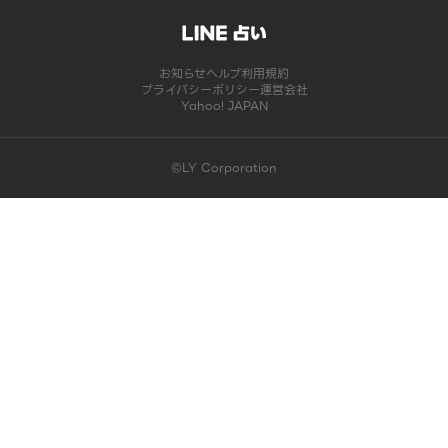
お知らせ
ヘルプ
利用規約
プライバシーポリシー
運営会社
Yahoo! JAPAN
©LY Corporation
このコンテンツは掲載が終了しました | LINE占い