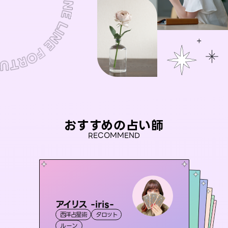
おすすめの占い師
RECOMMEND
アイリス -iris-
彗望
未来視師＊花
（
すいぼう
）
おう 霊感オラクル
セラピスト理恵
西洋占星術
タロット
霊視・オーラ
透視
桃源珠羽
霊視・オーラ
霊視・オーラ
心理学
霊視・オーラ
（
ルーン
とうげんみう
スピリチュアル・リーディング