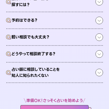
Q
探すには？
Q
予約はできる？
Q
軽い相談でも大丈夫？
Q
どうやって相談終了する？
占い師に相談していることを
Q
知人に知られたくない
準備OK！さっそく占いを始めよう