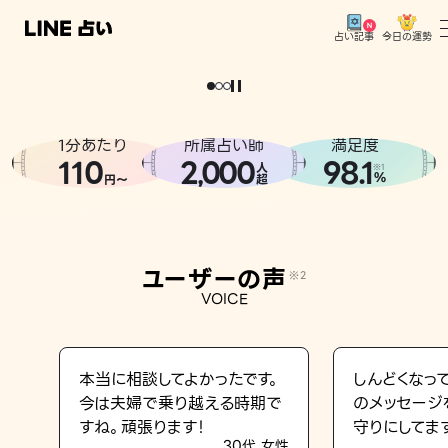
今日の運勢
占い記事
。
どうせなら
運
気
を
味
方
に
し
た
い
、
恋
も
仕
事
も
トップ
ユーザーの声
1分あたり
所属占い師
満足度
相談事例
110
2
000
98.1
,
人
※1
%
円〜
超
占いの流れ
おすすめの占い師
ユーザーの声
※2
よくある質問
VOICE
えもじの子（占）12星座占い
占い記事
本当に相談してよかったです。
しんどくなっ
今は夫婦で乗り越える時期で
のメッセージ
お知らせ
すね。頑張ります！
守りにしてま
30代 女性