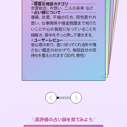
タロット
霊視・オーラ
スピリチュアル・リーディング
）
オラクルカード
スピリチュアル・リーディング
タロット
得意な相談カテゴリ
得意な相談カテゴリ
得意な相談カテゴリ
スピリチュアル・リーディング
得意な相談カテゴリ
得意な相談カテゴリ
恋愛総合、片想い、二人の未来 など
片想い、あの人の気持ち、復縁 など
出逢い、片想い、復縁 など
恋愛総合、あの人の気持ち など
得意な相談カテゴリ
片想い、二人の未来、年の差 など
片想い、あの人の気持ち、復縁 など
占い師について
占い師について
占い師について
占い師について
占い師について
占い師について
連絡再開、復縁、成就などの報告実績
多数。セラピストとして2万超の施術経
験があるからこそできる鑑定で、より良
未来には何パターンもの選択肢があり
ます。不安で視えにくくなっているあな
たの素敵な未来を見つけ、その未来を
3,700年以上の歴史を持つ東洋最古の
占術「易占」で詳細まで占い、幸せへ向
かう道筋を示します。厳しい結果にも具
復縁、恋愛、不倫の行方、同性愛や片
恋愛のお悩みの中でも特に「曖昧な関
係」の相談を得意としており、友達以上
恋人未満なお相手との今後や本音を丁
思い、仕事関係や借金問題まで知りた
いことや心の負担になっていることを
い未来をサポートします。
霊視×オラクルカードを使って「今」と「未来」そして「気になるあの人の気持ち」まで丁寧に読み解き、恋や人生のヒントを優しく引き出します。
選択できるようアドバイスします。
寧に読み解き恋愛成就へと導きます。
体的な対策をお伝えします。
ユーザーレビュー
ユーザーレビュー
紐解き、背中をそっと押して導きます。
ユーザーレビュー
ユーザーレビュー
とても心温まる鑑定でした。しかもこち
らは何も言っていないのに視えていらっ
ユーザーレビュー
不安な気持ちが嘘みたいに晴れまし
た…！よく視えていらっしゃるんだなと
鑑定していただいてアドバイス通りに行
動すると仲が復活してきました。ありが
職場の人の性質や人間関係、本心など
本当によく視えていてびっくり。対策が
ユーザーレビュー
複雑な背景もしっかり聞いて鑑定して
いただけました。気持ちが楽になりまし
しゃるんだなと驚きです（30代女性）
安心感のあり、言い切ってくれる所や濁
感じました（40代 女性）
とうございました（40代 女性）
打てて前向きになれます（40代）
さない鑑定のおかげで、毎回自分の気
た（50代 女性）
持ちを整えられます（30代 男性）
高評価の占い師を見てみよう