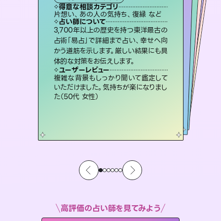
霊視・オーラ
スピリチュアル・リーディング
）
オラクルカード
スピリチュアル・リーディング
タロット
得意な相談カテゴリ
得意な相談カテゴリ
得意な相談カテゴリ
スピリチュアル・リーディング
得意な相談カテゴリ
得意な相談カテゴリ
片想い、あの人の気持ち、復縁 など
恋愛総合、片想い、二人の未来 など
片想い、二人の未来、年の差 など
恋愛総合、あの人の気持ち など
得意な相談カテゴリ
出逢い、片想い、復縁 など
片想い、あの人の気持ち、復縁 など
占い師について
占い師について
占い師について
占い師について
占い師について
占い師について
未来には何パターンもの選択肢があり
ます。不安で視えにくくなっているあな
たの素敵な未来を見つけ、その未来を
連絡再開、復縁、成就などの報告実績
多数。セラピストとして2万超の施術経
験があるからこそできる鑑定で、より良
復縁、恋愛、不倫の行方、同性愛や片
思い、仕事関係や借金問題まで知りた
いことや心の負担になっていることを
3,700年以上の歴史を持つ東洋最古の
恋愛のお悩みの中でも特に「曖昧な関
係」の相談を得意としており、友達以上
恋人未満なお相手との今後や本音を丁
占術「易占」で詳細まで占い、幸せへ向
かう道筋を示します。厳しい結果にも具
選択できるようアドバイスします。
霊視×オラクルカードを使って「今」と「未来」そして「気になるあの人の気持ち」まで丁寧に読み解き、恋や人生のヒントを優しく引き出します。
い未来をサポートします。
寧に読み解き恋愛成就へと導きます。
紐解き、背中をそっと押して導きます。
ユーザーレビュー
ユーザーレビュー
体的な対策をお伝えします。
ユーザーレビュー
ユーザーレビュー
職場の人の性質や人間関係、本心など
本当によく視えていてびっくり。対策が
ユーザーレビュー
不安な気持ちが嘘みたいに晴れまし
た…！よく視えていらっしゃるんだなと
鑑定していただいてアドバイス通りに行
動すると仲が復活してきました。ありが
とても心温まる鑑定でした。しかもこち
らは何も言っていないのに視えていらっ
ユーザーレビュー
安心感のあり、言い切ってくれる所や濁
さない鑑定のおかげで、毎回自分の気
打てて前向きになれます（40代）
複雑な背景もしっかり聞いて鑑定して
感じました（40代 女性）
とうございました（40代 女性）
しゃるんだなと驚きです（30代女性）
いただけました。気持ちが楽になりまし
持ちを整えられます（30代 男性）
た（50代 女性）
高評価の占い師を見てみよう