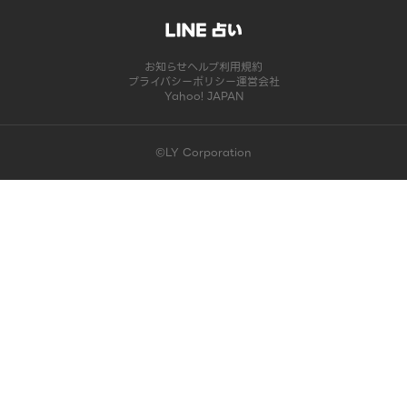
お知らせ
ヘルプ
利用規約
プライバシーポリシー
運営会社
Yahoo! JAPAN
©LY Corporation
このコンテンツは掲載が終了しました | LINE占い