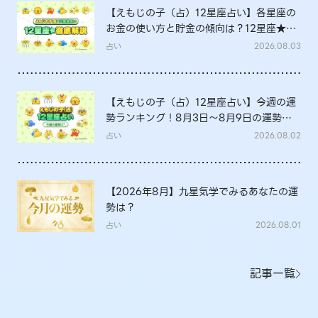
【えもじの子（占）12星座占い】各星座の
お金の使い方と貯金の傾向は？12星座★徹
底解説
占い
2026.08.03
【えもじの子（占）12星座占い】今週の運
勢ランキング！8月3日～8月9日の運勢
は？
占い
2026.08.02
【2026年8月】九星気学でみるあなたの運
勢は？
占い
2026.08.01
記事一覧