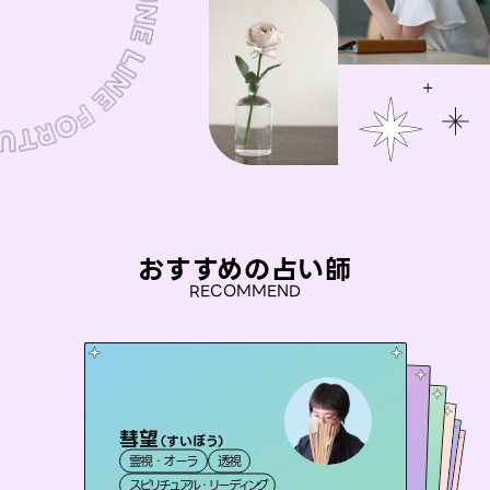
おすすめの占い師
RECOMMEND
彗望
アイリス -iris-
（
すいぼう
）
セラピスト理恵
おう 霊感オラクル
未来視師＊花
霊視・オーラ
透視
西洋占星術
タロット
桃源珠羽
霊視・オーラ
霊視・オーラ
タロット
霊視・オーラ
（
スピリチュアル・リーディング
とうげんみう
ルーン
心理学