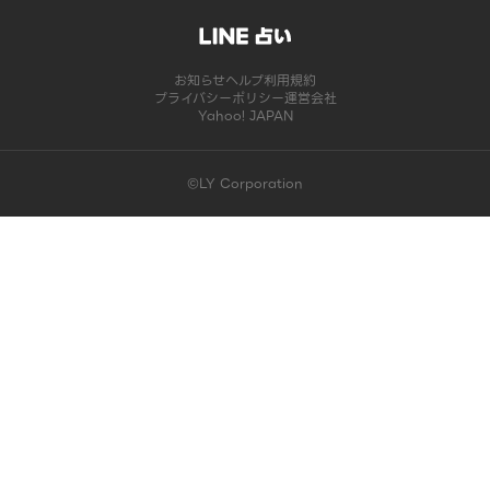
お知らせ
ヘルプ
利用規約
プライバシーポリシー
運営会社
Yahoo! JAPAN
©LY Corporation
このコンテンツは掲載が終了しました | LINE占い