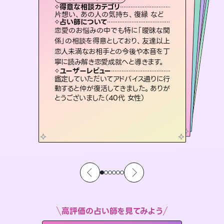
霊視・オーラ
スピリチュアル・リーディング
スピリチュアル・リーディング
ルーン
透視
得意な相談カテゴリ
得意な相談カテゴリ
得意な相談カテゴリ
スピリチュアル・リーディング
得意な相談カテゴリ
得意な相談カテゴリ
片想い、あの人の気持ち、復縁 など
恋愛総合、あの人の気持ち など
片想い、二人の未来、年の差 など
出逢い、片想い、復縁 など
得意な相談カテゴリ
恋愛総合、片想い、二人の未来 など
片想い、あの人の気持ち、復縁 など
占い師について
占い師について
占い師について
占い師について
占い師について
占い師について
復縁、恋愛、不倫の行方、同性愛や片
思い、仕事関係や借金問題まで知りた
いことや心の負担になっていることを
連絡再開、復縁、成就などの報告実績
多数。セラピストとして2万超の施術経
験があるからこそできる鑑定で、より良
霊視×オラクルカードを使って「今」と
「未来」そして「気になるあの人の気持
ち」まで丁寧に読み解き、恋や人生のヒ
恋愛のお悩みの中でも特に「曖昧な関
3,700年以上の歴史を持つ東洋最古の
占術「易占」で詳細まで占い、幸せへ向
かう道筋を示します。厳しい結果にも具
係」の相談を得意としており、友達以上
恋人未満なお相手との今後や本音を丁
紐解き、背中をそっと押して導きます。
未来には何パターンもの選択肢があります。不安で視えにくくなっているあなたの素敵な未来を見つけ、その未来を選択できるようアドバイスします。
い未来をサポートします。
体的な対策をお伝えします。
ントを優しく引き出します。
ユーザーレビュー
ユーザーレビュー
寧に読み解き恋愛成就へと導きます。
ユーザーレビュー
ユーザーレビュー
安心感のあり、言い切ってくれる所や濁
さない鑑定のおかげで、毎回自分の気
ユーザーレビュー
職場の人の性質や人間関係、本心など
本当によく視えていてびっくり。対策が
複雑な背景もしっかり聞いて鑑定して
いただけました。気持ちが楽になりまし
とても心温まる鑑定でした。しかもこち
らは何も言っていないのに視えていらっ
ユーザーレビュー
不安な気持ちが嘘みたいに晴れまし
た…！よく視えていらっしゃるんだなと
持ちを整えられます（30代 男性）
鑑定していただいてアドバイス通りに行
打てて前向きになれます（40代）
た（50代 女性）
しゃるんだなと驚きです（30代女性）
動すると仲が復活してきました。ありが
感じました（40代 女性）
とうございました（40代 女性）
高評価の占い師を見てみよう