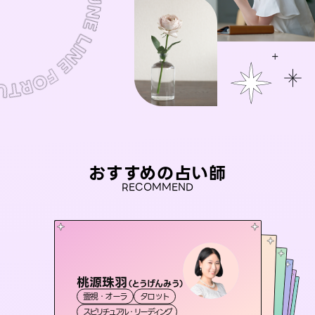
おすすめの占い師
RECOMMEND
桃源珠羽
おう 霊感オラクル
（
とうげんみう
）
セラピスト理恵
未来視師＊花
アイリス -iris-
霊視・オーラ
タロット
霊視・オーラ
彗望
霊視・オーラ
霊視・オーラ
タロット
（
すいぼう
西洋占星術
心理学
スピリチュアル・リーディング
）
オラクルカード
タロット