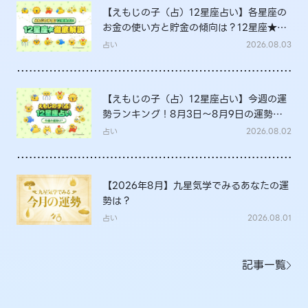
【えもじの子（占）12星座占い】各星座の
お金の使い方と貯金の傾向は？12星座★徹
底解説
占い
2026.08.03
【えもじの子（占）12星座占い】今週の運
勢ランキング！8月3日～8月9日の運勢
は？
占い
2026.08.02
【2026年8月】九星気学でみるあなたの運
勢は？
占い
2026.08.01
記事一覧