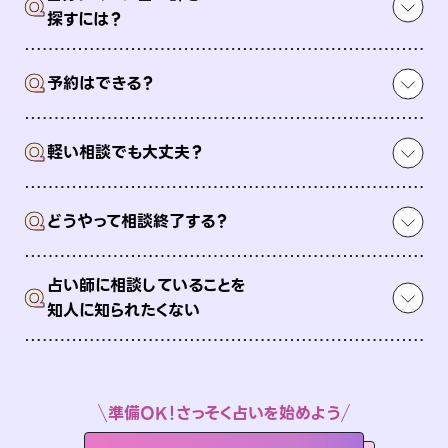
Q
探すには？
Q
予約はできる？
Q
軽い相談でも大丈夫？
Q
どうやって相談終了する？
占い師に相談していることを
Q
知人に知られたくない
準備OK！さっそく占いを始めよう