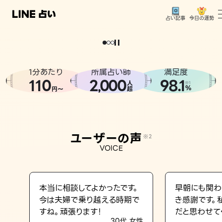
今日の運勢
占い記事
。
どうせなら
運
気
を
味
方
に
し
た
い
、
恋
も
仕
事
も
トップ
ユーザーの声
1分あたり
所属占い師
満足度
相談事例
110
2
000
98.1
,
人
※1
%
円〜
超
占いの流れ
おすすめの占い師
ユーザーの声
※2
よくある質問
VOICE
えもじの子（占）12星座占い
占い記事
本当に相談してよかったです。
早朝にも関わ
今は夫婦で乗り越える時期で
き感謝です。
お知らせ
すね。頑張ります！
だと思わせて
30代 女性