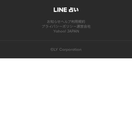
お知らせ
ヘルプ
利用規約
プライバシーポリシー
運営会社
Yahoo! JAPAN
©LY Corporation
このコンテンツは掲載が終了しました | LINE占い