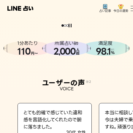
今日の運勢
占い記事
。
どうせなら
運
気
を
味
方
に
し
た
い
、
恋
も
仕
事
も
トップ
ユーザーの声
1分あたり
所属占い師
満足度
相談事例
110
2
000
98.1
,
人
※1
%
円〜
超
占いの流れ
おすすめの占い師
ユーザーの声
※2
よくある質問
VOICE
えもじの子（占）12星座占い
占い記事
とても的確で感じていた違和
本当に相談し
感を言語化してくれたので腑
今は夫婦で乗
お知らせ
に落ちました。
すね。頑張り
30代 女性