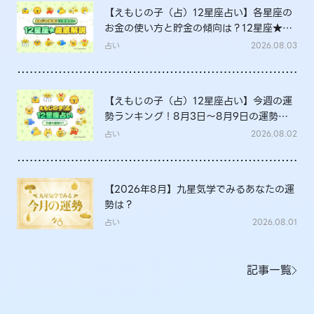
【えもじの子（占）12星座占い】各星座の
お金の使い方と貯金の傾向は？12星座★徹
底解説
占い
2026.08.03
【えもじの子（占）12星座占い】今週の運
勢ランキング！8月3日～8月9日の運勢
は？
占い
2026.08.02
【2026年8月】九星気学でみるあなたの運
勢は？
占い
2026.08.01
記事一覧