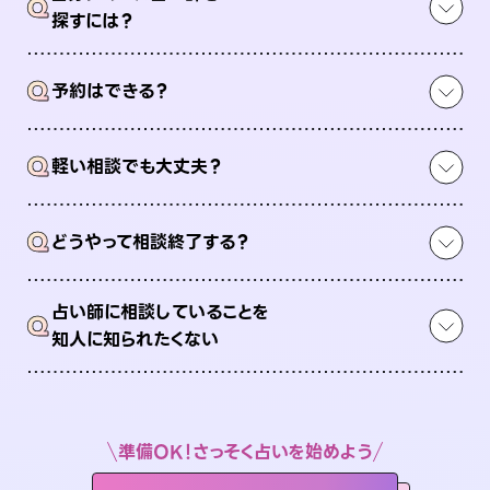
Q
探すには？
Q
予約はできる？
Q
軽い相談でも大丈夫？
Q
どうやって相談終了する？
占い師に相談していることを
Q
知人に知られたくない
準備OK！さっそく占いを始めよう