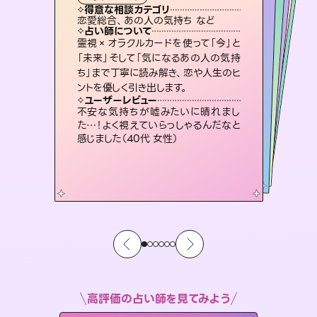
タロット
霊視・オーラ
スピリチュアル・リーディング
スピリチュアル・リーディング
スピリチュアル・リーディング
タロット
得意な相談カテゴリ
得意な相談カテゴリ
得意な相談カテゴリ
スピリチュアル・リーディング
得意な相談カテゴリ
得意な相談カテゴリ
恋愛総合、あの人の気持ち など
恋愛総合、片想い、二人の未来 など
片想い、あの人の気持ち、復縁 など
出逢い、片想い、復縁 など
得意な相談カテゴリ
片想い、あの人の気持ち、復縁 など
片想い、二人の未来、年の差 など
占い師について
占い師について
占い師について
占い師について
占い師について
占い師について
恋愛のお悩みの中でも特に「曖昧な関
係」の相談を得意としており、友達以上
恋人未満なお相手との今後や本音を丁
3,700年以上の歴史を持つ東洋最古の
占術「易占」で詳細まで占い、幸せへ向
かう道筋を示します。厳しい結果にも具
復縁、恋愛、不倫の行方、同性愛や片
思い、仕事関係や借金問題まで知りた
いことや心の負担になっていることを
霊視×オラクルカードを使って「今」と
連絡再開、復縁、成就などの報告実績
多数。セラピストとして2万超の施術経
験があるからこそできる鑑定で、より良
「未来」そして「気になるあの人の気持
ち」まで丁寧に読み解き、恋や人生のヒ
寧に読み解き恋愛成就へと導きます。
未来には何パターンもの選択肢があります。不安で視えにくくなっているあなたの素敵な未来を見つけ、その未来を選択できるようアドバイスします。
体的な対策をお伝えします。
い未来をサポートします。
紐解き、背中をそっと押して導きます。
ユーザーレビュー
ユーザーレビュー
ントを優しく引き出します。
ユーザーレビュー
ユーザーレビュー
鑑定していただいてアドバイス通りに行
動すると仲が復活してきました。ありが
ユーザーレビュー
職場の人の性質や人間関係、本心など
本当によく視えていてびっくり。対策が
とても心温まる鑑定でした。しかもこち
らは何も言っていないのに視えていらっ
複雑な背景もしっかり聞いて鑑定して
いただけました。気持ちが楽になりまし
ユーザーレビュー
安心感のあり、言い切ってくれる所や濁
さない鑑定のおかげで、毎回自分の気
とうございました（40代 女性）
不安な気持ちが嘘みたいに晴れまし
打てて前向きになれます（40代）
しゃるんだなと驚きです（30代女性）
た（50代 女性）
た…！よく視えていらっしゃるんだなと
持ちを整えられます（30代 男性）
感じました（40代 女性）
高評価の占い師を見てみよう