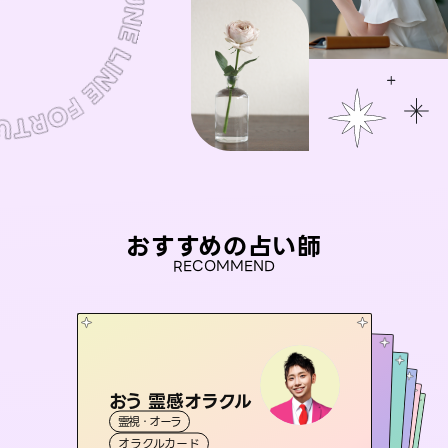
おすすめの占い師
RECOMMEND
おう 霊感オラクル
アイリス -iris-
彗望
未来視師＊花
（
すいぼう
桃源珠羽
）
霊視・オーラ
西洋占星術
タロット
セラピスト理恵
霊視・オーラ
（
とうげんみう
霊視・オーラ
透視
霊視・オーラ
）
心理学
オラクルカード
ルーン