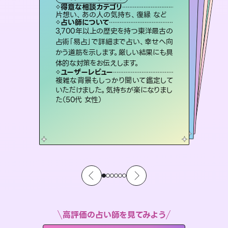
タロット
霊視・オーラ
スピリチュアル・リーディング
スピリチュアル・リーディング
スピリチュアル・リーディング
得意な相談カテゴリ
得意な相談カテゴリ
得意な相談カテゴリ
オラクルカード
得意な相談カテゴリ
得意な相談カテゴリ
片想い、あの人の気持ち、復縁 など
恋愛総合、片想い、二人の未来 など
出逢い、片想い、復縁 など
片想い、あの人の気持ち、復縁 など
得意な相談カテゴリ
片想い、二人の未来、年の差 など
恋愛総合、あの人の気持ち など
占い師について
占い師について
占い師について
占い師について
占い師について
占い師について
連絡再開、復縁、成就などの報告実績
多数。セラピストとして2万超の施術経
験があるからこそできる鑑定で、より良
未来には何パターンもの選択肢があり
ます。不安で視えにくくなっているあな
たの素敵な未来を見つけ、その未来を
復縁、恋愛、不倫の行方、同性愛や片
思い、仕事関係や借金問題まで知りた
いことや心の負担になっていることを
3,700年以上の歴史を持つ東洋最古の
霊視×オラクルカードを使って「今」と
「未来」そして「気になるあの人の気持
ち」まで丁寧に読み解き、恋や人生のヒ
占術「易占」で詳細まで占い、幸せへ向
かう道筋を示します。厳しい結果にも具
い未来をサポートします。
恋愛のお悩みの中でも特に「曖昧な関係」の相談を得意としており、友達以上恋人未満なお相手との今後や本音を丁寧に読み解き恋愛成就へと導きます。
選択できるようアドバイスします。
ントを優しく引き出します。
紐解き、背中をそっと押して導きます。
ユーザーレビュー
ユーザーレビュー
体的な対策をお伝えします。
ユーザーレビュー
ユーザーレビュー
とても心温まる鑑定でした。しかもこち
らは何も言っていないのに視えていらっ
ユーザーレビュー
鑑定していただいてアドバイス通りに行
動すると仲が復活してきました。ありが
不安な気持ちが嘘みたいに晴れまし
た…！よく視えていらっしゃるんだなと
職場の人の性質や人間関係、本心など
本当によく視えていてびっくり。対策が
ユーザーレビュー
安心感のあり、言い切ってくれる所や濁
さない鑑定のおかげで、毎回自分の気
しゃるんだなと驚きです（30代女性）
複雑な背景もしっかり聞いて鑑定して
とうございました（40代 女性）
感じました（40代 女性）
打てて前向きになれます（40代）
いただけました。気持ちが楽になりまし
持ちを整えられます（30代 男性）
た（50代 女性）
高評価の占い師を見てみよう