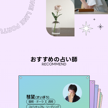
おすすめの占い師
RECOMMEND
彗望
アイリス -iris-
（
すいぼう
）
未来視師＊花
桃源珠羽
セラピスト理恵
霊視・オーラ
透視
西洋占星術
（
とうげんみう
タロット
おう 霊感オラクル
霊視・オーラ
）
霊視・オーラ
心理学
霊視・オーラ
タロット
スピリチュアル・リーディング
ルーン