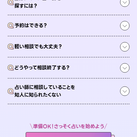
Q
探すには？
Q
予約はできる？
Q
軽い相談でも大丈夫？
Q
どうやって相談終了する？
占い師に相談していることを
Q
知人に知られたくない
準備OK！さっそく占いを始めよう