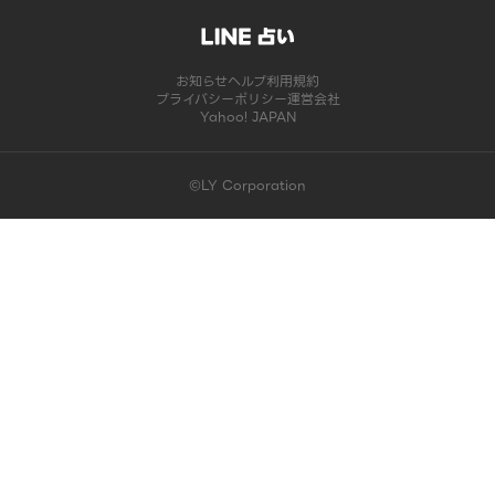
お知らせ
ヘルプ
利用規約
プライバシーポリシー
運営会社
Yahoo! JAPAN
©LY Corporation
このコンテンツは掲載が終了しました | LINE占い