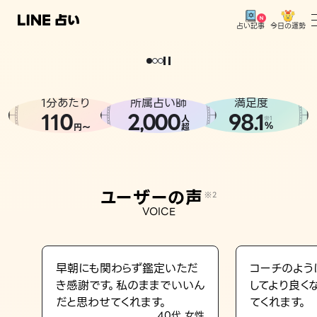
今日の運勢
占い記事
。
どうせなら
運
気
を
味
方
に
し
た
い
、
恋
も
仕
事
も
トップ
ユーザーの声
1分あたり
所属占い師
満足度
相談事例
110
2
000
98.1
,
人
※1
%
円〜
超
占いの流れ
おすすめの占い師
ユーザーの声
※2
よくある質問
VOICE
えもじの子（占）12星座占い
占い記事
早朝にも関わらず鑑定いただ
コーチのよう
き感謝です。私のままでいいん
してより良く
お知らせ
だと思わせてくれます。
てくれます。
40代 女性