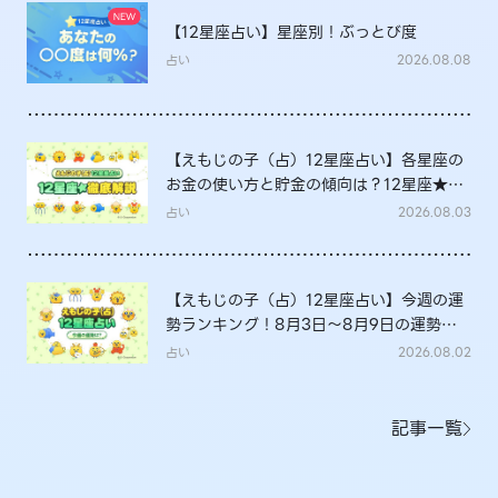
【12星座占い】星座別！ぶっとび度
占い
2026.08.08
【えもじの子（占）12星座占い】各星座の
お金の使い方と貯金の傾向は？12星座★徹
底解説
占い
2026.08.03
【えもじの子（占）12星座占い】今週の運
勢ランキング！8月3日～8月9日の運勢
は？
占い
2026.08.02
記事一覧