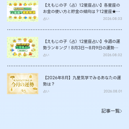
【えもじの子（占）12星座占い】各星座の
お金の使い方と貯金の傾向は？12星座★徹
底解説
占い
2026.08.03
【えもじの子（占）12星座占い】今週の運
勢ランキング！8月3日～8月9日の運勢
は？
占い
2026.08.02
【2026年8月】九星気学でみるあなたの運
勢は？
占い
2026.08.01
記事一覧