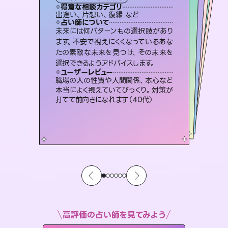
タロット
霊視・オーラ
ルーン
）
オラクルカード
スピリチュアル・リーディング
タロット
得意な相談カテゴリ
得意な相談カテゴリ
得意な相談カテゴリ
スピリチュアル・リーディング
得意な相談カテゴリ
得意な相談カテゴリ
出逢い、片想い、復縁 など
片想い、あの人の気持ち、復縁 など
恋愛総合、片想い、二人の未来 など
恋愛総合、あの人の気持ち など
得意な相談カテゴリ
片想い、二人の未来、年の差 など
片想い、あの人の気持ち、復縁 など
占い師について
占い師について
占い師について
占い師について
占い師について
占い師について
連絡再開、復縁、成就などの報告実績
多数。セラピストとして2万超の施術経
験があるからこそできる鑑定で、より良
復縁、恋愛、不倫の行方、同性愛や片
思い、仕事関係や借金問題まで知りた
いことや心の負担になっていることを
3,700年以上の歴史を持つ東洋最古の
占術「易占」で詳細まで占い、幸せへ向
かう道筋を示します。厳しい結果にも具
未来には何パターンもの選択肢があり
恋愛のお悩みの中でも特に「曖昧な関
係」の相談を得意としており、友達以上
恋人未満なお相手との今後や本音を丁
ます。不安で視えにくくなっているあな
たの素敵な未来を見つけ、その未来を
い未来をサポートします。
霊視×オラクルカードを使って「今」と「未来」そして「気になるあの人の気持ち」まで丁寧に読み解き、恋や人生のヒントを優しく引き出します。
紐解き、背中をそっと押して導きます。
寧に読み解き恋愛成就へと導きます。
体的な対策をお伝えします。
ユーザーレビュー
ユーザーレビュー
選択できるようアドバイスします。
ユーザーレビュー
ユーザーレビュー
とても心温まる鑑定でした。しかもこち
らは何も言っていないのに視えていらっ
ユーザーレビュー
不安な気持ちが嘘みたいに晴れまし
た…！よく視えていらっしゃるんだなと
鑑定していただいてアドバイス通りに行
動すると仲が復活してきました。ありが
安心感のあり、言い切ってくれる所や濁
さない鑑定のおかげで、毎回自分の気
ユーザーレビュー
複雑な背景もしっかり聞いて鑑定して
いただけました。気持ちが楽になりまし
しゃるんだなと驚きです（30代女性）
職場の人の性質や人間関係、本心など
感じました（40代 女性）
とうございました（40代 女性）
持ちを整えられます（30代 男性）
本当によく視えていてびっくり。対策が
た（50代 女性）
打てて前向きになれます（40代）
高評価の占い師を見てみよう