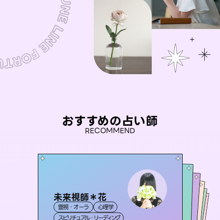
おすすめの占い師
RECOMMEND
未来視師＊花
彗望
アイリス -iris-
（
すいぼう
）
おう 霊感オラクル
セラピスト理恵
霊視・オーラ
心理学
霊視・オーラ
透視
桃源珠羽
西洋占星術
タロット
霊視・オーラ
霊視・オーラ
（
スピリチュアル・リーディング
とうげんみう
スピリチュアル・リーディング