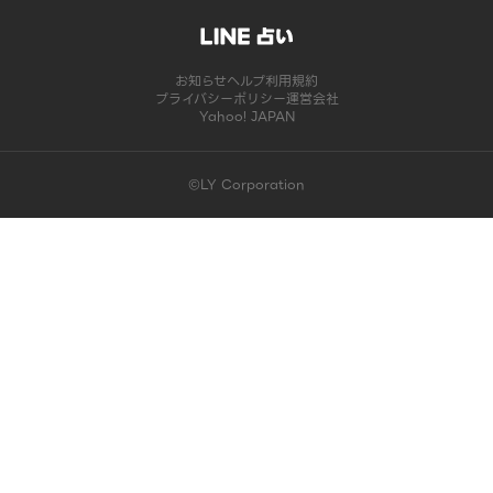
お知らせ
ヘルプ
利用規約
プライバシーポリシー
運営会社
Yahoo! JAPAN
©LY Corporation
このコンテンツは掲載が終了しました | LINE占い