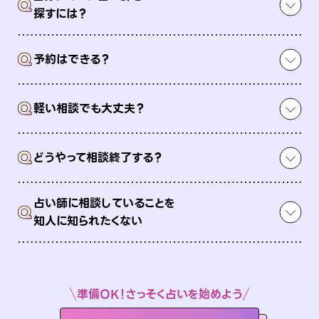
Q
探すには？
Q
予約はできる？
Q
軽い相談でも大丈夫？
Q
どうやって相談終了する？
占い師に相談していることを
Q
知人に知られたくない
準備OK！さっそく占いを始めよう