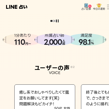
今日の運勢
占い記事
。
どうせなら
運
気
を
味
方
に
し
た
い
、
恋
も
仕
事
も
トップ
ユーザーの声
1分あたり
所属占い師
満足度
相談事例
110
2
000
98.1
,
人
※1
%
円〜
超
占いの流れ
おすすめの占い師
ユーザーの声
※2
よくある質問
VOICE
えもじの子（占）12星座占い
占い記事
癒し系でおしゃべりしたくて鑑
終了後とても
定をお願いしてます(笑)
で、さっきま
お知らせ
問題解決もピカイチ！
のように晴れ
50代 女性