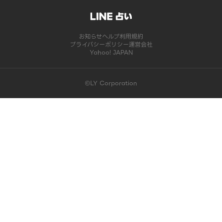
お知らせ
ヘルプ
利用規約
プライバシーポリシー
運営会社
Yahoo! JAPAN
©LY Corporation
このコンテンツは掲載が終了しました | LINE占い