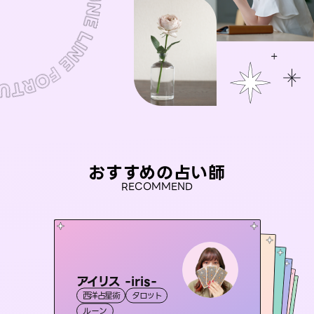
おすすめの占い師
RECOMMEND
アイリス -iris-
おう 霊感オラクル
彗望
未来視師＊花
（
すいぼう
桃源珠羽
）
西洋占星術
タロット
霊視・オーラ
セラピスト理恵
霊視・オーラ
（
とうげんみう
霊視・オーラ
透視
霊視・オーラ
）
心理学
ルーン
オラクルカード