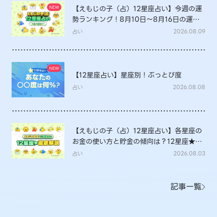
【えもじの子（占）12星座占い】今週の運
勢ランキング！8月10日～8月16日の運勢
は？
占い
2026.08.09
【12星座占い】星座別！ぶっとび度
占い
2026.08.08
【えもじの子（占）12星座占い】各星座の
お金の使い方と貯金の傾向は？12星座★徹
底解説
占い
2026.08.03
記事一覧