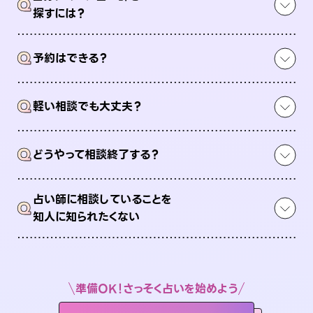
Q
探すには？
Q
予約はできる？
Q
軽い相談でも大丈夫？
Q
どうやって相談終了する？
占い師に相談していることを
Q
知人に知られたくない
準備OK！さっそく占いを始めよう