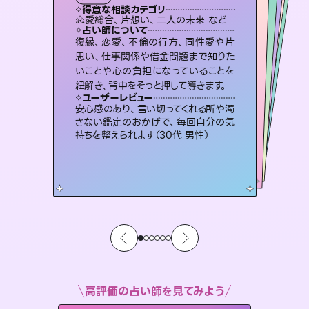
タロット
霊視・オーラ
スピリチュアル・リーディング
スピリチュアル・リーディング
スピリチュアル・リーディング
タロット
得意な相談カテゴリ
得意な相談カテゴリ
得意な相談カテゴリ
スピリチュアル・リーディング
得意な相談カテゴリ
得意な相談カテゴリ
恋愛総合、片想い、二人の未来 など
恋愛総合、あの人の気持ち など
片想い、あの人の気持ち、復縁 など
出逢い、片想い、復縁 など
得意な相談カテゴリ
片想い、あの人の気持ち、復縁 など
片想い、二人の未来、年の差 など
占い師について
占い師について
占い師について
占い師について
占い師について
占い師について
恋愛のお悩みの中でも特に「曖昧な関
係」の相談を得意としており、友達以上
恋人未満なお相手との今後や本音を丁
3,700年以上の歴史を持つ東洋最古の
占術「易占」で詳細まで占い、幸せへ向
かう道筋を示します。厳しい結果にも具
霊視×オラクルカードを使って「今」と
「未来」そして「気になるあの人の気持
ち」まで丁寧に読み解き、恋や人生のヒ
復縁、恋愛、不倫の行方、同性愛や片
連絡再開、復縁、成就などの報告実績
多数。セラピストとして2万超の施術経
験があるからこそできる鑑定で、より良
思い、仕事関係や借金問題まで知りた
いことや心の負担になっていることを
寧に読み解き恋愛成就へと導きます。
未来には何パターンもの選択肢があります。不安で視えにくくなっているあなたの素敵な未来を見つけ、その未来を選択できるようアドバイスします。
体的な対策をお伝えします。
い未来をサポートします。
ントを優しく引き出します。
ユーザーレビュー
ユーザーレビュー
紐解き、背中をそっと押して導きます。
ユーザーレビュー
ユーザーレビュー
鑑定していただいてアドバイス通りに行
動すると仲が復活してきました。ありが
ユーザーレビュー
職場の人の性質や人間関係、本心など
本当によく視えていてびっくり。対策が
とても心温まる鑑定でした。しかもこち
らは何も言っていないのに視えていらっ
複雑な背景もしっかり聞いて鑑定して
いただけました。気持ちが楽になりまし
ユーザーレビュー
不安な気持ちが嘘みたいに晴れまし
た…！よく視えていらっしゃるんだなと
とうございました（40代 女性）
安心感のあり、言い切ってくれる所や濁
打てて前向きになれます（40代）
しゃるんだなと驚きです（30代女性）
た（50代 女性）
さない鑑定のおかげで、毎回自分の気
感じました（40代 女性）
持ちを整えられます（30代 男性）
高評価の占い師を見てみよう