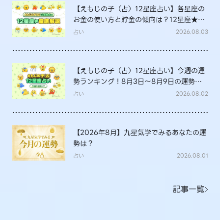
【えもじの子（占）12星座占い】各星座の
お金の使い方と貯金の傾向は？12星座★徹
底解説
占い
2026.08.03
【えもじの子（占）12星座占い】今週の運
勢ランキング！8月3日～8月9日の運勢
は？
占い
2026.08.02
【2026年8月】九星気学でみるあなたの運
勢は？
占い
2026.08.01
記事一覧