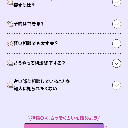
Q
探すには？
Q
予約はできる？
Q
軽い相談でも大丈夫？
Q
どうやって相談終了する？
占い師に相談していることを
Q
知人に知られたくない
準備OK！さっそく占いを始めよう