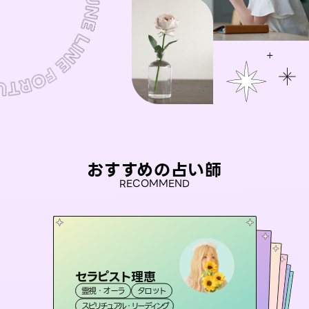
おすすめの占い師
RECOMMEND
セラピスト理恵
アイリス -iris-
おう 霊感オラクル
桃源珠羽
未来視師＊花
霊視・オーラ
タロット
西洋占星術
（
とうげんみう
タロット
彗望
霊視・オーラ
）
霊視・オーラ
（
すいぼう
霊視・オーラ
タロット
スピリチュアル・リーディング
）
ルーン
心理学