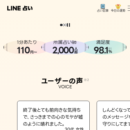
今日の運勢
占い記事
。
どうせなら
運
気
を
味
方
に
し
た
い
、
恋
も
仕
事
も
トップ
ユーザーの声
1分あたり
所属占い師
満足度
相談事例
110
2
000
98.1
,
人
※1
%
円〜
超
占いの流れ
おすすめの占い師
ユーザーの声
※2
よくある質問
VOICE
えもじの子（占）12星座占い
占い記事
終了後とても前向きな気持ち
しんどくなっ
で、さっきまでの心のモヤが嘘
のメッセージ
お知らせ
のように晴れました。
守りにしてま
30代 女性