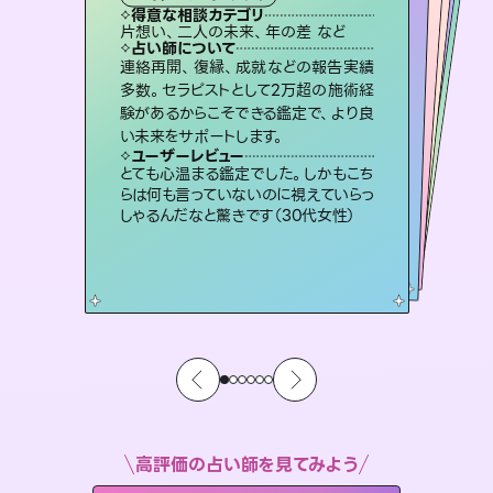
霊視・オーラ
オラクルカード
スピリチュアル・リーディング
スピリチュアル・リーディング
透視
得意な相談カテゴリ
得意な相談カテゴリ
得意な相談カテゴリ
スピリチュアル・リーディング
得意な相談カテゴリ
得意な相談カテゴリ
片想い、二人の未来、年の差 など
恋愛総合、片想い、二人の未来 など
恋愛総合、あの人の気持ち など
片想い、あの人の気持ち、復縁 など
得意な相談カテゴリ
出逢い、片想い、復縁 など
片想い、あの人の気持ち、復縁 など
占い師について
占い師について
占い師について
占い師について
占い師について
占い師について
未来には何パターンもの選択肢があり
ます。不安で視えにくくなっているあな
たの素敵な未来を見つけ、その未来を
霊視×オラクルカードを使って「今」と
「未来」そして「気になるあの人の気持
ち」まで丁寧に読み解き、恋や人生のヒ
復縁、恋愛、不倫の行方、同性愛や片
思い、仕事関係や借金問題まで知りた
いことや心の負担になっていることを
連絡再開、復縁、成就などの報告実績
3,700年以上の歴史を持つ東洋最古の
占術「易占」で詳細まで占い、幸せへ向
かう道筋を示します。厳しい結果にも具
多数。セラピストとして2万超の施術経
験があるからこそできる鑑定で、より良
選択できるようアドバイスします。
恋愛のお悩みの中でも特に「曖昧な関係」の相談を得意としており、友達以上恋人未満なお相手との今後や本音を丁寧に読み解き恋愛成就へと導きます。
ントを優しく引き出します。
体的な対策をお伝えします。
紐解き、背中をそっと押して導きます。
ユーザーレビュー
ユーザーレビュー
い未来をサポートします。
ユーザーレビュー
ユーザーレビュー
職場の人の性質や人間関係、本心など
本当によく視えていてびっくり。対策が
ユーザーレビュー
鑑定していただいてアドバイス通りに行
動すると仲が復活してきました。ありが
複雑な背景もしっかり聞いて鑑定して
いただけました。気持ちが楽になりまし
不安な気持ちが嘘みたいに晴れまし
た…！よく視えていらっしゃるんだなと
ユーザーレビュー
安心感のあり、言い切ってくれる所や濁
さない鑑定のおかげで、毎回自分の気
打てて前向きになれます（40代）
とても心温まる鑑定でした。しかもこち
とうございました（40代 女性）
た（50代 女性）
感じました（40代 女性）
らは何も言っていないのに視えていらっ
持ちを整えられます（30代 男性）
しゃるんだなと驚きです（30代女性）
高評価の占い師を見てみよう