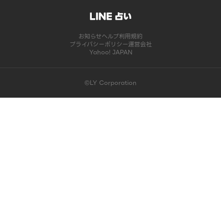
お知らせ
ヘルプ
利用規約
プライバシーポリシー
運営会社
Yahoo! JAPAN
©LY Corporation
このコンテンツは掲載が終了しました | LINE占い