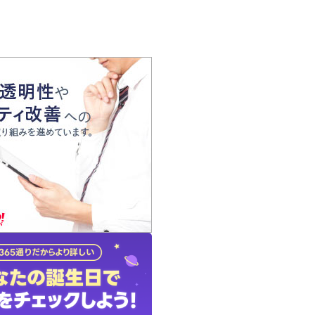
の声
れ
の占い師
質問