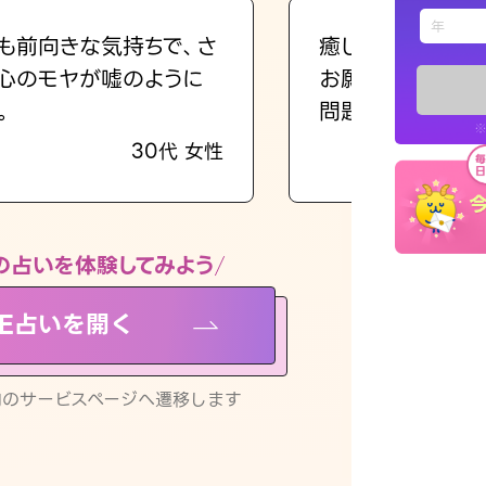
えもじの
も前向きな気持ちで、さ
癒し系でおしゃべ
心のモヤが嘘のように
お願いしてます(笑
占い記事
。
問題解決もピカイ
※
30代 女性
お知らせ
の占いを体験してみよう
NE占いを開く
※LINEアプ
リ内のサービスページへ遷移します