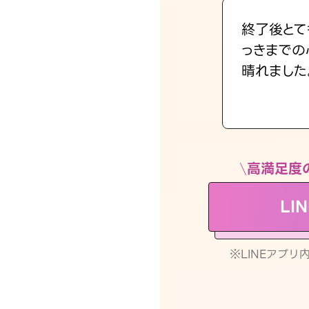
終了後とて
っきまでの
晴れました
高満足度
LI
※LINEアプ