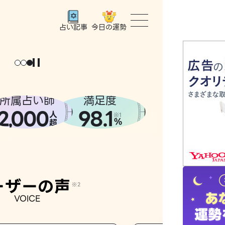
今日の運勢
占い記事
トップ
ユーザー
所属占い師
満足度
2
000
98.1
,
人
相談事例
※1
%
超
占いの流
おすすめ
ーザーの声
※2
VOICE
よくある