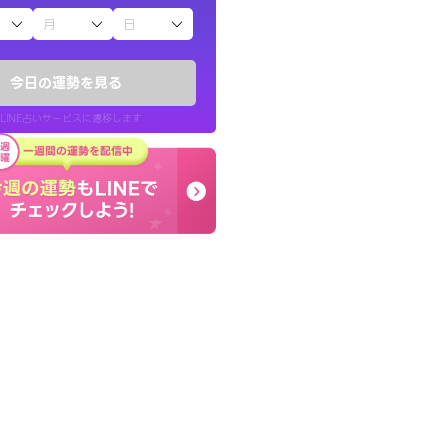
子（占）12星座占い
りしたくて鑑定を
とても的確で感じていた
)
言語化してくれたので腑
今日の運勢を見る
チ！
た。
LINE占いサービスに遷移します
50代 女性
LINE占いを開く
リ内のサービスページへ遷移します