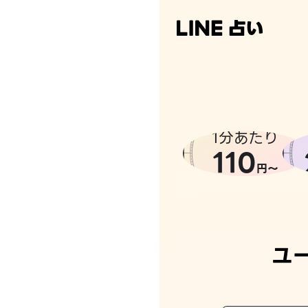
1分あたり
110
円〜
ユ