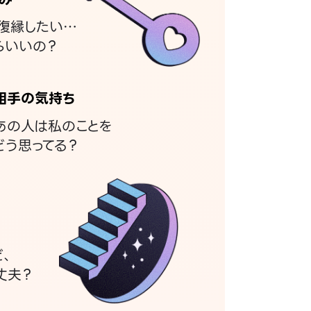
復縁したい…
らいいの？
相手の気持ち
あの人は私のことを
どう思ってる？
ど、
丈夫？