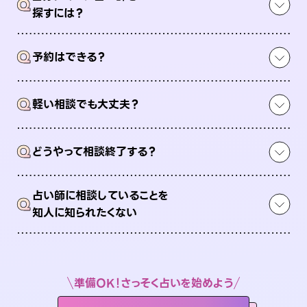
Q
探すには？
Q
予約はできる？
Q
軽い相談でも大丈夫？
Q
どうやって相談終了する？
占い師に相談していることを
Q
知人に知られたくない
準備OK！さっそく占いを始めよう