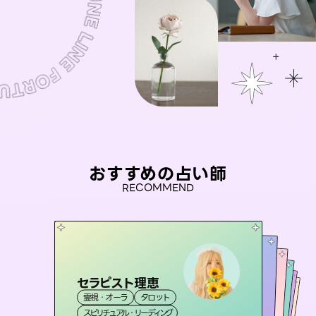
おすすめの占い師
RECOMMEND
セラピスト理恵
未来視師＊花
桃源珠羽
彗望
（
とうげんみう
アイリス -iris-
霊視・オーラ
タロット
（
）
すいぼう
霊視・オーラ
）
心理学
おう 霊感オラクル
霊視・オーラ
霊視・オーラ
タロット
西洋占星術
透視
スピリチュアル・リーディング
スピリチュアル・リーディング
タロット