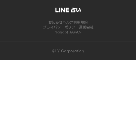
お知らせ
ヘルプ
利用規約
プライバシーポリシー
運営会社
Yahoo! JAPAN
©LY Corporation
このコンテンツは掲載が終了しました | LINE占い