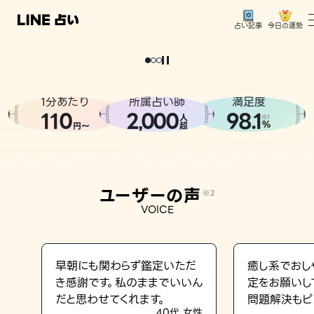
今日の運勢
占い記事
。
どうせなら
運
気
を
味
方
に
し
た
い
、
恋
も
仕
事
も
トップ
ユーザーの声
1分あたり
所属占い師
満足度
相談事例
110
2
000
98.1
,
人
※1
%
円〜
超
占いの流れ
おすすめの占い師
ユーザーの声
※2
よくある質問
VOICE
えもじの子（占）12星座占い
占い記事
早朝にも関わらず鑑定いただ
癒し系でおし
き感謝です。私のままでいいん
定をお願いし
お知らせ
だと思わせてくれます。
問題解決もピ
40代 女性