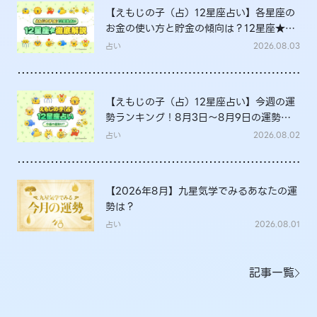
【えもじの子（占）12星座占い】各星座の
お金の使い方と貯金の傾向は？12星座★徹
底解説
占い
2026.08.03
【えもじの子（占）12星座占い】今週の運
勢ランキング！8月3日～8月9日の運勢
は？
占い
2026.08.02
【2026年8月】九星気学でみるあなたの運
勢は？
占い
2026.08.01
記事一覧