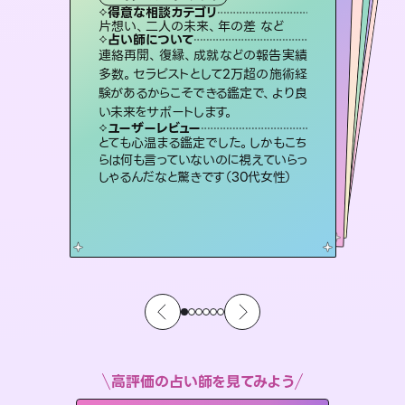
霊視・オーラ
スピリチュアル・リーディング
スピリチュアル・リーディング
ルーン
得意な相談カテゴリ
得意な相談カテゴリ
得意な相談カテゴリ
オラクルカード
得意な相談カテゴリ
得意な相談カテゴリ
片想い、二人の未来、年の差 など
出逢い、片想い、復縁 など
片想い、あの人の気持ち、復縁 など
片想い、あの人の気持ち、復縁 など
得意な相談カテゴリ
恋愛総合、片想い、二人の未来 など
恋愛総合、あの人の気持ち など
占い師について
占い師について
占い師について
占い師について
占い師について
占い師について
復縁、恋愛、不倫の行方、同性愛や片
思い、仕事関係や借金問題まで知りた
いことや心の負担になっていることを
恋愛のお悩みの中でも特に「曖昧な関
係」の相談を得意としており、友達以上
恋人未満なお相手との今後や本音を丁
未来には何パターンもの選択肢があり
ます。不安で視えにくくなっているあな
たの素敵な未来を見つけ、その未来を
連絡再開、復縁、成就などの報告実績
霊視×オラクルカードを使って「今」と
「未来」そして「気になるあの人の気持
ち」まで丁寧に読み解き、恋や人生のヒ
多数。セラピストとして2万超の施術経
験があるからこそできる鑑定で、より良
紐解き、背中をそっと押して導きます。
3,700年以上の歴史を持つ東洋最古の占術「易占」で詳細まで占い、幸せへ向かう道筋を示します。厳しい結果にも具体的な対策をお伝えします。
寧に読み解き恋愛成就へと導きます。
ントを優しく引き出します。
選択できるようアドバイスします。
ユーザーレビュー
ユーザーレビュー
い未来をサポートします。
ユーザーレビュー
ユーザーレビュー
安心感のあり、言い切ってくれる所や濁
さない鑑定のおかげで、毎回自分の気
ユーザーレビュー
複雑な背景もしっかり聞いて鑑定して
いただけました。気持ちが楽になりまし
不安な気持ちが嘘みたいに晴れまし
た…！よく視えていらっしゃるんだなと
鑑定していただいてアドバイス通りに行
動すると仲が復活してきました。ありが
ユーザーレビュー
職場の人の性質や人間関係、本心など
本当によく視えていてびっくり。対策が
持ちを整えられます（30代 男性）
とても心温まる鑑定でした。しかもこち
た（50代 女性）
感じました（40代 女性）
とうございました（40代 女性）
らは何も言っていないのに視えていらっ
打てて前向きになれます（40代）
しゃるんだなと驚きです（30代女性）
高評価の占い師を見てみよう