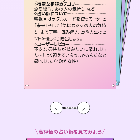
タロット
霊視・オーラ
ルーン
スピリチュアル・リーディング
スピリチュアル・リーディング
心理学
得意な相談カテゴリ
得意な相談カテゴリ
得意な相談カテゴリ
スピリチュアル・リーディング
得意な相談カテゴリ
得意な相談カテゴリ
恋愛総合、あの人の気持ち など
片想い、二人の未来、年の差 など
恋愛総合、片想い、二人の未来 など
片想い、あの人の気持ち、復縁 など
得意な相談カテゴリ
片想い、あの人の気持ち、復縁 など
出逢い、片想い、復縁 など
占い師について
占い師について
占い師について
占い師について
占い師について
占い師について
恋愛のお悩みの中でも特に「曖昧な関
係」の相談を得意としており、友達以上
恋人未満なお相手との今後や本音を丁
復縁、恋愛、不倫の行方、同性愛や片
思い、仕事関係や借金問題まで知りた
いことや心の負担になっていることを
連絡再開、復縁、成就などの報告実績
多数。セラピストとして2万超の施術経
験があるからこそできる鑑定で、より良
霊視×オラクルカードを使って「今」と
未来には何パターンもの選択肢があり
ます。不安で視えにくくなっているあな
たの素敵な未来を見つけ、その未来を
「未来」そして「気になるあの人の気持
ち」まで丁寧に読み解き、恋や人生のヒ
寧に読み解き恋愛成就へと導きます。
3,700年以上の歴史を持つ東洋最古の占術「易占」で詳細まで占い、幸せへ向かう道筋を示します。厳しい結果にも具体的な対策をお伝えします。
紐解き、背中をそっと押して導きます。
選択できるようアドバイスします。
い未来をサポートします。
ユーザーレビュー
ユーザーレビュー
ントを優しく引き出します。
ユーザーレビュー
ユーザーレビュー
鑑定していただいてアドバイス通りに行
動すると仲が復活してきました。ありが
ユーザーレビュー
複雑な背景もしっかり聞いて鑑定して
いただけました。気持ちが楽になりまし
職場の人の性質や人間関係、本心など
本当によく視えていてびっくり。対策が
安心感のあり、言い切ってくれる所や濁
さない鑑定のおかげで、毎回自分の気
ユーザーレビュー
とても心温まる鑑定でした。しかもこち
らは何も言っていないのに視えていらっ
とうございました（40代 女性）
不安な気持ちが嘘みたいに晴れまし
た（50代 女性）
打てて前向きになれます（40代）
持ちを整えられます（30代 男性）
た…！よく視えていらっしゃるんだなと
しゃるんだなと驚きです（30代女性）
感じました（40代 女性）
高評価の占い師を見てみよう