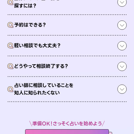
Q
探すには？
Q
予約はできる？
Q
軽い相談でも大丈夫？
Q
どうやって相談終了する？
占い師に相談していることを
Q
知人に知られたくない
準備OK！さっそく占いを始めよう