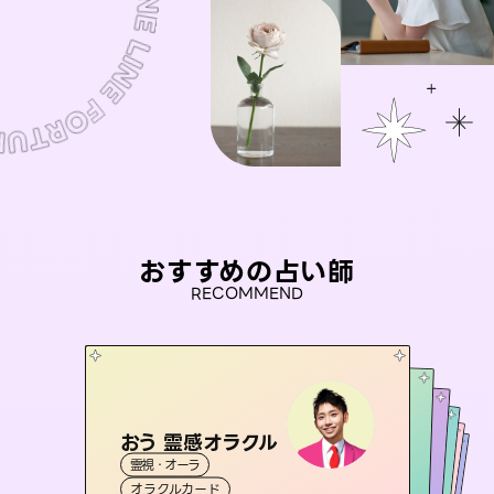
おすすめの占い師
RECOMMEND
おう 霊感オラクル
セラピスト理恵
アイリス -iris-
彗望
桃源珠羽
霊視・オーラ
（
すいぼう
霊視・オーラ
）
タロット
未来視師＊花
西洋占星術
（
とうげんみう
タロット
霊視・オーラ
霊視・オーラ
）
透視
オラクルカード
スピリチュアル・リーディング