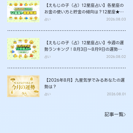
【えもじの子（占）12星座占い】各星座の
お金の使い方と貯金の傾向は？12星座★徹
底解説
占い
2026.08.03
【えもじの子（占）12星座占い】今週の運
勢ランキング！8月3日～8月9日の運勢
は？
占い
2026.08.02
【2026年8月】九星気学でみるあなたの運
勢は？
占い
2026.08.01
記事一覧