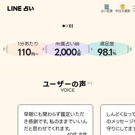
今日の運勢
占い記事
。
どうせなら
運
気
を
味
方
に
し
た
い
、
恋
も
仕
事
も
トップ
ユーザーの声
1分あたり
所属占い師
満足度
相談事例
110
2
000
98.1
,
人
※1
%
円〜
超
占いの流れ
おすすめの占い師
ユーザーの声
※2
よくある質問
VOICE
えもじの子（占）12星座占い
占い記事
早朝にも関わらず鑑定いただ
しんどくなっ
き感謝です。私のままでいいん
のメッセージ
お知らせ
だと思わせてくれます。
守りにしてま
40代 女性