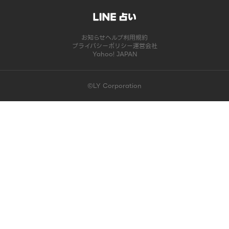
お知らせ
ヘルプ
利用規約
プライバシーポリシー
運営会社
Yahoo! JAPAN
©LY Corporation
このコンテンツは掲載が終了しました | LINE占い