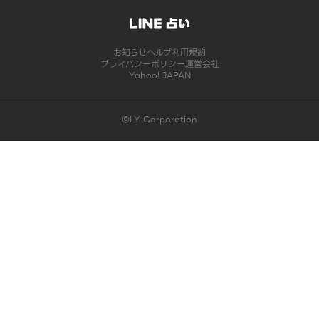
お知らせ
ヘルプ
利用規約
プライバシーポリシー
運営会社
Yahoo! JAPAN
©LY Corporation
このコンテンツは掲載が終了しました | LINE占い