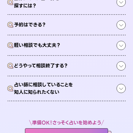
Q
探すには？
Q
予約はできる？
Q
軽い相談でも大丈夫？
Q
どうやって相談終了する？
占い師に相談していることを
Q
知人に知られたくない
準備OK！さっそく占いを始めよう