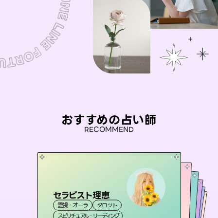
おすすめの占い師
RECOMMEND
セラピスト理恵
桃源珠羽
彗望
（
とうげんみう
）
アイリス -iris-
（
すいぼう
未来視師＊花
）
霊視・オーラ
タロット
霊視・オーラ
タロット
おう 霊感オラクル
霊視・オーラ
西洋占星術
透視
霊視・オーラ
タロット
スピリチュアル・リーディング
スピリチュアル・リーディング
心理学