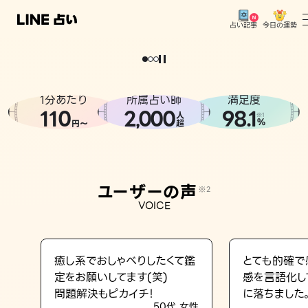
今日の運勢
占い記事
。
どうせなら
運
気
を
味
方
に
し
た
い
、
恋
も
仕
事
も
トップ
ユーザーの声
1分あたり
所属占い師
満足度
相談事例
110
2
000
98.1
,
人
※1
%
円〜
超
占いの流れ
おすすめの占い師
ユーザーの声
※2
よくある質問
VOICE
えもじの子（占）12星座占い
占い記事
癒し系でおしゃべりしたくて鑑
とても的確で
定をお願いしてます(笑)
感を言語化し
お知らせ
問題解決もピカイチ！
に落ちました
50代 女性