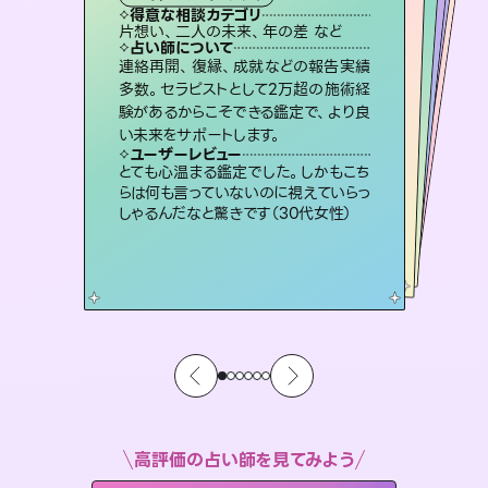
霊視・オーラ
スピリチュアル・リーディング
ルーン
スピリチュアル・リーディング
得意な相談カテゴリ
得意な相談カテゴリ
得意な相談カテゴリ
オラクルカード
得意な相談カテゴリ
得意な相談カテゴリ
片想い、二人の未来、年の差 など
片想い、あの人の気持ち、復縁 など
片想い、あの人の気持ち、復縁 など
恋愛総合、片想い、二人の未来 など
得意な相談カテゴリ
出逢い、片想い、復縁 など
恋愛総合、あの人の気持ち など
占い師について
占い師について
占い師について
占い師について
占い師について
占い師について
未来には何パターンもの選択肢があり
ます。不安で視えにくくなっているあな
たの素敵な未来を見つけ、その未来を
3,700年以上の歴史を持つ東洋最古の
占術「易占」で詳細まで占い、幸せへ向
かう道筋を示します。厳しい結果にも具
恋愛のお悩みの中でも特に「曖昧な関
係」の相談を得意としており、友達以上
恋人未満なお相手との今後や本音を丁
連絡再開、復縁、成就などの報告実績
霊視×オラクルカードを使って「今」と
「未来」そして「気になるあの人の気持
ち」まで丁寧に読み解き、恋や人生のヒ
多数。セラピストとして2万超の施術経
験があるからこそできる鑑定で、より良
選択できるようアドバイスします。
復縁、恋愛、不倫の行方、同性愛や片思い、仕事関係や借金問題まで知りたいことや心の負担になっていることを紐解き、背中をそっと押して導きます。
体的な対策をお伝えします。
ントを優しく引き出します。
寧に読み解き恋愛成就へと導きます。
ユーザーレビュー
ユーザーレビュー
い未来をサポートします。
ユーザーレビュー
ユーザーレビュー
職場の人の性質や人間関係、本心など
本当によく視えていてびっくり。対策が
ユーザーレビュー
安心感のあり、言い切ってくれる所や濁
さない鑑定のおかげで、毎回自分の気
不安な気持ちが嘘みたいに晴れまし
た…！よく視えていらっしゃるんだなと
複雑な背景もしっかり聞いて鑑定して
いただけました。気持ちが楽になりまし
ユーザーレビュー
鑑定していただいてアドバイス通りに行
動すると仲が復活してきました。ありが
打てて前向きになれます（40代）
とても心温まる鑑定でした。しかもこち
持ちを整えられます（30代 男性）
感じました（40代 女性）
た（50代 女性）
らは何も言っていないのに視えていらっ
とうございました（40代 女性）
しゃるんだなと驚きです（30代女性）
高評価の占い師を見てみよう