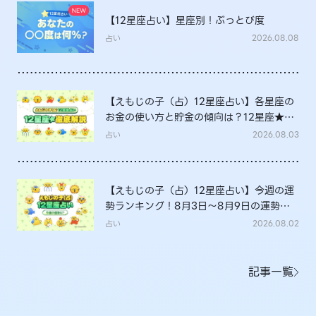
【12星座占い】星座別！ぶっとび度
占い
2026.08.08
【えもじの子（占）12星座占い】各星座の
お金の使い方と貯金の傾向は？12星座★徹
底解説
占い
2026.08.03
【えもじの子（占）12星座占い】今週の運
勢ランキング！8月3日～8月9日の運勢
は？
占い
2026.08.02
記事一覧