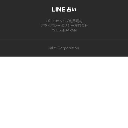
お知らせ
ヘルプ
利用規約
プライバシーポリシー
運営会社
Yahoo! JAPAN
©LY Corporation
このコンテンツは掲載が終了しました | LINE占い