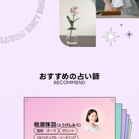
おすすめの占い師
RECOMMEND
桃源珠羽
彗望
（
とうげんみう
）
アイリス -iris-
（
すいぼう
）
未来視師＊花
セラピスト理恵
霊視・オーラ
タロット
霊視・オーラ
透視
おう 霊感オラクル
西洋占星術
タロット
霊視・オーラ
霊視・オーラ
心理学
スピリチュアル・リーディング
スピリチュアル・リーディング