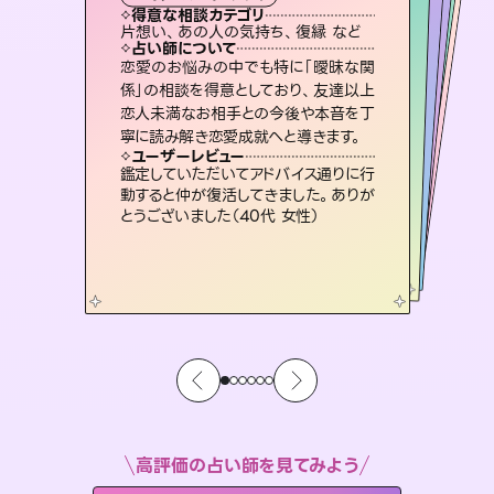
タロット
霊視・オーラ
ルーン
スピリチュアル・リーディング
スピリチュアル・リーディング
得意な相談カテゴリ
得意な相談カテゴリ
得意な相談カテゴリ
オラクルカード
得意な相談カテゴリ
得意な相談カテゴリ
片想い、あの人の気持ち、復縁 など
片想い、あの人の気持ち、復縁 など
恋愛総合、片想い、二人の未来 など
出逢い、片想い、復縁 など
得意な相談カテゴリ
片想い、二人の未来、年の差 など
恋愛総合、あの人の気持ち など
占い師について
占い師について
占い師について
占い師について
占い師について
占い師について
連絡再開、復縁、成就などの報告実績
多数。セラピストとして2万超の施術経
験があるからこそできる鑑定で、より良
復縁、恋愛、不倫の行方、同性愛や片
思い、仕事関係や借金問題まで知りた
いことや心の負担になっていることを
3,700年以上の歴史を持つ東洋最古の
占術「易占」で詳細まで占い、幸せへ向
かう道筋を示します。厳しい結果にも具
恋愛のお悩みの中でも特に「曖昧な関
霊視×オラクルカードを使って「今」と
「未来」そして「気になるあの人の気持
ち」まで丁寧に読み解き、恋や人生のヒ
係」の相談を得意としており、友達以上
恋人未満なお相手との今後や本音を丁
い未来をサポートします。
未来には何パターンもの選択肢があります。不安で視えにくくなっているあなたの素敵な未来を見つけ、その未来を選択できるようアドバイスします。
紐解き、背中をそっと押して導きます。
ントを優しく引き出します。
体的な対策をお伝えします。
ユーザーレビュー
ユーザーレビュー
寧に読み解き恋愛成就へと導きます。
ユーザーレビュー
ユーザーレビュー
とても心温まる鑑定でした。しかもこち
らは何も言っていないのに視えていらっ
ユーザーレビュー
職場の人の性質や人間関係、本心など
本当によく視えていてびっくり。対策が
不安な気持ちが嘘みたいに晴れまし
た…！よく視えていらっしゃるんだなと
安心感のあり、言い切ってくれる所や濁
さない鑑定のおかげで、毎回自分の気
ユーザーレビュー
複雑な背景もしっかり聞いて鑑定して
いただけました。気持ちが楽になりまし
しゃるんだなと驚きです（30代女性）
鑑定していただいてアドバイス通りに行
打てて前向きになれます（40代）
感じました（40代 女性）
持ちを整えられます（30代 男性）
動すると仲が復活してきました。ありが
た（50代 女性）
とうございました（40代 女性）
高評価の占い師を見てみよう