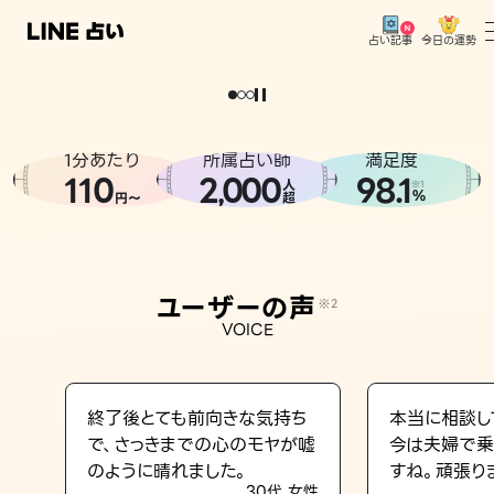
今日の運勢
占い記事
。
どうせなら
運
気
を
味
方
に
し
た
い
、
恋
も
仕
事
も
トップ
ユーザーの声
1分あたり
所属占い師
満足度
相談事例
110
2
000
98.1
,
人
※1
%
円〜
超
占いの流れ
おすすめの占い師
ユーザーの声
※2
よくある質問
VOICE
えもじの子（占）12星座占い
占い記事
終了後とても前向きな気持ち
本当に相談し
で、さっきまでの心のモヤが嘘
今は夫婦で乗
お知らせ
のように晴れました。
すね。頑張り
30代 女性