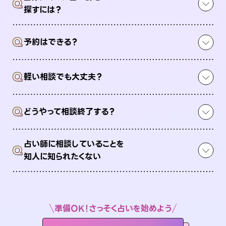
Q
探すには？
Q
予約はできる？
Q
軽い相談でも大丈夫？
Q
どうやって相談終了する？
占い師に相談していることを
Q
知人に知られたくない
準備OK！さっそく占いを始めよう