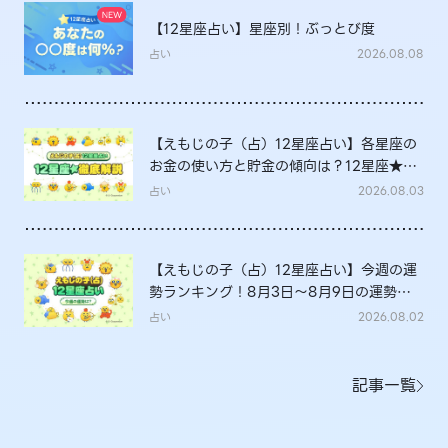
【12星座占い】星座別！ぶっとび度
占い
2026.08.08
【えもじの子（占）12星座占い】各星座の
お金の使い方と貯金の傾向は？12星座★徹
底解説
占い
2026.08.03
【えもじの子（占）12星座占い】今週の運
勢ランキング！8月3日～8月9日の運勢
は？
占い
2026.08.02
記事一覧