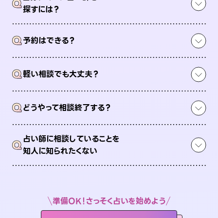
Q
探すには？
Q
予約はできる？
Q
軽い相談でも大丈夫？
Q
どうやって相談終了する？
占い師に相談していることを
Q
知人に知られたくない
準備OK！さっそく占いを始めよう