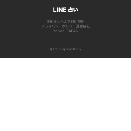
お知らせ
ヘルプ
利用規約
プライバシーポリシー
運営会社
Yahoo! JAPAN
©LY Corporation
このコンテンツは掲載が終了しました | LINE占い