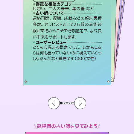
タロット
霊視・オーラ
オラクルカード
ルーン
スピリチュアル・リーディング
心理学
得意な相談カテゴリ
得意な相談カテゴリ
得意な相談カテゴリ
スピリチュアル・リーディング
得意な相談カテゴリ
得意な相談カテゴリ
片想い、二人の未来、年の差 など
片想い、あの人の気持ち、復縁 など
恋愛総合、あの人の気持ち など
恋愛総合、片想い、二人の未来 など
得意な相談カテゴリ
片想い、あの人の気持ち、復縁 など
出逢い、片想い、復縁 など
占い師について
占い師について
占い師について
占い師について
占い師について
占い師について
恋愛のお悩みの中でも特に「曖昧な関
係」の相談を得意としており、友達以上
恋人未満なお相手との今後や本音を丁
霊視×オラクルカードを使って「今」と
「未来」そして「気になるあの人の気持
ち」まで丁寧に読み解き、恋や人生のヒ
3,700年以上の歴史を持つ東洋最古の
占術「易占」で詳細まで占い、幸せへ向
かう道筋を示します。厳しい結果にも具
連絡再開、復縁、成就などの報告実績
未来には何パターンもの選択肢があり
ます。不安で視えにくくなっているあな
たの素敵な未来を見つけ、その未来を
多数。セラピストとして2万超の施術経
験があるからこそできる鑑定で、より良
寧に読み解き恋愛成就へと導きます。
復縁、恋愛、不倫の行方、同性愛や片思い、仕事関係や借金問題まで知りたいことや心の負担になっていることを紐解き、背中をそっと押して導きます。
ントを優しく引き出します。
選択できるようアドバイスします。
体的な対策をお伝えします。
ユーザーレビュー
ユーザーレビュー
い未来をサポートします。
ユーザーレビュー
ユーザーレビュー
鑑定していただいてアドバイス通りに行
動すると仲が復活してきました。ありが
ユーザーレビュー
安心感のあり、言い切ってくれる所や濁
さない鑑定のおかげで、毎回自分の気
職場の人の性質や人間関係、本心など
本当によく視えていてびっくり。対策が
不安な気持ちが嘘みたいに晴れまし
た…！よく視えていらっしゃるんだなと
ユーザーレビュー
複雑な背景もしっかり聞いて鑑定して
いただけました。気持ちが楽になりまし
とうございました（40代 女性）
とても心温まる鑑定でした。しかもこち
持ちを整えられます（30代 男性）
打てて前向きになれます（40代）
感じました（40代 女性）
らは何も言っていないのに視えていらっ
た（50代 女性）
しゃるんだなと驚きです（30代女性）
高評価の占い師を見てみよう