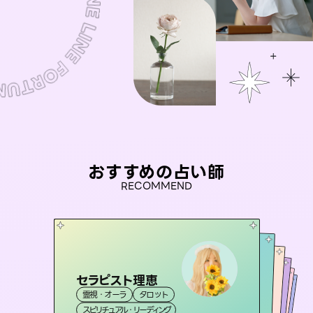
おすすめの占い師
RECOMMEND
セラピスト理恵
彗望
おう 霊感オラクル
（
すいぼう
）
アイリス -iris-
桃源珠羽
霊視・オーラ
タロット
霊視・オーラ
透視
未来視師＊花
霊視・オーラ
（
とうげんみう
西洋占星術
霊視・オーラ
）
タロット
スピリチュアル・リーディング
スピリチュアル・リーディング