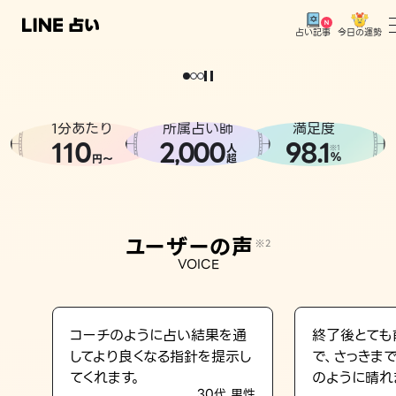
今日の運勢
占い記事
。
どうせなら
運
気
を
味
方
に
し
た
い
、
恋
も
仕
事
も
トップ
ユーザーの声
1分あたり
所属占い師
満足度
相談事例
110
2
000
98.1
,
人
※1
%
円〜
超
占いの流れ
おすすめの占い師
ユーザーの声
※2
よくある質問
VOICE
えもじの子（占）12星座占い
占い記事
コーチのように占い結果を通
終了後とても
してより良くなる指針を提示し
で、さっきま
お知らせ
てくれます。
のように晴れ
30代 男性