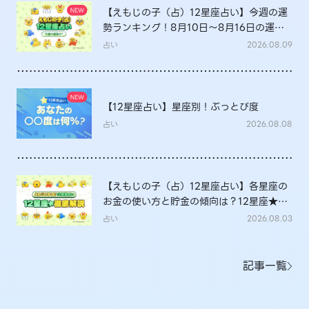
【えもじの子（占）12星座占い】今週の運
勢ランキング！8月10日～8月16日の運勢
は？
占い
2026.08.09
【12星座占い】星座別！ぶっとび度
占い
2026.08.08
【えもじの子（占）12星座占い】各星座の
お金の使い方と貯金の傾向は？12星座★徹
底解説
占い
2026.08.03
記事一覧