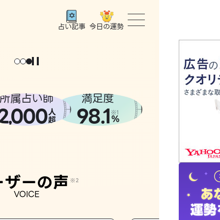
今日の運勢
占い記事
トップ
ユーザー
所属占い師
満足度
2
000
98.1
,
人
相談事例
※1
%
超
占いの流
おすすめ
ーザーの声
※2
VOICE
よくある