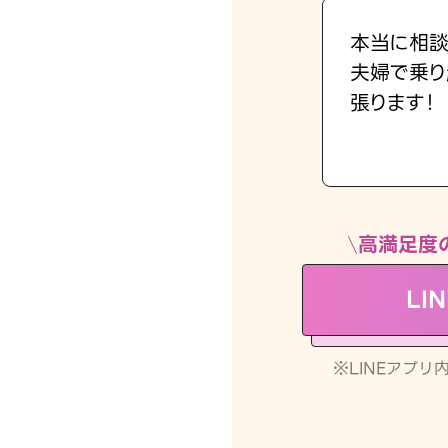
本当に相談
夫婦で乗り
張ります！
高満足度
LI
※LINEアプ