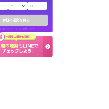
子（占）12星座占い
りしたくて鑑定を
しんどくなってましたが
)
セージを読み返してお守
今日の運勢を見る
チ！
す。
LINE占いサービスに遷移します
50代 女性
LINE占いを開く
リ内のサービスページへ遷移します