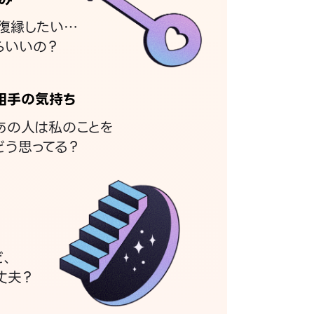
復縁したい…
らいいの？
相手の気持ち
あの人は私のことを
どう思ってる？
ど、
丈夫？