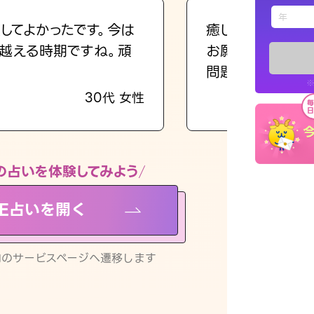
えもじの
してよかったです。今は
癒し系でおしゃべ
越える時期ですね。頑
お願いしてます(笑
占い記事
問題解決もピカイ
※
30代 女性
お知らせ
の占いを体験してみよう
NE占いを開く
※LINEアプ
リ内のサービスページへ遷移します