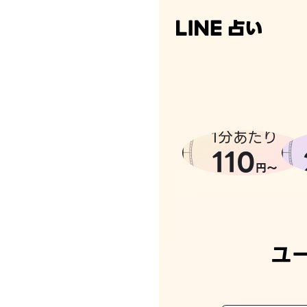
1分あたり
110
円〜
ユ