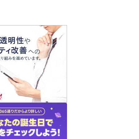
の声
れ
の占い師
質問