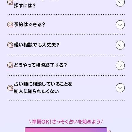
Q
探すには？
Q
予約はできる？
Q
軽い相談でも大丈夫？
Q
どうやって相談終了する？
占い師に相談していることを
Q
知人に知られたくない
準備OK！さっそく占いを始めよう