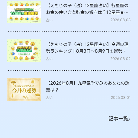
【えもじの子（占）12星座占い】各星座の
お金の使い方と貯金の傾向は？12星座★徹
底解説
占い
2026.08.03
【えもじの子（占）12星座占い】今週の運
勢ランキング！8月3日～8月9日の運勢
は？
占い
2026.08.02
【2026年8月】九星気学でみるあなたの運
勢は？
占い
2026.08.01
記事一覧