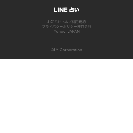
お知らせ
ヘルプ
利用規約
プライバシーポリシー
運営会社
Yahoo! JAPAN
©LY Corporation
このコンテンツは掲載が終了しました | LINE占い