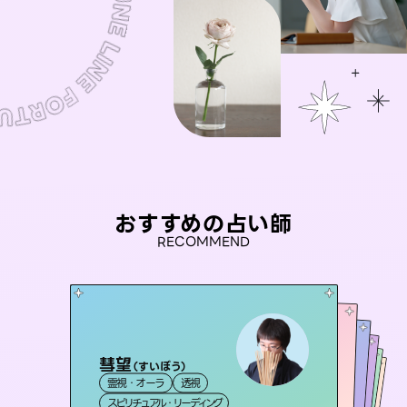
おすすめの占い師
RECOMMEND
彗望
桃源珠羽
（
すいぼう
）
未来視師＊花
（
とうげんみう
）
アイリス -iris-
セラピスト理恵
霊視・オーラ
透視
霊視・オーラ
タロット
おう 霊感オラクル
霊視・オーラ
西洋占星術
心理学
霊視・オーラ
タロット
スピリチュアル・リーディング
スピリチュアル・リーディング