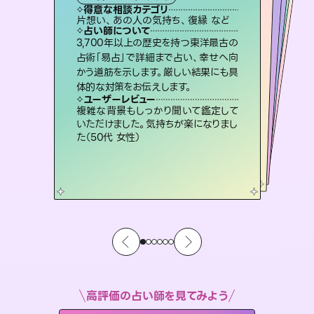
タロット
霊視・オーラ
スピリチュアル・リーディング
ルーン
スピリチュアル・リーディング
得意な相談カテゴリ
得意な相談カテゴリ
得意な相談カテゴリ
オラクルカード
得意な相談カテゴリ
得意な相談カテゴリ
片想い、あの人の気持ち、復縁 など
片想い、あの人の気持ち、復縁 など
出逢い、片想い、復縁 など
恋愛総合、片想い、二人の未来 など
得意な相談カテゴリ
片想い、二人の未来、年の差 など
恋愛総合、あの人の気持ち など
占い師について
占い師について
占い師について
占い師について
占い師について
占い師について
連絡再開、復縁、成就などの報告実績
多数。セラピストとして2万超の施術経
験があるからこそできる鑑定で、より良
未来には何パターンもの選択肢があり
ます。不安で視えにくくなっているあな
たの素敵な未来を見つけ、その未来を
恋愛のお悩みの中でも特に「曖昧な関
係」の相談を得意としており、友達以上
恋人未満なお相手との今後や本音を丁
3,700年以上の歴史を持つ東洋最古の
霊視×オラクルカードを使って「今」と
「未来」そして「気になるあの人の気持
ち」まで丁寧に読み解き、恋や人生のヒ
占術「易占」で詳細まで占い、幸せへ向
かう道筋を示します。厳しい結果にも具
い未来をサポートします。
復縁、恋愛、不倫の行方、同性愛や片思い、仕事関係や借金問題まで知りたいことや心の負担になっていることを紐解き、背中をそっと押して導きます。
選択できるようアドバイスします。
ントを優しく引き出します。
寧に読み解き恋愛成就へと導きます。
ユーザーレビュー
ユーザーレビュー
体的な対策をお伝えします。
ユーザーレビュー
ユーザーレビュー
とても心温まる鑑定でした。しかもこち
らは何も言っていないのに視えていらっ
ユーザーレビュー
安心感のあり、言い切ってくれる所や濁
さない鑑定のおかげで、毎回自分の気
不安な気持ちが嘘みたいに晴れまし
た…！よく視えていらっしゃるんだなと
職場の人の性質や人間関係、本心など
本当によく視えていてびっくり。対策が
ユーザーレビュー
鑑定していただいてアドバイス通りに行
動すると仲が復活してきました。ありが
しゃるんだなと驚きです（30代女性）
複雑な背景もしっかり聞いて鑑定して
持ちを整えられます（30代 男性）
感じました（40代 女性）
打てて前向きになれます（40代）
いただけました。気持ちが楽になりまし
とうございました（40代 女性）
た（50代 女性）
高評価の占い師を見てみよう