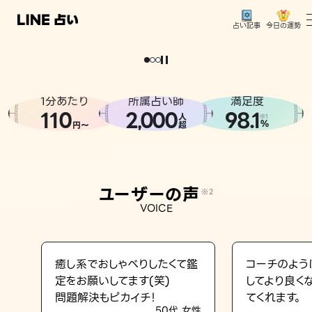
今日の運勢
占い記事
。
どうせなら
運
気
を
味
方
に
し
た
い
、
恋
も
仕
事
も
トップ
ユーザーの声
1分あたり
所属占い師
満足度
相談事例
110
2
000
98.1
,
人
※1
%
円〜
超
占いの流れ
おすすめの占い師
ユーザーの声
※2
よくある質問
VOICE
えもじの子（占）12星座占い
占い記事
癒し系でおしゃべりしたくて鑑
コーチのよう
定をお願いしてます(笑)
してより良く
お知らせ
問題解決もピカイチ！
てくれます。
50代 女性