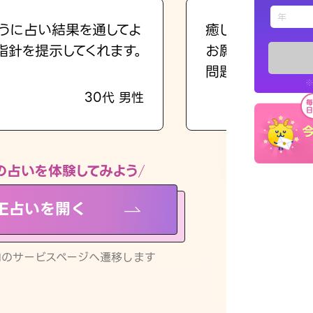
えもじの
うに占い結果を通してよ
癒し系でおしゃべ
指針を提示してくれます。
お願いしてます(笑
占い記事
問題解決もピカイ
※
30代 男性
お知らせ
の占いを体験してみよう
NE占いを開く
※LINEアプ
リ内のサービスページへ遷移します