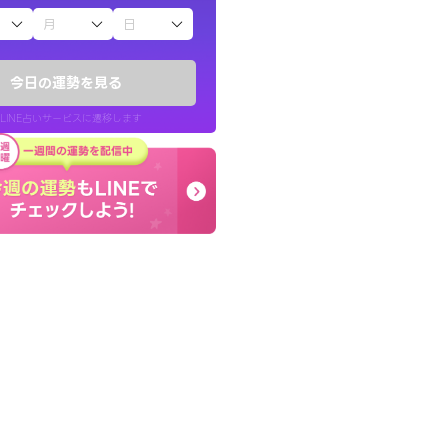
子（占）12星座占い
りしたくて鑑定を
しんどくなってましたが
)
セージを読み返してお守
今日の運勢を見る
チ！
す。
LINE占いサービスに遷移します
50代 女性
LINE占いを開く
リ内のサービスページへ遷移します