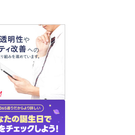
の声
れ
の占い師
質問