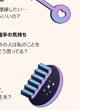
復縁したい…
らいいの？
相手の気持ち
あの人は私のことを
どう思ってる？
ど、
丈夫？