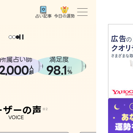
今日の運勢
占い記事
トップ
ょっと
。
元
気
に
な
った
、
話
し
たら
ユーザー
所属占い師
満足度
2
000
98.1
,
人
相談事例
※1
%
超
占いの流
おすすめ
ーザーの声
※2
VOICE
よくある