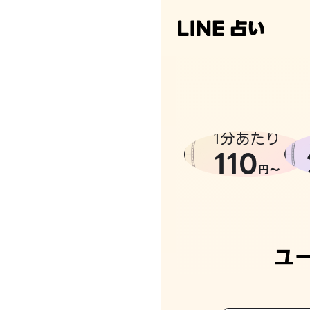
なんかち
1分あたり
110
円〜
ユ