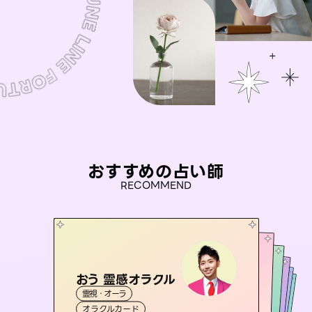
おすすめの占い師
RECOMMEND
おう 霊感オラクル
桃源珠羽
セラピスト理恵
（
とうげんみう
）
アイリス -iris-
未来視師＊花
霊視・オーラ
霊視・オーラ
タロット
彗望
霊視・オーラ
西洋占星術
タロット
（
すいぼう
霊視・オーラ
タロット
オラクルカード
）
スピリチュアル・リーディング
心理学