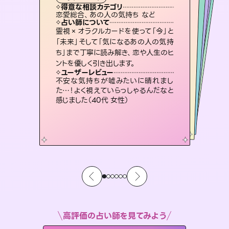
霊視・オーラ
スピリチュアル・リーディング
ルーン
スピリチュアル・リーディング
透視
得意な相談カテゴリ
得意な相談カテゴリ
得意な相談カテゴリ
スピリチュアル・リーディング
得意な相談カテゴリ
得意な相談カテゴリ
恋愛総合、あの人の気持ち など
片想い、あの人の気持ち、復縁 など
片想い、二人の未来、年の差 など
恋愛総合、片想い、二人の未来 など
得意な相談カテゴリ
出逢い、片想い、復縁 など
片想い、あの人の気持ち、復縁 など
占い師について
占い師について
占い師について
占い師について
占い師について
占い師について
未来には何パターンもの選択肢があり
ます。不安で視えにくくなっているあな
たの素敵な未来を見つけ、その未来を
連絡再開、復縁、成就などの報告実績
多数。セラピストとして2万超の施術経
験があるからこそできる鑑定で、より良
恋愛のお悩みの中でも特に「曖昧な関
係」の相談を得意としており、友達以上
恋人未満なお相手との今後や本音を丁
霊視×オラクルカードを使って「今」と
3,700年以上の歴史を持つ東洋最古の
占術「易占」で詳細まで占い、幸せへ向
かう道筋を示します。厳しい結果にも具
「未来」そして「気になるあの人の気持
ち」まで丁寧に読み解き、恋や人生のヒ
選択できるようアドバイスします。
復縁、恋愛、不倫の行方、同性愛や片思い、仕事関係や借金問題まで知りたいことや心の負担になっていることを紐解き、背中をそっと押して導きます。
い未来をサポートします。
体的な対策をお伝えします。
寧に読み解き恋愛成就へと導きます。
ユーザーレビュー
ユーザーレビュー
ントを優しく引き出します。
ユーザーレビュー
ユーザーレビュー
職場の人の性質や人間関係、本心など
本当によく視えていてびっくり。対策が
ユーザーレビュー
安心感のあり、言い切ってくれる所や濁
さない鑑定のおかげで、毎回自分の気
複雑な背景もしっかり聞いて鑑定して
いただけました。気持ちが楽になりまし
とても心温まる鑑定でした。しかもこち
らは何も言っていないのに視えていらっ
ユーザーレビュー
鑑定していただいてアドバイス通りに行
動すると仲が復活してきました。ありが
打てて前向きになれます（40代）
不安な気持ちが嘘みたいに晴れまし
持ちを整えられます（30代 男性）
た（50代 女性）
しゃるんだなと驚きです（30代女性）
た…！よく視えていらっしゃるんだなと
とうございました（40代 女性）
感じました（40代 女性）
高評価の占い師を見てみよう