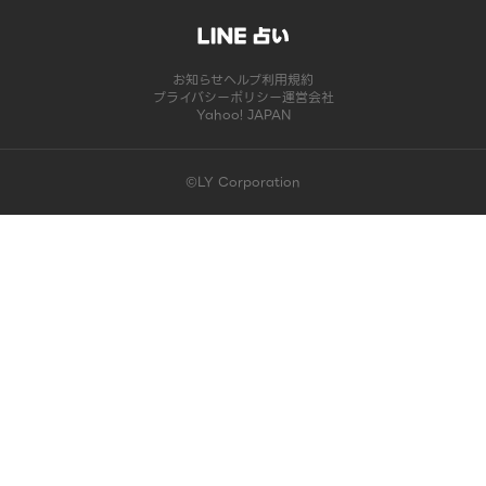
お知らせ
ヘルプ
利用規約
プライバシーポリシー
運営会社
Yahoo! JAPAN
©LY Corporation
このコンテンツは掲載が終了しました | LINE占い