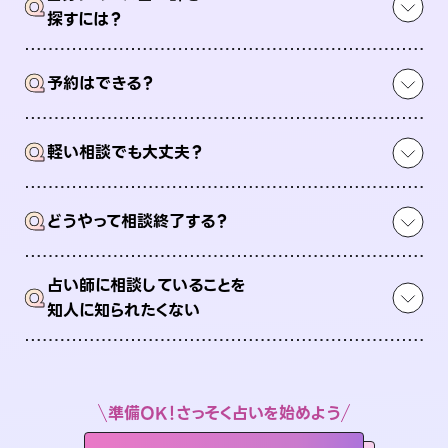
Q
探すには？
Q
予約はできる？
Q
軽い相談でも大丈夫？
Q
どうやって相談終了する？
占い師に相談していることを
Q
知人に知られたくない
準備OK！さっそく占いを始めよう