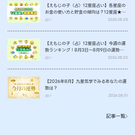
【えもじの子（占）12星座占い】各星座の
お金の使い方と貯金の傾向は？12星座★徹
底解説
占い
2026.08.03
【えもじの子（占）12星座占い】今週の運
勢ランキング！8月3日～8月9日の運勢
は？
占い
2026.08.02
【2026年8月】九星気学でみるあなたの運
勢は？
占い
2026.08.01
記事一覧