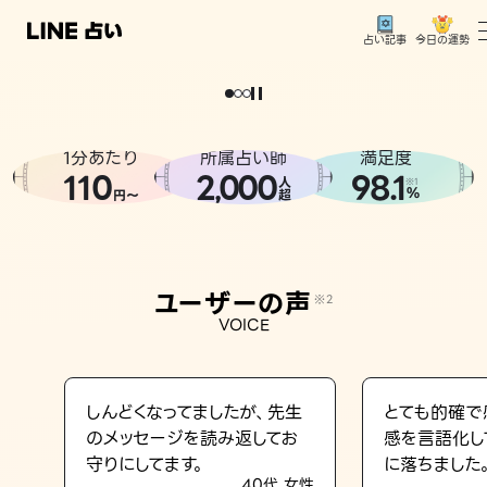
今日の運勢
占い記事
。
どうせなら
運
気
を
味
方
に
し
た
い
、
恋
も
仕
事
も
トップ
ユーザーの声
1分あたり
所属占い師
満足度
相談事例
110
2
000
98.1
,
人
※1
%
円〜
超
占いの流れ
おすすめの占い師
ユーザーの声
※2
よくある質問
VOICE
えもじの子（占）12星座占い
占い記事
しんどくなってましたが、先生
とても的確で
のメッセージを読み返してお
感を言語化し
お知らせ
守りにしてます。
に落ちました
40代 女性