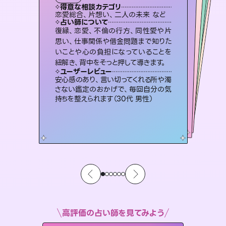
タロット
霊視・オーラ
オラクルカード
）
スピリチュアル・リーディング
スピリチュアル・リーディング
タロット
得意な相談カテゴリ
得意な相談カテゴリ
得意な相談カテゴリ
スピリチュアル・リーディング
得意な相談カテゴリ
得意な相談カテゴリ
恋愛総合、片想い、二人の未来 など
出逢い、片想い、復縁 など
恋愛総合、あの人の気持ち など
片想い、あの人の気持ち、復縁 など
得意な相談カテゴリ
片想い、二人の未来、年の差 など
片想い、あの人の気持ち、復縁 など
占い師について
占い師について
占い師について
占い師について
占い師について
占い師について
連絡再開、復縁、成就などの報告実績
多数。セラピストとして2万超の施術経
験があるからこそできる鑑定で、より良
霊視×オラクルカードを使って「今」と
「未来」そして「気になるあの人の気持
ち」まで丁寧に読み解き、恋や人生のヒ
未来には何パターンもの選択肢があり
ます。不安で視えにくくなっているあな
たの素敵な未来を見つけ、その未来を
復縁、恋愛、不倫の行方、同性愛や片
恋愛のお悩みの中でも特に「曖昧な関
係」の相談を得意としており、友達以上
恋人未満なお相手との今後や本音を丁
思い、仕事関係や借金問題まで知りた
いことや心の負担になっていることを
い未来をサポートします。
3,700年以上の歴史を持つ東洋最古の占術「易占」で詳細まで占い、幸せへ向かう道筋を示します。厳しい結果にも具体的な対策をお伝えします。
ントを優しく引き出します。
寧に読み解き恋愛成就へと導きます。
選択できるようアドバイスします。
ユーザーレビュー
ユーザーレビュー
紐解き、背中をそっと押して導きます。
ユーザーレビュー
ユーザーレビュー
とても心温まる鑑定でした。しかもこち
らは何も言っていないのに視えていらっ
ユーザーレビュー
複雑な背景もしっかり聞いて鑑定して
いただけました。気持ちが楽になりまし
鑑定していただいてアドバイス通りに行
動すると仲が復活してきました。ありが
不安な気持ちが嘘みたいに晴れまし
た…！よく視えていらっしゃるんだなと
ユーザーレビュー
職場の人の性質や人間関係、本心など
本当によく視えていてびっくり。対策が
しゃるんだなと驚きです（30代女性）
安心感のあり、言い切ってくれる所や濁
た（50代 女性）
とうございました（40代 女性）
感じました（40代 女性）
さない鑑定のおかげで、毎回自分の気
打てて前向きになれます（40代）
持ちを整えられます（30代 男性）
高評価の占い師を見てみよう