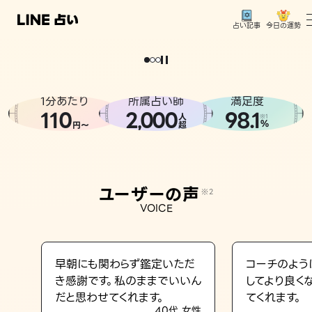
今日の運勢
占い記事
。
どうせなら
運
気
を
味
方
に
し
た
い
、
恋
も
仕
事
も
トップ
ユーザーの声
1分あたり
所属占い師
満足度
相談事例
110
2
000
98.1
,
人
※1
%
円〜
超
占いの流れ
おすすめの占い師
ユーザーの声
※2
よくある質問
VOICE
えもじの子（占）12星座占い
占い記事
早朝にも関わらず鑑定いただ
コーチのよう
き感謝です。私のままでいいん
してより良く
お知らせ
だと思わせてくれます。
てくれます。
40代 女性