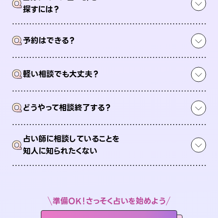
Q
探すには？
Q
予約はできる？
Q
軽い相談でも大丈夫？
Q
どうやって相談終了する？
占い師に相談していることを
Q
知人に知られたくない
準備OK！さっそく占いを始めよう