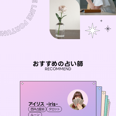
おすすめの占い師
RECOMMEND
アイリス -iris-
未来視師＊花
おう 霊感オラクル
彗望
セラピスト理恵
西洋占星術
タロット
（
すいぼう
霊視・オーラ
）
心理学
桃源珠羽
霊視・オーラ
霊視・オーラ
霊視・オーラ
透視
（
ルーン
とうげんみう
スピリチュアル・リーディング