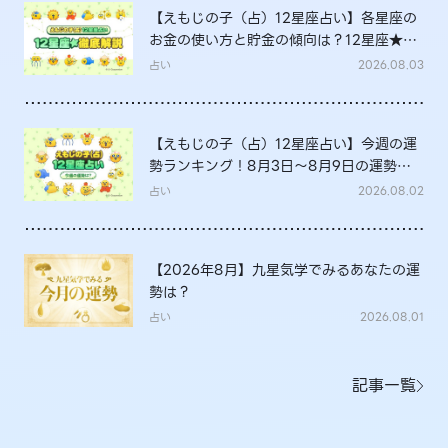
【えもじの子（占）12星座占い】各星座の
お金の使い方と貯金の傾向は？12星座★徹
底解説
占い
2026.08.03
【えもじの子（占）12星座占い】今週の運
勢ランキング！8月3日～8月9日の運勢
は？
占い
2026.08.02
【2026年8月】九星気学でみるあなたの運
勢は？
占い
2026.08.01
記事一覧