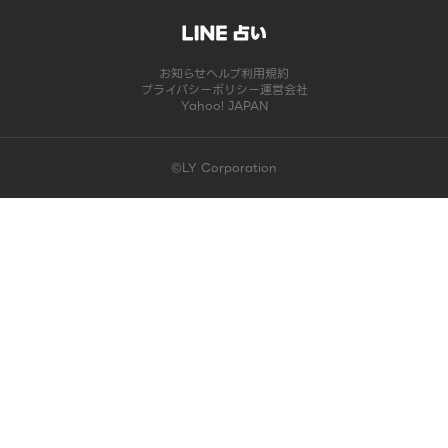
お知らせ
ヘルプ
利用規約
プライバシーポリシー
運営会社
Yahoo! JAPAN
©LY Corporation
このコンテンツは掲載が終了しました | LINE占い