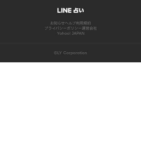
お知らせ
ヘルプ
利用規約
プライバシーポリシー
運営会社
Yahoo! JAPAN
©LY Corporation
このコンテンツは掲載が終了しました | LINE占い