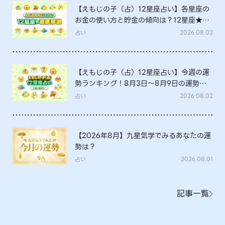
【えもじの子（占）12星座占い】各星座の
お金の使い方と貯金の傾向は？12星座★徹
底解説
占い
2026.08.03
【えもじの子（占）12星座占い】今週の運
勢ランキング！8月3日～8月9日の運勢
は？
占い
2026.08.02
【2026年8月】九星気学でみるあなたの運
勢は？
占い
2026.08.01
記事一覧