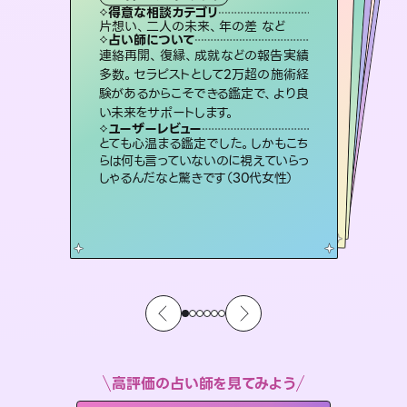
霊視・オーラ
スピリチュアル・リーディング
ルーン
オラクルカード
心理学
得意な相談カテゴリ
得意な相談カテゴリ
得意な相談カテゴリ
スピリチュアル・リーディング
得意な相談カテゴリ
得意な相談カテゴリ
片想い、二人の未来、年の差 など
片想い、あの人の気持ち、復縁 など
片想い、あの人の気持ち、復縁 など
恋愛総合、片想い、二人の未来 など
得意な相談カテゴリ
恋愛総合、あの人の気持ち など
出逢い、片想い、復縁 など
占い師について
占い師について
占い師について
占い師について
占い師について
占い師について
霊視×オラクルカードを使って「今」と
「未来」そして「気になるあの人の気持
ち」まで丁寧に読み解き、恋や人生のヒ
3,700年以上の歴史を持つ東洋最古の
占術「易占」で詳細まで占い、幸せへ向
かう道筋を示します。厳しい結果にも具
恋愛のお悩みの中でも特に「曖昧な関
係」の相談を得意としており、友達以上
恋人未満なお相手との今後や本音を丁
連絡再開、復縁、成就などの報告実績
未来には何パターンもの選択肢があり
ます。不安で視えにくくなっているあな
たの素敵な未来を見つけ、その未来を
多数。セラピストとして2万超の施術経
験があるからこそできる鑑定で、より良
ントを優しく引き出します。
復縁、恋愛、不倫の行方、同性愛や片思い、仕事関係や借金問題まで知りたいことや心の負担になっていることを紐解き、背中をそっと押して導きます。
体的な対策をお伝えします。
選択できるようアドバイスします。
寧に読み解き恋愛成就へと導きます。
ユーザーレビュー
ユーザーレビュー
い未来をサポートします。
ユーザーレビュー
ユーザーレビュー
不安な気持ちが嘘みたいに晴れまし
た…！よく視えていらっしゃるんだなと
ユーザーレビュー
安心感のあり、言い切ってくれる所や濁
さない鑑定のおかげで、毎回自分の気
職場の人の性質や人間関係、本心など
本当によく視えていてびっくり。対策が
複雑な背景もしっかり聞いて鑑定して
いただけました。気持ちが楽になりまし
ユーザーレビュー
鑑定していただいてアドバイス通りに行
動すると仲が復活してきました。ありが
感じました（40代 女性）
とても心温まる鑑定でした。しかもこち
持ちを整えられます（30代 男性）
打てて前向きになれます（40代）
た（50代 女性）
らは何も言っていないのに視えていらっ
とうございました（40代 女性）
しゃるんだなと驚きです（30代女性）
高評価の占い師を見てみよう