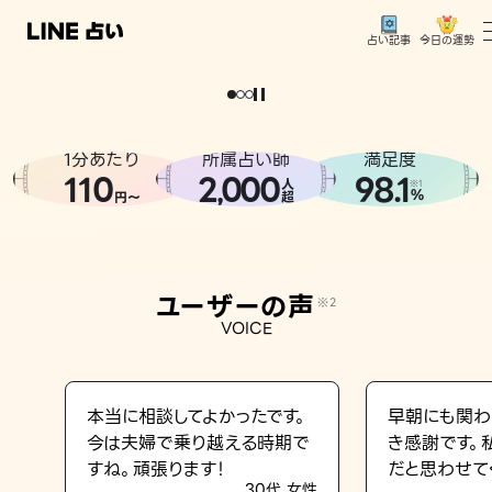
今日の運勢
占い記事
。
どうせなら
運
気
を
味
方
に
し
た
い
、
恋
も
仕
事
も
トップ
ユーザーの声
1分あたり
所属占い師
満足度
相談事例
110
2
000
98.1
,
人
※1
%
円〜
超
占いの流れ
おすすめの占い師
ユーザーの声
※2
よくある質問
VOICE
えもじの子（占）12星座占い
占い記事
本当に相談してよかったです。
早朝にも関わ
今は夫婦で乗り越える時期で
き感謝です。
お知らせ
すね。頑張ります！
だと思わせて
30代 女性