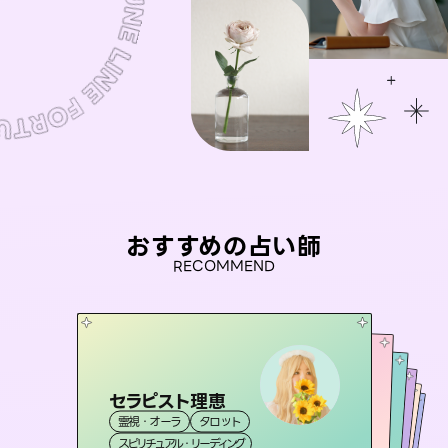
おすすめの占い師
RECOMMEND
セラピスト理恵
桃源珠羽
彗望
（
とうげんみう
）
アイリス -iris-
（
すいぼう
おう 霊感オラクル
）
霊視・オーラ
タロット
霊視・オーラ
タロット
未来視師＊花
霊視・オーラ
西洋占星術
透視
霊視・オーラ
タロット
スピリチュアル・リーディング
スピリチュアル・リーディング