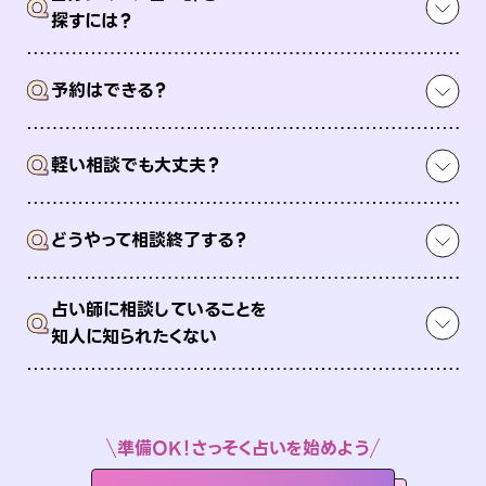
Q
探すには？
Q
予約はできる？
Q
軽い相談でも大丈夫？
Q
どうやって相談終了する？
占い師に相談していることを
Q
知人に知られたくない
準備OK！さっそく占いを始めよう