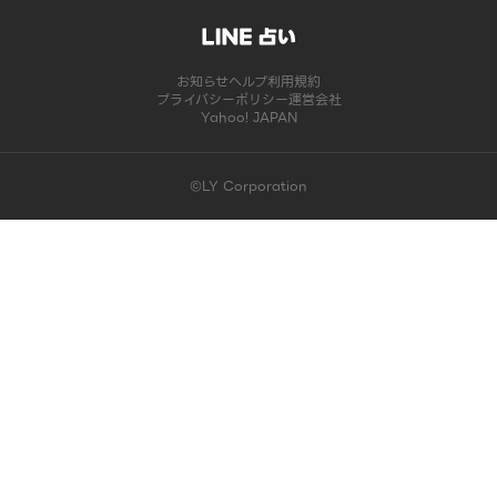
お知らせ
ヘルプ
利用規約
プライバシーポリシー
運営会社
Yahoo! JAPAN
©LY Corporation
このコンテンツは掲載が終了しました | LINE占い