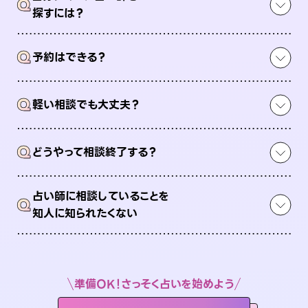
Q
探すには？
Q
予約はできる？
Q
軽い相談でも大丈夫？
Q
どうやって相談終了する？
占い師に相談していることを
Q
知人に知られたくない
準備OK！さっそく占いを始めよう