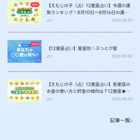
【えもじの子（占）12星座占い】今週の運
勢ランキング！8月10日～8月16日の運勢
は？
占い
2026.08.09
【12星座占い】星座別！ぶっとび度
占い
2026.08.08
【えもじの子（占）12星座占い】各星座の
お金の使い方と貯金の傾向は？12星座★徹
底解説
占い
2026.08.03
記事一覧