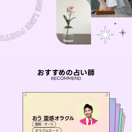
おすすめの占い師
RECOMMEND
おう 霊感オラクル
未来視師＊花
アイリス -iris-
彗望
セラピスト理恵
霊視・オーラ
（
すいぼう
霊視・オーラ
）
心理学
桃源珠羽
西洋占星術
タロット
霊視・オーラ
霊視・オーラ
透視
（
オラクルカード
とうげんみう
スピリチュアル・リーディング