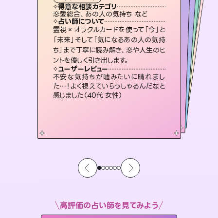
タロット
霊視・オーラ
ルーン
）
スピリチュアル・リーディング
スピリチュアル・リーディング
タロット
得意な相談カテゴリ
得意な相談カテゴリ
得意な相談カテゴリ
スピリチュアル・リーディング
得意な相談カテゴリ
得意な相談カテゴリ
恋愛総合、あの人の気持ち など
出逢い、片想い、復縁 など
恋愛総合、片想い、二人の未来 など
片想い、あの人の気持ち、復縁 など
得意な相談カテゴリ
片想い、二人の未来、年の差 など
片想い、あの人の気持ち、復縁 など
占い師について
占い師について
占い師について
占い師について
占い師について
占い師について
連絡再開、復縁、成就などの報告実績
多数。セラピストとして2万超の施術経
験があるからこそできる鑑定で、より良
復縁、恋愛、不倫の行方、同性愛や片
思い、仕事関係や借金問題まで知りた
いことや心の負担になっていることを
未来には何パターンもの選択肢があり
ます。不安で視えにくくなっているあな
たの素敵な未来を見つけ、その未来を
霊視×オラクルカードを使って「今」と
恋愛のお悩みの中でも特に「曖昧な関
係」の相談を得意としており、友達以上
恋人未満なお相手との今後や本音を丁
「未来」そして「気になるあの人の気持
ち」まで丁寧に読み解き、恋や人生のヒ
い未来をサポートします。
3,700年以上の歴史を持つ東洋最古の占術「易占」で詳細まで占い、幸せへ向かう道筋を示します。厳しい結果にも具体的な対策をお伝えします。
紐解き、背中をそっと押して導きます。
寧に読み解き恋愛成就へと導きます。
選択できるようアドバイスします。
ユーザーレビュー
ユーザーレビュー
ントを優しく引き出します。
ユーザーレビュー
ユーザーレビュー
とても心温まる鑑定でした。しかもこち
らは何も言っていないのに視えていらっ
ユーザーレビュー
複雑な背景もしっかり聞いて鑑定して
いただけました。気持ちが楽になりまし
鑑定していただいてアドバイス通りに行
動すると仲が復活してきました。ありが
安心感のあり、言い切ってくれる所や濁
さない鑑定のおかげで、毎回自分の気
ユーザーレビュー
職場の人の性質や人間関係、本心など
本当によく視えていてびっくり。対策が
しゃるんだなと驚きです（30代女性）
不安な気持ちが嘘みたいに晴れまし
た（50代 女性）
とうございました（40代 女性）
持ちを整えられます（30代 男性）
た…！よく視えていらっしゃるんだなと
打てて前向きになれます（40代）
感じました（40代 女性）
高評価の占い師を見てみよう