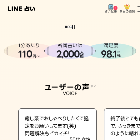
今日の運勢
占い記事
。
どうせなら
運
気
を
味
方
に
し
た
い
、
恋
も
仕
事
も
トップ
ユーザーの声
1分あたり
所属占い師
満足度
相談事例
110
2
000
98.1
,
人
※1
%
円〜
超
占いの流れ
おすすめの占い師
ユーザーの声
※2
よくある質問
VOICE
えもじの子（占）12星座占い
占い記事
癒し系でおしゃべりしたくて鑑
終了後とても
定をお願いしてます(笑)
で、さっきま
お知らせ
問題解決もピカイチ！
のように晴れ
50代 女性