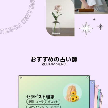
おすすめの占い師
RECOMMEND
セラピスト理恵
未来視師＊花
桃源珠羽
彗望
（
とうげんみう
アイリス -iris-
霊視・オーラ
タロット
（
）
すいぼう
霊視・オーラ
）
心理学
おう 霊感オラクル
霊視・オーラ
霊視・オーラ
タロット
西洋占星術
透視
スピリチュアル・リーディング
スピリチュアル・リーディング
タロット