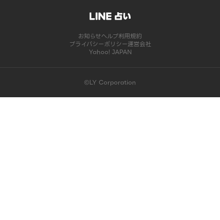
お知らせ
ヘルプ
利用規約
プライバシーポリシー
運営会社
Yahoo! JAPAN
©LY Corporation
このコンテンツは掲載が終了しました | LINE占い