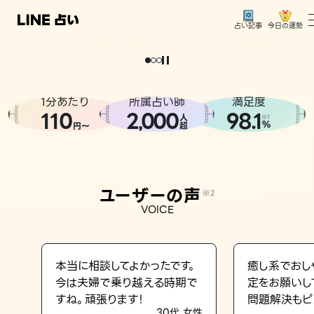
今日の運勢
占い記事
。
どうせなら
運
気
を
味
方
に
し
た
い
、
恋
も
仕
事
も
トップ
ユーザーの声
1分あたり
所属占い師
満足度
相談事例
110
2
000
98.1
,
人
※1
%
円〜
超
占いの流れ
おすすめの占い師
ユーザーの声
※2
よくある質問
VOICE
えもじの子（占）12星座占い
占い記事
本当に相談してよかったです。
癒し系でおし
今は夫婦で乗り越える時期で
定をお願いし
お知らせ
すね。頑張ります！
問題解決もピ
30代 女性