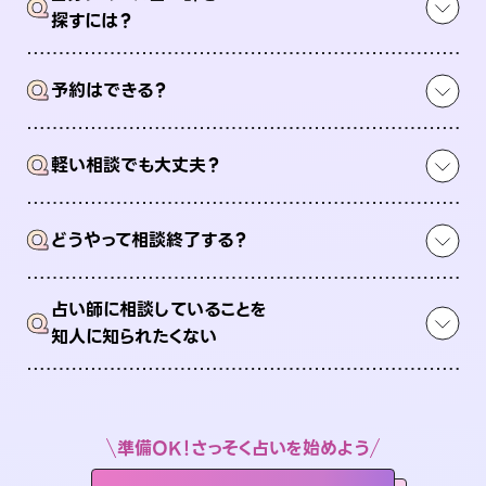
Q
探すには？
Q
予約はできる？
Q
軽い相談でも大丈夫？
Q
どうやって相談終了する？
占い師に相談していることを
Q
知人に知られたくない
準備OK！さっそく占いを始めよう