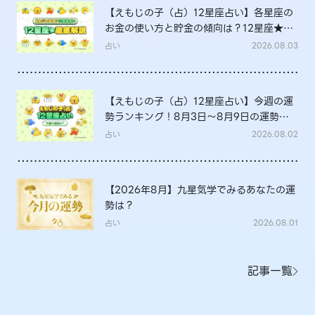
【えもじの子（占）12星座占い】各星座の
お金の使い方と貯金の傾向は？12星座★徹
底解説
占い
2026.08.03
【えもじの子（占）12星座占い】今週の運
勢ランキング！8月3日～8月9日の運勢
は？
占い
2026.08.02
【2026年8月】九星気学でみるあなたの運
勢は？
占い
2026.08.01
記事一覧