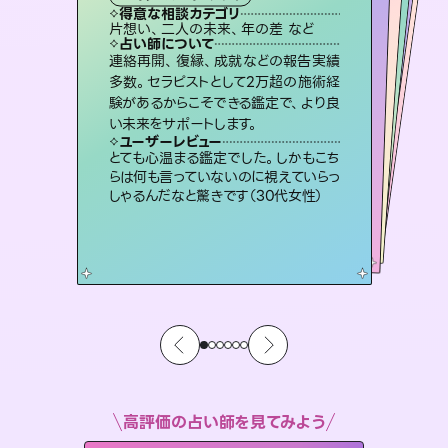
霊視・オーラ
スピリチュアル・リーディング
スピリチュアル・リーディング
ルーン
得意な相談カテゴリ
得意な相談カテゴリ
得意な相談カテゴリ
オラクルカード
得意な相談カテゴリ
得意な相談カテゴリ
片想い、二人の未来、年の差 など
出逢い、片想い、復縁 など
片想い、あの人の気持ち、復縁 など
片想い、あの人の気持ち、復縁 など
得意な相談カテゴリ
恋愛総合、片想い、二人の未来 など
恋愛総合、あの人の気持ち など
占い師について
占い師について
占い師について
占い師について
占い師について
占い師について
復縁、恋愛、不倫の行方、同性愛や片
思い、仕事関係や借金問題まで知りた
いことや心の負担になっていることを
恋愛のお悩みの中でも特に「曖昧な関
係」の相談を得意としており、友達以上
恋人未満なお相手との今後や本音を丁
未来には何パターンもの選択肢があり
ます。不安で視えにくくなっているあな
たの素敵な未来を見つけ、その未来を
連絡再開、復縁、成就などの報告実績
霊視×オラクルカードを使って「今」と
「未来」そして「気になるあの人の気持
ち」まで丁寧に読み解き、恋や人生のヒ
多数。セラピストとして2万超の施術経
験があるからこそできる鑑定で、より良
紐解き、背中をそっと押して導きます。
3,700年以上の歴史を持つ東洋最古の占術「易占」で詳細まで占い、幸せへ向かう道筋を示します。厳しい結果にも具体的な対策をお伝えします。
寧に読み解き恋愛成就へと導きます。
ントを優しく引き出します。
選択できるようアドバイスします。
ユーザーレビュー
ユーザーレビュー
い未来をサポートします。
ユーザーレビュー
ユーザーレビュー
安心感のあり、言い切ってくれる所や濁
さない鑑定のおかげで、毎回自分の気
ユーザーレビュー
複雑な背景もしっかり聞いて鑑定して
いただけました。気持ちが楽になりまし
不安な気持ちが嘘みたいに晴れまし
た…！よく視えていらっしゃるんだなと
鑑定していただいてアドバイス通りに行
動すると仲が復活してきました。ありが
ユーザーレビュー
職場の人の性質や人間関係、本心など
本当によく視えていてびっくり。対策が
持ちを整えられます（30代 男性）
とても心温まる鑑定でした。しかもこち
た（50代 女性）
感じました（40代 女性）
とうございました（40代 女性）
らは何も言っていないのに視えていらっ
打てて前向きになれます（40代）
しゃるんだなと驚きです（30代女性）
高評価の占い師を見てみよう