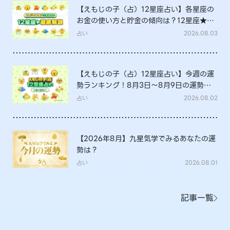
【えもじの子（占）12星座占い】各星座の
お金の使い方と貯金の傾向は？12星座★徹
底解説
占い
2026.08.03
【えもじの子（占）12星座占い】今週の運
勢ランキング！8月3日～8月9日の運勢
は？
占い
2026.08.02
【2026年8月】九星気学でみるあなたの運
勢は？
占い
2026.08.01
記事一覧