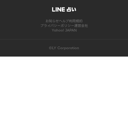
お知らせ
ヘルプ
利用規約
プライバシーポリシー
運営会社
Yahoo! JAPAN
©LY Corporation
このコンテンツは掲載が終了しました | LINE占い