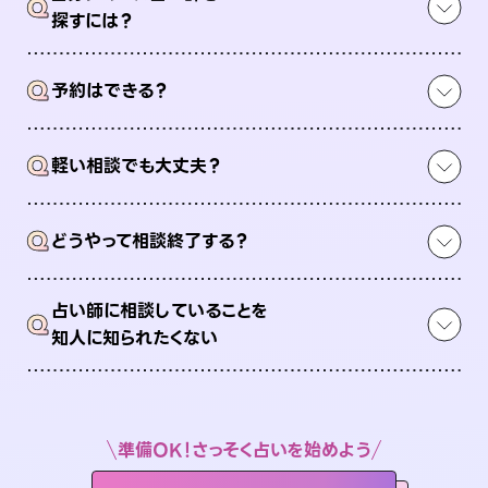
Q
探すには？
Q
予約はできる？
Q
軽い相談でも大丈夫？
Q
どうやって相談終了する？
占い師に相談していることを
Q
知人に知られたくない
準備OK！さっそく占いを始めよう