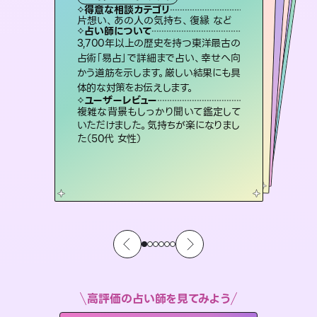
霊視・オーラ
スピリチュアル・リーディング
オラクルカード
ルーン
タロット
得意な相談カテゴリ
得意な相談カテゴリ
得意な相談カテゴリ
スピリチュアル・リーディング
得意な相談カテゴリ
得意な相談カテゴリ
片想い、あの人の気持ち、復縁 など
片想い、あの人の気持ち、復縁 など
出逢い、片想い、復縁 など
恋愛総合、あの人の気持ち など
得意な相談カテゴリ
恋愛総合、片想い、二人の未来 など
片想い、二人の未来、年の差 など
占い師について
占い師について
占い師について
占い師について
占い師について
占い師について
復縁、恋愛、不倫の行方、同性愛や片
思い、仕事関係や借金問題まで知りた
いことや心の負担になっていることを
未来には何パターンもの選択肢があり
ます。不安で視えにくくなっているあな
たの素敵な未来を見つけ、その未来を
恋愛のお悩みの中でも特に「曖昧な関
係」の相談を得意としており、友達以上
恋人未満なお相手との今後や本音を丁
3,700年以上の歴史を持つ東洋最古の
連絡再開、復縁、成就などの報告実績
多数。セラピストとして2万超の施術経
験があるからこそできる鑑定で、より良
占術「易占」で詳細まで占い、幸せへ向
かう道筋を示します。厳しい結果にも具
紐解き、背中をそっと押して導きます。
霊視×オラクルカードを使って「今」と「未来」そして「気になるあの人の気持ち」まで丁寧に読み解き、恋や人生のヒントを優しく引き出します。
選択できるようアドバイスします。
い未来をサポートします。
寧に読み解き恋愛成就へと導きます。
ユーザーレビュー
ユーザーレビュー
体的な対策をお伝えします。
ユーザーレビュー
ユーザーレビュー
安心感のあり、言い切ってくれる所や濁
さない鑑定のおかげで、毎回自分の気
ユーザーレビュー
不安な気持ちが嘘みたいに晴れまし
た…！よく視えていらっしゃるんだなと
とても心温まる鑑定でした。しかもこち
らは何も言っていないのに視えていらっ
職場の人の性質や人間関係、本心など
本当によく視えていてびっくり。対策が
ユーザーレビュー
鑑定していただいてアドバイス通りに行
動すると仲が復活してきました。ありが
持ちを整えられます（30代 男性）
複雑な背景もしっかり聞いて鑑定して
感じました（40代 女性）
しゃるんだなと驚きです（30代女性）
打てて前向きになれます（40代）
いただけました。気持ちが楽になりまし
とうございました（40代 女性）
た（50代 女性）
高評価の占い師を見てみよう