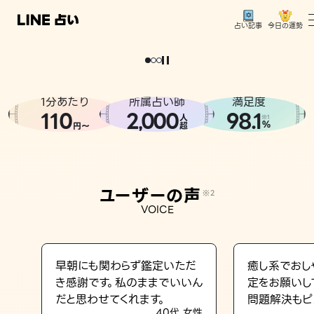
今日の運勢
占い記事
。
どうせなら
運
気
を
味
方
に
し
た
い
、
恋
も
仕
事
も
トップ
ユーザーの声
1分あたり
所属占い師
満足度
相談事例
110
2
000
98.1
,
人
※1
%
円〜
超
占いの流れ
おすすめの占い師
ユーザーの声
※2
よくある質問
VOICE
えもじの子（占）12星座占い
占い記事
早朝にも関わらず鑑定いただ
癒し系でおし
き感謝です。私のままでいいん
定をお願いし
お知らせ
だと思わせてくれます。
問題解決もピ
40代 女性