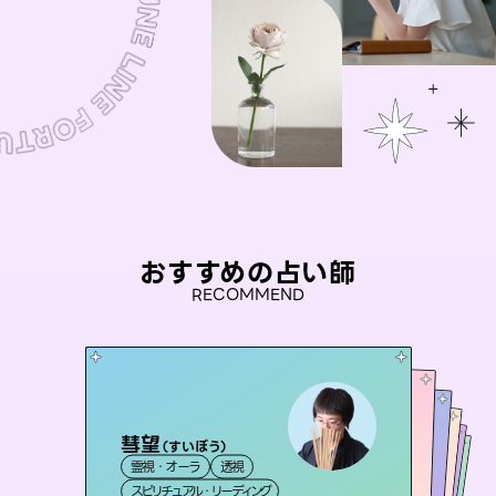
おすすめの占い師
RECOMMEND
彗望
桃源珠羽
（
すいぼう
）
未来視師＊花
（
とうげんみう
）
おう 霊感オラクル
アイリス -iris-
霊視・オーラ
透視
霊視・オーラ
タロット
セラピスト理恵
霊視・オーラ
霊視・オーラ
心理学
西洋占星術
スピリチュアル・リーディング
スピリチュアル・リーディング
タロット