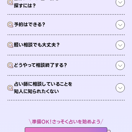
Q
探すには？
Q
予約はできる？
Q
軽い相談でも大丈夫？
Q
どうやって相談終了する？
占い師に相談していることを
Q
知人に知られたくない
準備OK！さっそく占いを始めよう