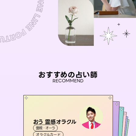
おすすめの占い師
RECOMMEND
おう 霊感オラクル
アイリス -iris-
彗望
桃源珠羽
（
すいぼう
未来視師＊花
）
霊視・オーラ
西洋占星術
（
とうげんみう
タロット
セラピスト理恵
霊視・オーラ
）
霊視・オーラ
透視
霊視・オーラ
タロット
オラクルカード
ルーン
心理学