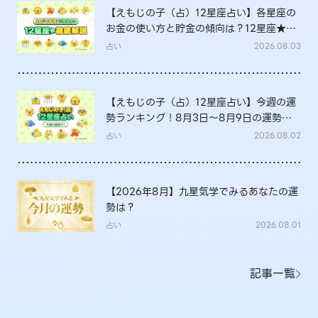
【えもじの子（占）12星座占い】各星座の
お金の使い方と貯金の傾向は？12星座★徹
底解説
占い
2026.08.03
【えもじの子（占）12星座占い】今週の運
勢ランキング！8月3日～8月9日の運勢
は？
占い
2026.08.02
【2026年8月】九星気学でみるあなたの運
勢は？
占い
2026.08.01
記事一覧