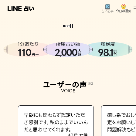
今日の運勢
占い記事
。
どうせなら
運
気
を
味
方
に
し
た
い
、
恋
も
仕
事
も
トップ
ユーザーの声
1分あたり
所属占い師
満足度
相談事例
110
2
000
98.1
,
人
※1
%
円〜
超
占いの流れ
おすすめの占い師
ユーザーの声
※2
よくある質問
VOICE
えもじの子（占）12星座占い
占い記事
早朝にも関わらず鑑定いただ
癒し系でおし
き感謝です。私のままでいいん
定をお願いし
お知らせ
だと思わせてくれます。
問題解決もピ
40代 女性