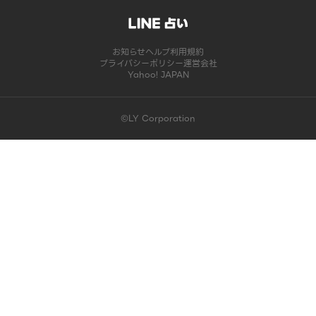
お知らせ
ヘルプ
利用規約
プライバシーポリシー
運営会社
Yahoo! JAPAN
©LY Corporation
このコンテンツは掲載が終了しました | LINE占い