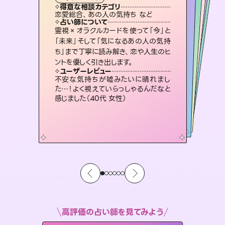
霊視・オーラ
スピリチュアル・リーディング
スピリチュアル・リーディング
スピリチュアル・リーディング
タロット
得意な相談カテゴリ
得意な相談カテゴリ
得意な相談カテゴリ
スピリチュアル・リーディング
得意な相談カテゴリ
得意な相談カテゴリ
恋愛総合、あの人の気持ち など
恋愛総合、片想い、二人の未来 など
片想い、あの人の気持ち、復縁 など
片想い、あの人の気持ち、復縁 など
得意な相談カテゴリ
出逢い、片想い、復縁 など
片想い、二人の未来、年の差 など
占い師について
占い師について
占い師について
占い師について
占い師について
占い師について
未来には何パターンもの選択肢があり
ます。不安で視えにくくなっているあな
たの素敵な未来を見つけ、その未来を
3,700年以上の歴史を持つ東洋最古の
占術「易占」で詳細まで占い、幸せへ向
かう道筋を示します。厳しい結果にも具
復縁、恋愛、不倫の行方、同性愛や片
思い、仕事関係や借金問題まで知りた
いことや心の負担になっていることを
霊視×オラクルカードを使って「今」と
連絡再開、復縁、成就などの報告実績
多数。セラピストとして2万超の施術経
験があるからこそできる鑑定で、より良
「未来」そして「気になるあの人の気持
ち」まで丁寧に読み解き、恋や人生のヒ
選択できるようアドバイスします。
恋愛のお悩みの中でも特に「曖昧な関係」の相談を得意としており、友達以上恋人未満なお相手との今後や本音を丁寧に読み解き恋愛成就へと導きます。
体的な対策をお伝えします。
い未来をサポートします。
紐解き、背中をそっと押して導きます。
ユーザーレビュー
ユーザーレビュー
ントを優しく引き出します。
ユーザーレビュー
ユーザーレビュー
職場の人の性質や人間関係、本心など
本当によく視えていてびっくり。対策が
ユーザーレビュー
鑑定していただいてアドバイス通りに行
動すると仲が復活してきました。ありが
とても心温まる鑑定でした。しかもこち
らは何も言っていないのに視えていらっ
複雑な背景もしっかり聞いて鑑定して
いただけました。気持ちが楽になりまし
ユーザーレビュー
安心感のあり、言い切ってくれる所や濁
さない鑑定のおかげで、毎回自分の気
打てて前向きになれます（40代）
不安な気持ちが嘘みたいに晴れまし
とうございました（40代 女性）
しゃるんだなと驚きです（30代女性）
た（50代 女性）
た…！よく視えていらっしゃるんだなと
持ちを整えられます（30代 男性）
感じました（40代 女性）
高評価の占い師を見てみよう