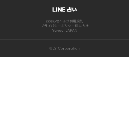
お知らせ
ヘルプ
利用規約
プライバシーポリシー
運営会社
Yahoo! JAPAN
©LY Corporation
このコンテンツは掲載が終了しました | LINE占い