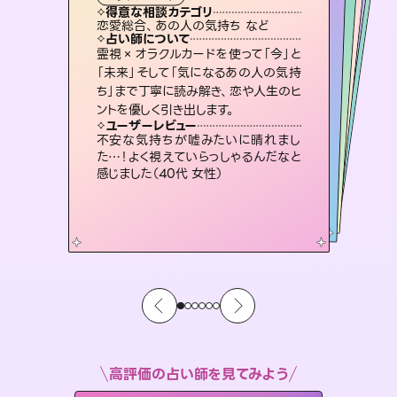
霊視・オーラ
スピリチュアル・リーディング
スピリチュアル・リーディング
スピリチュアル・リーディング
タロット
得意な相談カテゴリ
得意な相談カテゴリ
得意な相談カテゴリ
スピリチュアル・リーディング
得意な相談カテゴリ
得意な相談カテゴリ
恋愛総合、あの人の気持ち など
恋愛総合、片想い、二人の未来 など
片想い、あの人の気持ち、復縁 など
片想い、あの人の気持ち、復縁 など
得意な相談カテゴリ
出逢い、片想い、復縁 など
片想い、二人の未来、年の差 など
占い師について
占い師について
占い師について
占い師について
占い師について
占い師について
未来には何パターンもの選択肢があり
ます。不安で視えにくくなっているあな
たの素敵な未来を見つけ、その未来を
3,700年以上の歴史を持つ東洋最古の
占術「易占」で詳細まで占い、幸せへ向
かう道筋を示します。厳しい結果にも具
復縁、恋愛、不倫の行方、同性愛や片
思い、仕事関係や借金問題まで知りた
いことや心の負担になっていることを
霊視×オラクルカードを使って「今」と
連絡再開、復縁、成就などの報告実績
多数。セラピストとして2万超の施術経
験があるからこそできる鑑定で、より良
「未来」そして「気になるあの人の気持
ち」まで丁寧に読み解き、恋や人生のヒ
選択できるようアドバイスします。
恋愛のお悩みの中でも特に「曖昧な関係」の相談を得意としており、友達以上恋人未満なお相手との今後や本音を丁寧に読み解き恋愛成就へと導きます。
体的な対策をお伝えします。
い未来をサポートします。
紐解き、背中をそっと押して導きます。
ユーザーレビュー
ユーザーレビュー
ントを優しく引き出します。
ユーザーレビュー
ユーザーレビュー
職場の人の性質や人間関係、本心など
本当によく視えていてびっくり。対策が
ユーザーレビュー
鑑定していただいてアドバイス通りに行
動すると仲が復活してきました。ありが
とても心温まる鑑定でした。しかもこち
らは何も言っていないのに視えていらっ
複雑な背景もしっかり聞いて鑑定して
いただけました。気持ちが楽になりまし
ユーザーレビュー
安心感のあり、言い切ってくれる所や濁
さない鑑定のおかげで、毎回自分の気
打てて前向きになれます（40代）
不安な気持ちが嘘みたいに晴れまし
とうございました（40代 女性）
しゃるんだなと驚きです（30代女性）
た（50代 女性）
た…！よく視えていらっしゃるんだなと
持ちを整えられます（30代 男性）
感じました（40代 女性）
高評価の占い師を見てみよう