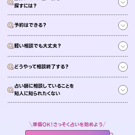
Q
探すには？
Q
予約はできる？
Q
軽い相談でも大丈夫？
Q
どうやって相談終了する？
占い師に相談していることを
Q
知人に知られたくない
準備OK！さっそく占いを始めよう