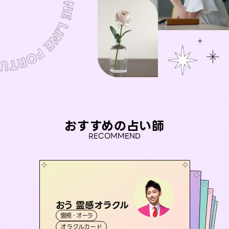
おすすめの占い師
RECOMMEND
おう 霊感オラクル
アイリス -iris-
彗望
桃源珠羽
（
すいぼう
未来視師＊花
）
霊視・オーラ
西洋占星術
（
とうげんみう
タロット
セラピスト理恵
霊視・オーラ
）
霊視・オーラ
透視
霊視・オーラ
タロット
オラクルカード
ルーン
心理学