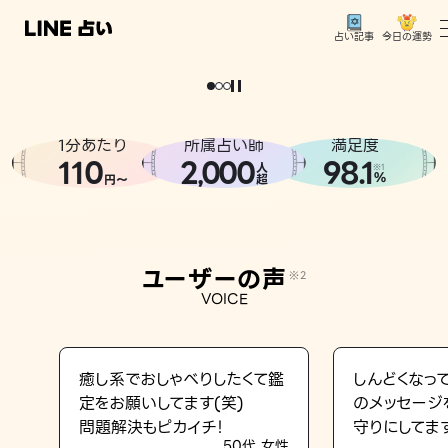
今日の運勢
占い記事
。
どうせなら
運
気
を
味
方
に
し
た
い
、
恋
も
仕
事
も
トップ
ユーザーの声
1分あたり
所属占い師
満足度
相談事例
110
2
000
98.1
,
人
※1
%
円〜
超
占いの流れ
おすすめの占い師
ユーザーの声
※2
よくある質問
VOICE
えもじの子（占）12星座占い
占い記事
癒し系でおしゃべりしたくて鑑
しんどくなっ
定をお願いしてます(笑)
のメッセージ
お知らせ
問題解決もピカイチ！
守りにしてま
50代 女性