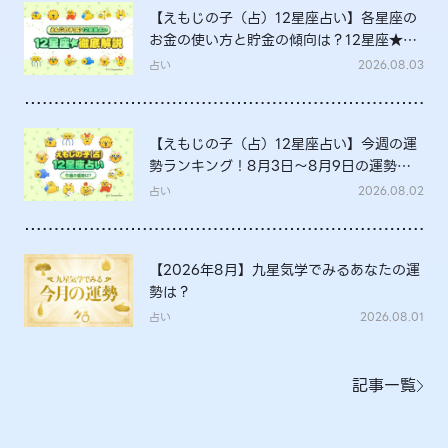
【えもじの子（占）12星座占い】各星座の
お金の使い方と貯金の傾向は？12星座★徹
底解説
占い
2026.08.03
【えもじの子（占）12星座占い】今週の運
勢ランキング！8月3日～8月9日の運勢
は？
占い
2026.08.02
【2026年8月】九星気学でみるあなたの運
勢は？
占い
2026.08.01
記事一覧