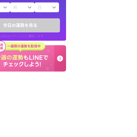
子（占）12星座占い
りしたくて鑑定を
コーチのように占い結果
)
り良くなる指針を提示し
今日の運勢を見る
チ！
LINE占いサービスに遷移します
50代 女性
LINE占いを開く
リ内のサービスページへ遷移します