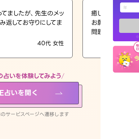
えもじの
ってましたが、先生のメッ
癒し系でおしゃべ
み返してお守りにしてま
お願いしてます(笑
占い記事
問題解決もピカイ
※
40代 女性
お知らせ
の占いを体験してみよう
NE占いを開く
※LINEアプ
リ内のサービスページへ遷移します