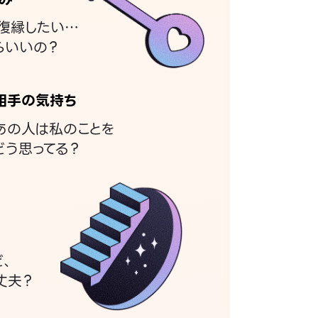
復縁したい…
らいいの？
相手の気持ち
あの人は私のことを
どう思ってる？
ど、
丈夫？