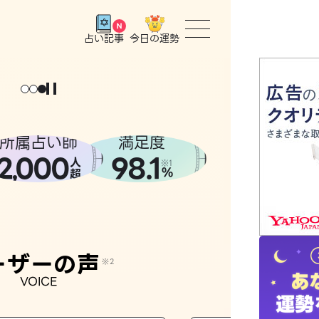
今日の運勢
占い記事
トップ
ユーザー
所属占い師
満足度
2
000
98.1
,
人
相談事例
※1
%
超
占いの流
おすすめ
ーザーの声
※2
VOICE
よくある