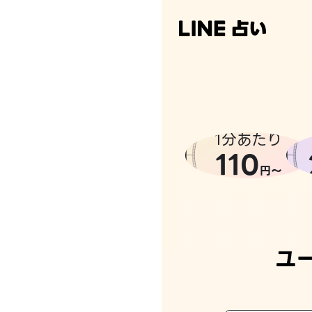
1分あたり
110
円〜
ユ