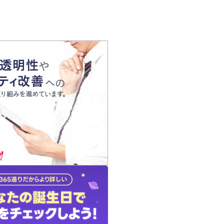
の声
れ
の占い師
質問