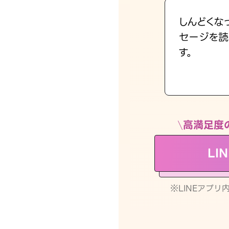
しんどくな
セージを読
す。
高満足度
LI
※LINEアプ