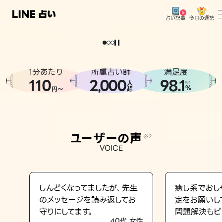
今日の運勢
占い記事
。
どうせなら
運
気
を
味
方
に
し
た
い
、
恋
も
仕
事
も
トップ
ユーザーの声
1分あたり
所属占い師
満足度
相談事例
110
2
000
98.1
,
人
※1
%
円〜
超
占いの流れ
おすすめの占い師
ユーザーの声
※2
よくある質問
VOICE
えもじの子（占）12星座占い
占い記事
しんどくなってましたが、先生
癒し系でおし
のメッセージを読み返してお
定をお願いし
お知らせ
守りにしてます。
問題解決もピ
40代 女性