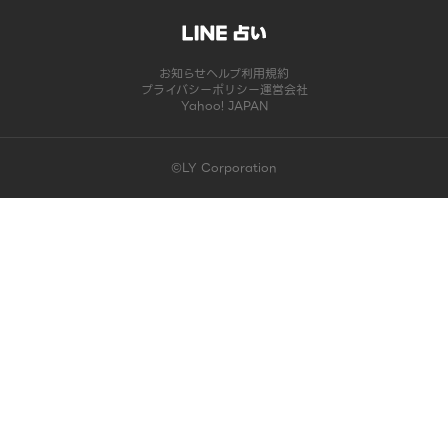
お知らせ
ヘルプ
利用規約
プライバシーポリシー
運営会社
Yahoo! JAPAN
©LY Corporation
このコンテンツは掲載が終了しました | LINE占い