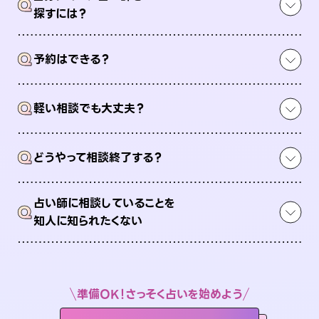
Q
探すには？
Q
予約はできる？
Q
軽い相談でも大丈夫？
Q
どうやって相談終了する？
占い師に相談していることを
Q
知人に知られたくない
準備OK！さっそく占いを始めよう