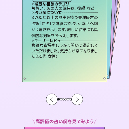
タロット
霊視・オーラ
スピリチュアル・リーディング
ルーン
スピリチュアル・リーディング
得意な相談カテゴリ
得意な相談カテゴリ
得意な相談カテゴリ
オラクルカード
得意な相談カテゴリ
得意な相談カテゴリ
片想い、あの人の気持ち、復縁 など
片想い、二人の未来、年の差 など
出逢い、片想い、復縁 など
恋愛総合、片想い、二人の未来 など
得意な相談カテゴリ
片想い、あの人の気持ち、復縁 など
恋愛総合、あの人の気持ち など
占い師について
占い師について
占い師について
占い師について
占い師について
占い師について
恋愛のお悩みの中でも特に「曖昧な関
係」の相談を得意としており、友達以上
恋人未満なお相手との今後や本音を丁
未来には何パターンもの選択肢があり
ます。不安で視えにくくなっているあな
たの素敵な未来を見つけ、その未来を
連絡再開、復縁、成就などの報告実績
多数。セラピストとして2万超の施術経
験があるからこそできる鑑定で、より良
3,700年以上の歴史を持つ東洋最古の
霊視×オラクルカードを使って「今」と
「未来」そして「気になるあの人の気持
ち」まで丁寧に読み解き、恋や人生のヒ
占術「易占」で詳細まで占い、幸せへ向
かう道筋を示します。厳しい結果にも具
寧に読み解き恋愛成就へと導きます。
復縁、恋愛、不倫の行方、同性愛や片思い、仕事関係や借金問題まで知りたいことや心の負担になっていることを紐解き、背中をそっと押して導きます。
選択できるようアドバイスします。
ントを優しく引き出します。
い未来をサポートします。
ユーザーレビュー
ユーザーレビュー
体的な対策をお伝えします。
ユーザーレビュー
ユーザーレビュー
鑑定していただいてアドバイス通りに行
動すると仲が復活してきました。ありが
ユーザーレビュー
安心感のあり、言い切ってくれる所や濁
さない鑑定のおかげで、毎回自分の気
不安な気持ちが嘘みたいに晴れまし
た…！よく視えていらっしゃるんだなと
職場の人の性質や人間関係、本心など
本当によく視えていてびっくり。対策が
ユーザーレビュー
とても心温まる鑑定でした。しかもこち
らは何も言っていないのに視えていらっ
とうございました（40代 女性）
複雑な背景もしっかり聞いて鑑定して
持ちを整えられます（30代 男性）
感じました（40代 女性）
打てて前向きになれます（40代）
いただけました。気持ちが楽になりまし
しゃるんだなと驚きです（30代女性）
た（50代 女性）
高評価の占い師を見てみよう