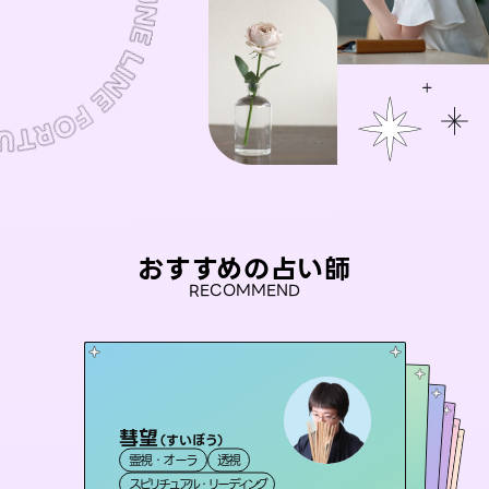
おすすめの占い師
RECOMMEND
彗望
セラピスト理恵
（
すいぼう
）
未来視師＊花
アイリス -iris-
桃源珠羽
霊視・オーラ
透視
霊視・オーラ
タロット
おう 霊感オラクル
霊視・オーラ
（
とうげんみう
西洋占星術
心理学
霊視・オーラ
）
タロット
スピリチュアル・リーディング
スピリチュアル・リーディング