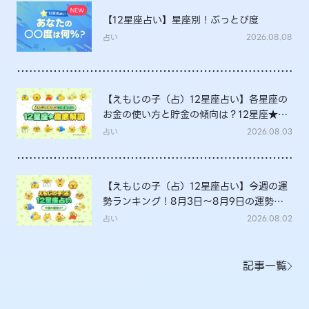
【12星座占い】星座別！ぶっとび度
占い
2026.08.08
【えもじの子（占）12星座占い】各星座の
お金の使い方と貯金の傾向は？12星座★徹
底解説
占い
2026.08.03
【えもじの子（占）12星座占い】今週の運
勢ランキング！8月3日～8月9日の運勢
は？
占い
2026.08.02
記事一覧