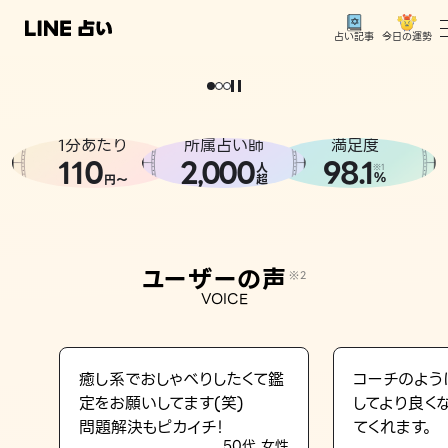
今日の運勢
占い記事
。
どうせなら
運
気
を
味
方
に
し
た
い
、
恋
も
仕
事
も
トップ
ユーザーの声
1分あたり
所属占い師
満足度
相談事例
110
2
000
98.1
,
人
※1
%
円〜
超
占いの流れ
おすすめの占い師
ユーザーの声
※2
よくある質問
VOICE
えもじの子（占）12星座占い
占い記事
癒し系でおしゃべりしたくて鑑
コーチのよう
定をお願いしてます(笑)
してより良く
お知らせ
問題解決もピカイチ！
てくれます。
50代 女性