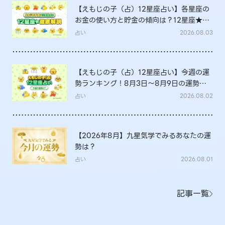
【えもじの子（占）12星座占い】各星座の
お金の使い方と貯金の傾向は？12星座★徹
底解説
占い
2026.08.03
【えもじの子（占）12星座占い】今週の運
勢ランキング！8月3日～8月9日の運勢
は？
占い
2026.08.02
【2026年8月】九星気学でみるあなたの運
勢は？
占い
2026.08.01
記事一覧