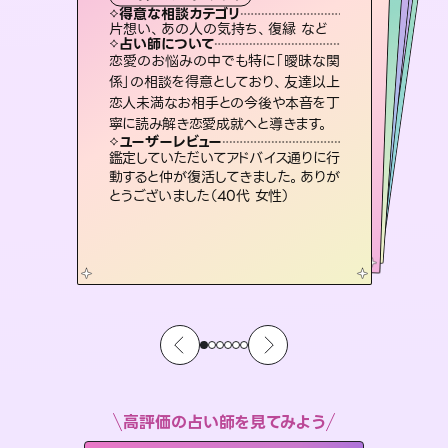
霊視・オーラ
スピリチュアル・リーディング
ルーン
スピリチュアル・リーディング
タロット
得意な相談カテゴリ
得意な相談カテゴリ
得意な相談カテゴリ
スピリチュアル・リーディング
得意な相談カテゴリ
得意な相談カテゴリ
片想い、あの人の気持ち、復縁 など
恋愛総合、あの人の気持ち など
片想い、あの人の気持ち、復縁 など
恋愛総合、片想い、二人の未来 など
得意な相談カテゴリ
出逢い、片想い、復縁 など
片想い、二人の未来、年の差 など
占い師について
占い師について
占い師について
占い師について
占い師について
占い師について
未来には何パターンもの選択肢があり
ます。不安で視えにくくなっているあな
たの素敵な未来を見つけ、その未来を
3,700年以上の歴史を持つ東洋最古の
占術「易占」で詳細まで占い、幸せへ向
かう道筋を示します。厳しい結果にも具
霊視×オラクルカードを使って「今」と
「未来」そして「気になるあの人の気持
ち」まで丁寧に読み解き、恋や人生のヒ
恋愛のお悩みの中でも特に「曖昧な関
連絡再開、復縁、成就などの報告実績
多数。セラピストとして2万超の施術経
験があるからこそできる鑑定で、より良
係」の相談を得意としており、友達以上
恋人未満なお相手との今後や本音を丁
選択できるようアドバイスします。
復縁、恋愛、不倫の行方、同性愛や片思い、仕事関係や借金問題まで知りたいことや心の負担になっていることを紐解き、背中をそっと押して導きます。
体的な対策をお伝えします。
い未来をサポートします。
ントを優しく引き出します。
ユーザーレビュー
ユーザーレビュー
寧に読み解き恋愛成就へと導きます。
ユーザーレビュー
ユーザーレビュー
職場の人の性質や人間関係、本心など
本当によく視えていてびっくり。対策が
ユーザーレビュー
安心感のあり、言い切ってくれる所や濁
さない鑑定のおかげで、毎回自分の気
とても心温まる鑑定でした。しかもこち
らは何も言っていないのに視えていらっ
複雑な背景もしっかり聞いて鑑定して
いただけました。気持ちが楽になりまし
ユーザーレビュー
不安な気持ちが嘘みたいに晴れまし
た…！よく視えていらっしゃるんだなと
打てて前向きになれます（40代）
鑑定していただいてアドバイス通りに行
持ちを整えられます（30代 男性）
しゃるんだなと驚きです（30代女性）
た（50代 女性）
動すると仲が復活してきました。ありが
感じました（40代 女性）
とうございました（40代 女性）
高評価の占い師を見てみよう