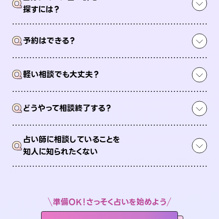
Q
探すには？
Q
予約はできる？
Q
軽い相談でも大丈夫？
Q
どうやって相談終了する？
占い師に相談していることを
Q
知人に知られたくない
準備OK！さっそく占いを始めよう