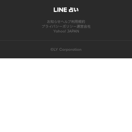
お知らせ
ヘルプ
利用規約
プライバシーポリシー
運営会社
Yahoo! JAPAN
©LY Corporation
このコンテンツは掲載が終了しました | LINE占い