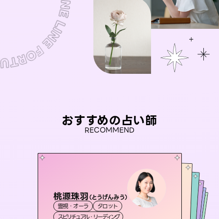
おすすめの占い師
RECOMMEND
桃源珠羽
おう 霊感オラクル
（
とうげんみう
）
彗望
アイリス -iris-
（
すいぼう
未来視師＊花
）
霊視・オーラ
タロット
霊視・オーラ
セラピスト理恵
霊視・オーラ
西洋占星術
透視
霊視・オーラ
タロット
スピリチュアル・リーディング
オラクルカード
心理学