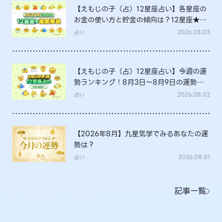
【えもじの子（占）12星座占い】各星座の
お金の使い方と貯金の傾向は？12星座★徹
底解説
占い
2026.08.03
【えもじの子（占）12星座占い】今週の運
勢ランキング！8月3日～8月9日の運勢
は？
占い
2026.08.02
【2026年8月】九星気学でみるあなたの運
勢は？
占い
2026.08.01
記事一覧