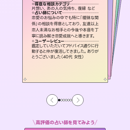
タロット
西洋占星術
オラクルカード
スピリチュアル・リーディング
スピリチュアル・リーディング
タロット
得意な相談カテゴリ
得意な相談カテゴリ
得意な相談カテゴリ
ルーン
得意な相談カテゴリ
得意な相談カテゴリ
片想い、あの人の気持ち、復縁 など
出逢い、片想い、復縁 など
恋愛総合、あの人の気持ち など
片想い、あの人の気持ち、復縁 など
得意な相談カテゴリ
片想い、二人の未来、年の差 など
恋愛総合、片想い、二人の未来 など
占い師について
占い師について
占い師について
占い師について
占い師について
占い師について
連絡再開、復縁、成就などの報告実績
多数。セラピストとして2万超の施術経
験があるからこそできる鑑定で、より良
霊視×オラクルカードを使って「今」と
「未来」そして「気になるあの人の気持
ち」まで丁寧に読み解き、恋や人生のヒ
未来には何パターンもの選択肢があり
ます。不安で視えにくくなっているあな
たの素敵な未来を見つけ、その未来を
恋愛のお悩みの中でも特に「曖昧な関
復縁、恋愛、不倫の行方、同性愛や片
思い、仕事関係や借金問題まで知りた
いことや心の負担になっていることを
係」の相談を得意としており、友達以上
恋人未満なお相手との今後や本音を丁
い未来をサポートします。
3,700年以上の歴史を持つ東洋最古の占術「易占」で詳細まで占い、幸せへ向かう道筋を示します。厳しい結果にも具体的な対策をお伝えします。
ントを優しく引き出します。
紐解き、背中をそっと押して導きます。
選択できるようアドバイスします。
ユーザーレビュー
ユーザーレビュー
寧に読み解き恋愛成就へと導きます。
ユーザーレビュー
ユーザーレビュー
とても心温まる鑑定でした。しかもこち
らは何も言っていないのに視えていらっ
ユーザーレビュー
複雑な背景もしっかり聞いて鑑定して
いただけました。気持ちが楽になりまし
安心感のあり、言い切ってくれる所や濁
さない鑑定のおかげで、毎回自分の気
不安な気持ちが嘘みたいに晴れまし
た…！よく視えていらっしゃるんだなと
ユーザーレビュー
職場の人の性質や人間関係、本心など
本当によく視えていてびっくり。対策が
しゃるんだなと驚きです（30代女性）
鑑定していただいてアドバイス通りに行
た（50代 女性）
持ちを整えられます（30代 男性）
感じました（40代 女性）
動すると仲が復活してきました。ありが
打てて前向きになれます（40代）
とうございました（40代 女性）
高評価の占い師を見てみよう