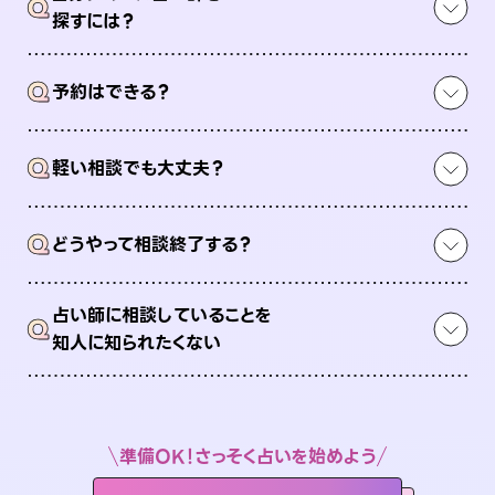
Q
探すには？
Q
予約はできる？
Q
軽い相談でも大丈夫？
Q
どうやって相談終了する？
占い師に相談していることを
Q
知人に知られたくない
準備OK！さっそく占いを始めよう