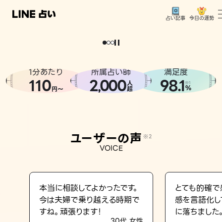
今日の運勢
占い記事
。
どうせなら
運
気
を
味
方
に
し
た
い
、
恋
も
仕
事
も
トップ
ユーザーの声
1分あたり
所属占い師
満足度
相談事例
110
2
000
98.1
,
人
※1
%
円〜
超
占いの流れ
おすすめの占い師
ユーザーの声
※2
よくある質問
VOICE
えもじの子（占）12星座占い
占い記事
本当に相談してよかったです。
とても的確で
今は夫婦で乗り越える時期で
感を言語化し
お知らせ
すね。頑張ります！
に落ちました
30代 女性