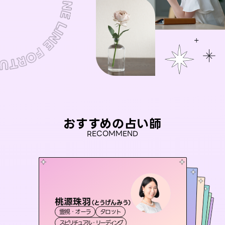
おすすめの占い師
RECOMMEND
桃源珠羽
未来視師＊花
（
とうげんみう
）
おう 霊感オラクル
彗望
セラピスト理恵
霊視・オーラ
タロット
（
すいぼう
霊視・オーラ
）
心理学
アイリス -iris-
霊視・オーラ
霊視・オーラ
霊視・オーラ
透視
スピリチュアル・リーディング
スピリチュアル・リーディング