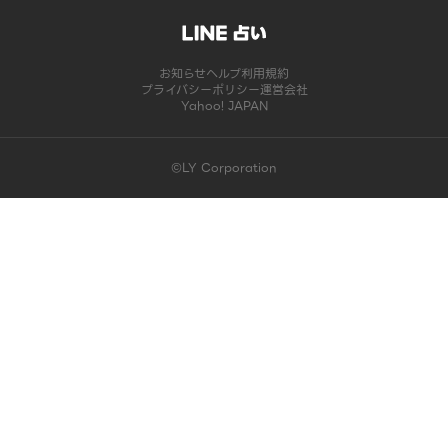
お知らせ
ヘルプ
利用規約
プライバシーポリシー
運営会社
Yahoo! JAPAN
©LY Corporation
このコンテンツは掲載が終了しました | LINE占い