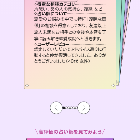
霊視・オーラ
スピリチュアル・リーディング
スピリチュアル・リーディング
ルーン
得意な相談カテゴリ
得意な相談カテゴリ
得意な相談カテゴリ
オラクルカード
得意な相談カテゴリ
得意な相談カテゴリ
片想い、あの人の気持ち、復縁 など
片想い、あの人の気持ち、復縁 など
片想い、二人の未来、年の差 など
出逢い、片想い、復縁 など
得意な相談カテゴリ
恋愛総合、片想い、二人の未来 など
恋愛総合、あの人の気持ち など
占い師について
占い師について
占い師について
占い師について
占い師について
占い師について
復縁、恋愛、不倫の行方、同性愛や片
思い、仕事関係や借金問題まで知りた
いことや心の負担になっていることを
連絡再開、復縁、成就などの報告実績
多数。セラピストとして2万超の施術経
験があるからこそできる鑑定で、より良
3,700年以上の歴史を持つ東洋最古の
占術「易占」で詳細まで占い、幸せへ向
かう道筋を示します。厳しい結果にも具
恋愛のお悩みの中でも特に「曖昧な関
霊視×オラクルカードを使って「今」と
「未来」そして「気になるあの人の気持
ち」まで丁寧に読み解き、恋や人生のヒ
係」の相談を得意としており、友達以上
恋人未満なお相手との今後や本音を丁
紐解き、背中をそっと押して導きます。
未来には何パターンもの選択肢があります。不安で視えにくくなっているあなたの素敵な未来を見つけ、その未来を選択できるようアドバイスします。
い未来をサポートします。
ントを優しく引き出します。
体的な対策をお伝えします。
ユーザーレビュー
ユーザーレビュー
寧に読み解き恋愛成就へと導きます。
ユーザーレビュー
ユーザーレビュー
安心感のあり、言い切ってくれる所や濁
さない鑑定のおかげで、毎回自分の気
ユーザーレビュー
職場の人の性質や人間関係、本心など
本当によく視えていてびっくり。対策が
不安な気持ちが嘘みたいに晴れまし
た…！よく視えていらっしゃるんだなと
とても心温まる鑑定でした。しかもこち
らは何も言っていないのに視えていらっ
ユーザーレビュー
複雑な背景もしっかり聞いて鑑定して
いただけました。気持ちが楽になりまし
持ちを整えられます（30代 男性）
鑑定していただいてアドバイス通りに行
打てて前向きになれます（40代）
感じました（40代 女性）
しゃるんだなと驚きです（30代女性）
動すると仲が復活してきました。ありが
た（50代 女性）
とうございました（40代 女性）
高評価の占い師を見てみよう