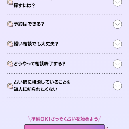
Q
探すには？
Q
予約はできる？
Q
軽い相談でも大丈夫？
Q
どうやって相談終了する？
占い師に相談していることを
Q
知人に知られたくない
準備OK！さっそく占いを始めよう