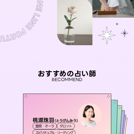
おすすめの占い師
RECOMMEND
桃源珠羽
彗望
（
とうげんみう
）
セラピスト理恵
（
すいぼう
）
未来視師＊花
アイリス -iris-
霊視・オーラ
タロット
霊視・オーラ
透視
おう 霊感オラクル
霊視・オーラ
霊視・オーラ
タロット
西洋占星術
心理学
スピリチュアル・リーディング
スピリチュアル・リーディング
タロット