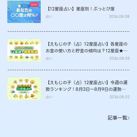
【12星座占い】星座別！ぶっとび度
占い
2026.08.08
【えもじの子（占）12星座占い】各星座の
お金の使い方と貯金の傾向は？12星座★徹
底解説
占い
2026.08.03
【えもじの子（占）12星座占い】今週の運
勢ランキング！8月3日～8月9日の運勢
は？
占い
2026.08.02
記事一覧