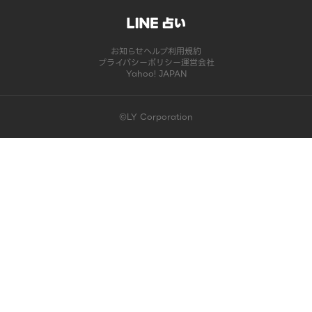
お知らせ
ヘルプ
利用規約
プライバシーポリシー
運営会社
Yahoo! JAPAN
©LY Corporation
このコンテンツは掲載が終了しました | LINE占い