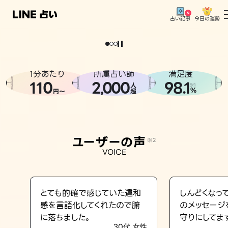
今日の運勢
占い記事
。
どうせなら
運
気
を
味
方
に
し
た
い
、
恋
も
仕
事
も
トップ
ユーザーの声
1分あたり
所属占い師
満足度
相談事例
110
2
000
98.1
,
人
※1
%
円〜
超
占いの流れ
おすすめの占い師
ユーザーの声
※2
よくある質問
VOICE
えもじの子（占）12星座占い
占い記事
とても的確で感じていた違和
しんどくなっ
感を言語化してくれたので腑
のメッセージ
お知らせ
に落ちました。
守りにしてま
30代 女性